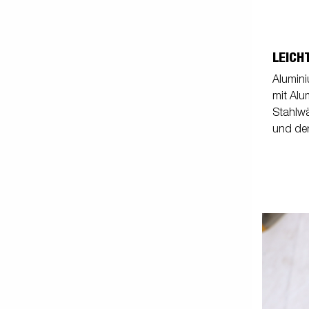
LEICH
Alumini
mit Alu
Stahlwä
und der