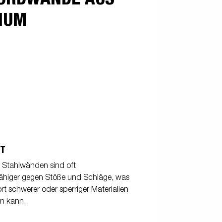
Elektrisiere deine Reise
n
IUM
Premium und X-Line
Ersatzteile
ose
Fahrschule
felgen
el
?
IT
 Stahlwänden sind oft
ähiger gegen Stöße und Schläge, was
t schwerer oder sperriger Materialien
in kann.