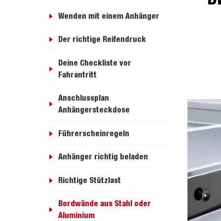
freund
Elektrik &
Kasten &
St
Wenden mit einem Anhänger
Beleuchtung
Laubgitteraufsatz
Der richtige Reifendruck
Deine Checkliste vor
Fahrantritt
Boden
Zubehör-Kit
Kipp
Anschlussplan
Anhängersteckdose
Führerscheinregeln
Anhänger richtig beladen
Richtige Stützlast
Bordwände aus Stahl oder
Aluminium