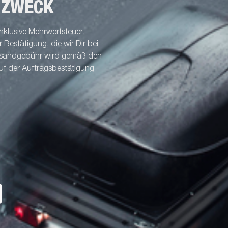
 ZWECK
nklusive Mehrwertsteuer.
Bestätigung, die wir Dir bei
ersandgebühr wird gemäß den
uf der Auftragsbestätigung