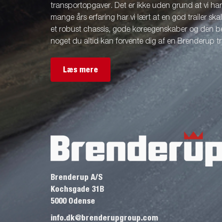
transportopgaver. Det er ikke uden grund at vi ha
mange års erfaring har vi lært at en god trailer ska
et robust chassis, gode køreegenskaber og den be
noget du altid kan forvente dig af en Brenderup tra
Læs mere
Brenderup A/S
Kochsgade 31B
5000 Odense
info.dk@brenderupgroup.com