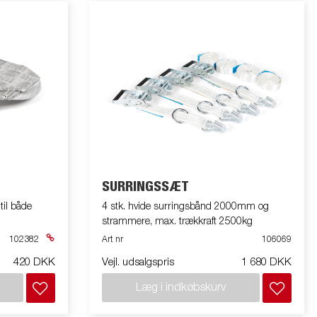
SURRINGSSÆT
til både
4 stk. hvide surringsbånd 2000mm og
strammere, max. trækkraft 2500kg
102382
Art nr
106069
420 DKK
Vejl. udsalgspris
1 680 DKK
Læg i indkøbskurv