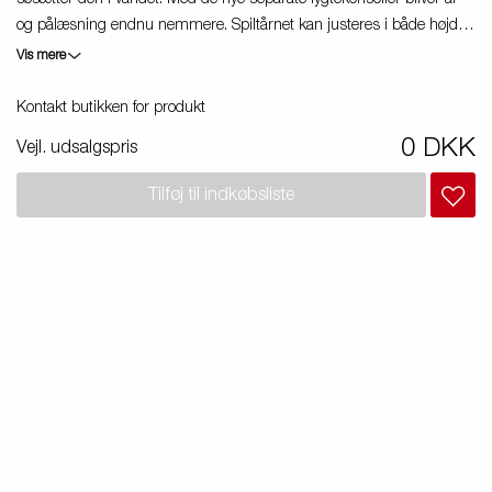
Produktguide - Elbil
og pålæsning endnu nemmere. Spiltårnet kan justeres i både højde
Premium og X-line bådtrailere
og længde. Vi gør opmærksom på, at billederne kan være illustrative,
Vis mere
og trailerne kan derfor være vist med ekstraudstyr.
Reservedele
Kontakt butikken for produkt
Køreskole
0 DKK
Vejl. udsalgspris
Tilføj til indkøbsliste