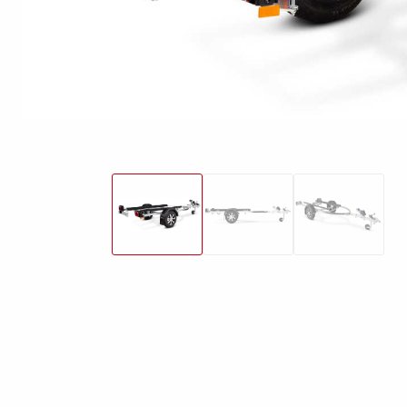
friends
Lukket trailer
Trailer med tip
Va
Påløbsbremser
Bundplader
Uds
Hjul / Fælge /
Skærme