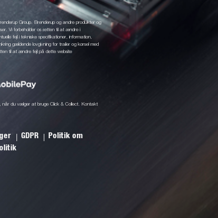
 Brenderup Group. Brenderup og andre produkter og
r. Vi forbeholder os retten til at ændre i
elle fejl i tekniske specifikationer, information,
mkring gældende lovgivning for trailer og kørsel med
tten til at ændre fejl på dette website
ine, når du vælger at bruge Click & Collect. Kontakt
nger
GDPR
Politik om
litik