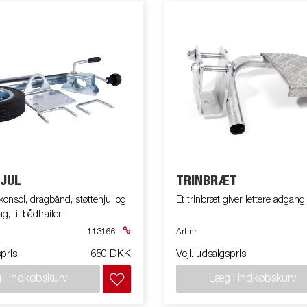
JUL
TRINBRÆT
onsol, dragbånd, støttehjul og
Et trinbræt giver lettere adgang 
, til bådtrailer
113166
Art nr
spris
650 DKK
Vejl. udsalgspris
 i indkøbskurv
Læg i indkøbskurv