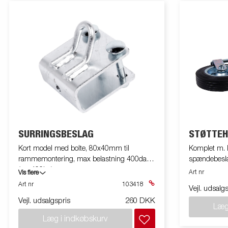
SURRINGSBESLAG
STØTTEH
Kort model med bolte, 80x40mm til
Komplet m. k
rammemontering, max belastning 400daN
spændebeslag
(ca. 400kg)
Art nr
Vis flere
Art nr
103418
Vejl. udsalg
Vejl. udsalgspris
260 DKK
Læg
Læg i indkøbskurv