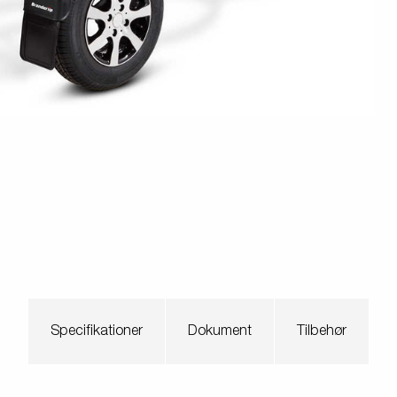
Søsæt båden
Jetski LED
ndsport
Læs din trailer korrekt
Korrekt kugletryk
Sikring af båden
tyrskit
Tip
Værktøjskasser
Spil
Specifikationer
Dokument
Tilbehør