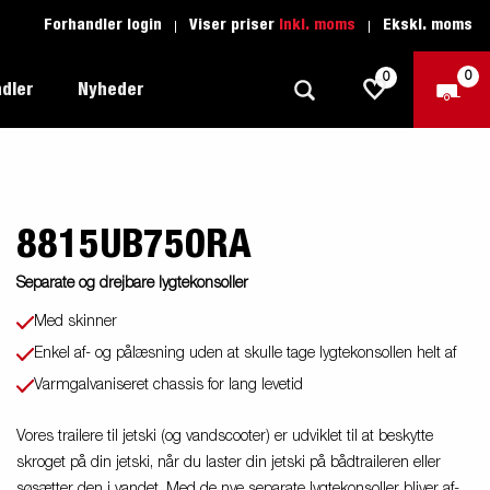
Forhandler login
Viser priser
Inkl. moms
Ekskl. moms
0
0
dler
Nyheder
8815UB750RA
Produktguide - Fritid
Køreskole
1205 Limited Edition
Produktguide - Båd
Reservedele
Separate og drejbare lygtekonsoller
eder
ye
Produktguide - Autotransport
Med skinner
Enkel af- og pålæsning uden at skulle tage lygtekonsollen helt af
il
ger
Produktguide - Erhverv
el
Varmgalvaniseret chassis for lang levetid
Produktguide - Vandsport
r:
Vores trailere til jetski (og vandscooter) er udviklet til at beskytte
Produktguide - Entreprenør
skroget på din jetski, når du laster din jetski på bådtraileren eller
n
søsætter den i vandet. Med de nye separate lygtekonsoller bliver af-