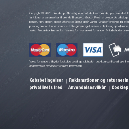
Copyright © 2025 Brenderup. Alle rettigheder forbeholdes. Brenderup er en del af
funktioner er varemærker tilhørende Brenderup Group. Priser er vejledende udsalgsprise
konstruktion, design, specifikationer og udstyr uden varsel. Vi tager forbehold for eventu
priser og billeder. Det er til enhver tid brugerens eget ansvar at holde sig opdateret o
trailer. Produktsortimentet kan variere for hver enkelt forhandler. Vi forbeholder os re
Vores forhandlere tilbyder forskellige betalingsmuligheder i butikken og til betaling onl
din nærmeste forhandler for mere information.
Købsbetingelser
Reklamationer og returneri
privatlivets fred
Anvendelsesvilkår
Cookiepo