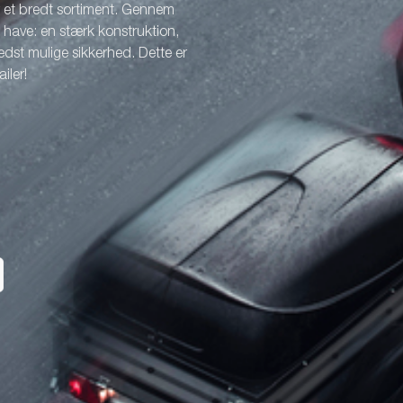
r et bredt sortiment. Gennem
l have: en stærk konstruktion,
dst mulige sikkerhed. Dette er
iler!