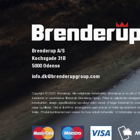
Brenderup A/S
Kochsgade 31B
5000 Odense
info.dk@brenderupgroup.com
Copyright © 2025 Brenderup. Alle rettigheder forbeholdes. Brenderup er en del af
funktioner er varemærker tilhørende Brenderup Group. Priser er vejledende udsalgsprise
konstruktion, design, specifikationer og udstyr uden varsel. Vi tager forbehold for eventu
priser og billeder. Det er til enhver tid brugerens eget ansvar at holde sig opdateret o
trailer. Produktsortimentet kan variere for hver enkelt forhandler. Vi forbeholder os re