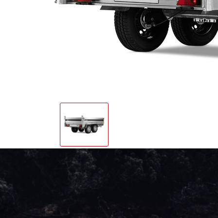
friends
Lukket trailer
Trailer med tip
Va
Påløbsbremser
Bundplader
Uds
Hjul / Fælge /
Skærme