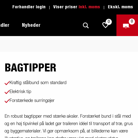
Forhandler login
Viser priser
Inkl. moms
Ekskl. moms
0
0
dler
Nyheder
BAGTIPPER
Produktguide - Fritid
Køreskole
1205 Limited Edition
Produktguide - Båd
Reservedele
eder
ye
Kraftig stålbund som standard
Produktguide - Autotransport
Elektrisk tip
il
ger
Forstærkede surringøjer
Produktguide - Erhverv
el
Produktguide - Vandsport
En robust bagtipper med stærke aksler. Forstærket bund i stål med
r:
og en høj tipvinkel på ladet gør traileren idéel til transport af træ, grus
Produktguide - Entreprenør
og byggematerialer. Vi gør opmærksom på, at billederne kan være
n