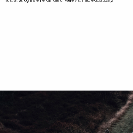
illustrative, og trailerne kan derfor være vist med ekstraudstyr.
Produktguide - Elbil
Premium og X-line bådtrailere
Reservedele
Køreskole