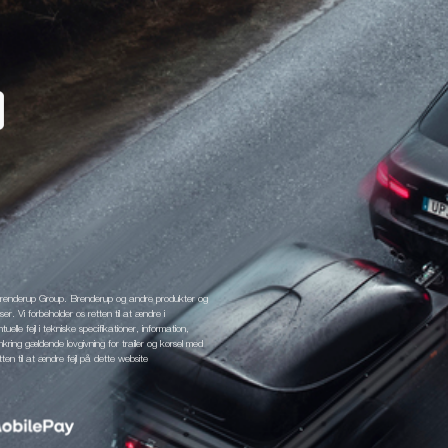
 Brenderup Group. Brenderup og andre produkter og
r. Vi forbeholder os retten til at ændre i
elle fejl i tekniske specifikationer, information,
mkring gældende lovgivning for trailer og kørsel med
tten til at ændre fejl på dette website