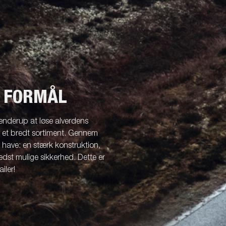
T FORMÅL
enderup at løse alverdens
r et bredt sortiment. Gennem
l have: en stærk konstruktion,
dst mulige sikkerhed. Dette er
iler!