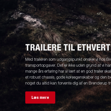
TRAILERE TIL ETHVER
Med traileren som udgangspunkt ønsker vi hos Br
transportopgaver. Det er ikke uden grund at vi ha
mange års erfaring har vi lært at en god trailer ska
et robust chassis, gode køreegenskaber og den be
noget du altid kan forvente dig af en Brenderup tra
Læs mere