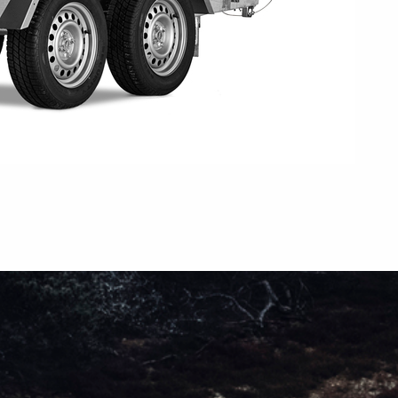
Søsæt båden
Jetski LED
ndsport
Læs din trailer korrekt
Korrekt kugletryk
Sikring af båden
tyrskit
Tip
Værktøjskasser
Spil