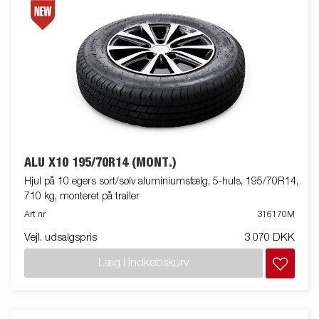
ALU X10 195/70R14 (MONT.)
Hjul på 10 egers sort/sølv aluminiumsfælg, 5-huls, 195/70R14,
710 kg, monteret på trailer
Art nr
316170M
Vejl. udsalgspris
3 070 DKK
Læg i indkøbskurv