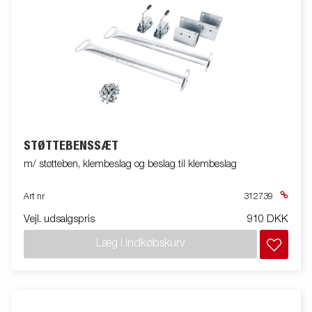
STØTTEBENSSÆT
m/ støtteben, klembeslag og beslag til klembeslag
Art nr
312739
Vejl. udsalgspris
910 DKK
Læg i indkøbskurv