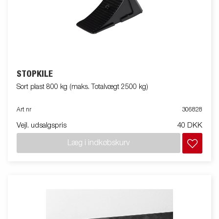
STOPKILE
Sort plast 800 kg (maks. Totalvægt 2500 kg)
Art nr
306828
Vejl. udsalgspris
40 DKK
Læg i indkøbskurv