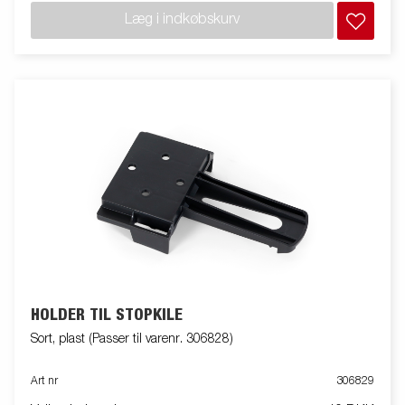
Læg i indkøbskurv
HOLDER TIL STOPKILE
Sort, plast (Passer til varenr. 306828)
Art nr
306829