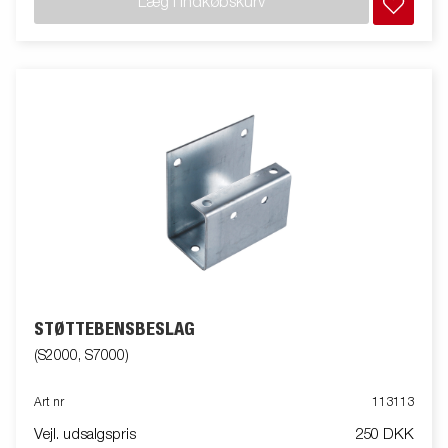
Læg i indkøbskurv
STØTTEBENSBESLAG
(S2000, S7000)
Art nr
113113
Vejl. udsalgspris
250 DKK