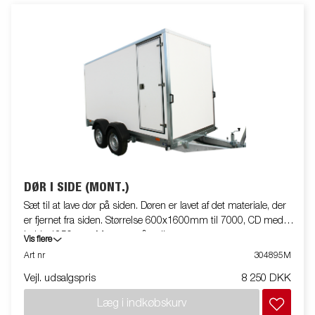
DØR I SIDE (MONT.)
Sæt til at lave dør på siden. Døren er lavet af det materiale, der
er fjernet fra siden. Størrelse 600x1600mm til 7000, CD med
højde 1850mm. Monteret på trailer
Vis flere
Art nr
304895M
Vejl. udsalgspris
8 250 DKK
Læg i indkøbskurv