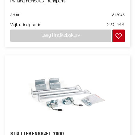
m/ lang hængelås, Transparts
Art nr
313945
Vejl. udsalgspris
220 DKK
Læg i indkøbskurv
STØTTEBENSSÆT 7000