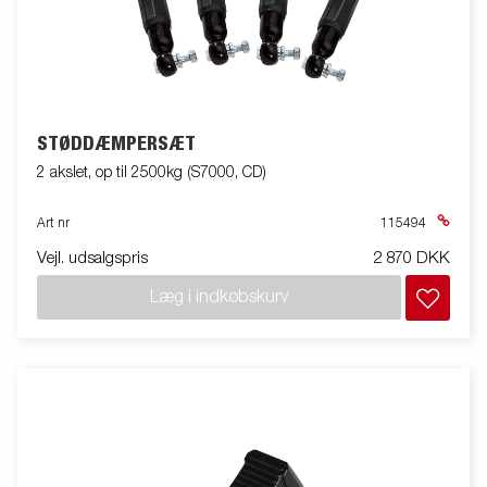
STØDDÆMPERSÆT
2 akslet, op til 2500kg (S7000, CD)
Art nr
115494
Vejl. udsalgspris
2 870 DKK
Læg i indkøbskurv