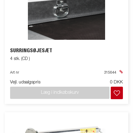
SURRINGSØJESÆT
4 stk. (CD )
Art nr
315644
Vejl. udsalgspris
0 DKK
Læg i indkøbskurv