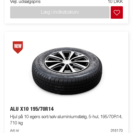
Vejl. udsalgspris
10 DKK
Læg i indkøbskurv
ALU X10 195/70R14
Hjul på 10 egers sort/sølv aluminiumsfælg, 5-hul, 195/70R14,
710 kg
Art nr
316170