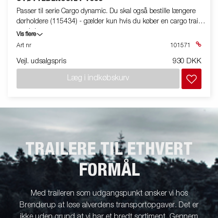
Passer til serie Cargo dynamic. Du skal også bestille længere
dørholdere (115434) - gælder kun hvis du køber en cargo trailer
med døre.
Vis flere
Art nr
101571
Vejl. udsalgspris
930 DKK
Læg i indkøbskurv
TRAILERE TIL ETHVERT
FORMÅL
Med traileren som udgangspunkt ønsker vi hos
Brenderup at løse alverdens transportopgaver. Det er
ikke uden grund at vi har et bredt sortiment. Gennem