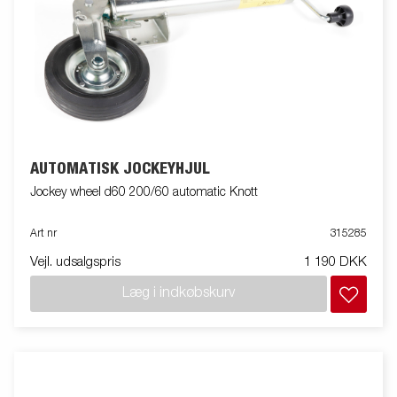
AUTOMATISK JOCKEYHJUL
Jockey wheel d60 200/60 automatic Knott
Art nr
315285
Vejl. udsalgspris
1 190 DKK
Læg i indkøbskurv