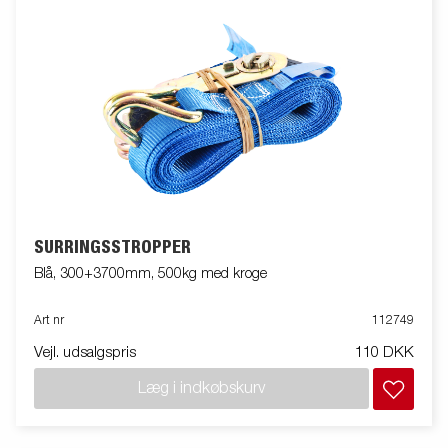
SURRINGSSTROPPER
Blå, 300+3700mm, 500kg med kroge
Art nr
112749
Vejl. udsalgspris
110 DKK
Læg i indkøbskurv