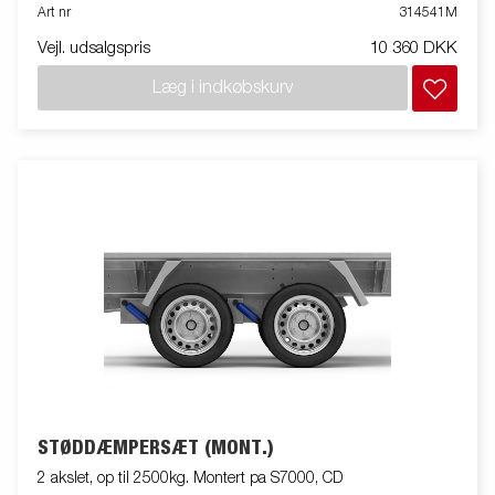
Art nr
314541M
Vejl. udsalgspris
10 360 DKK
Læg i indkøbskurv
STØDDÆMPERSÆT (MONT.)
2 akslet, op til 2500kg. Montert pa S7000, CD