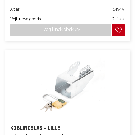
Art nr
115494M
Vejl. udsalgspris
0 DKK
Læg i indkøbskurv
KOBLINGSLÅS - LILLE