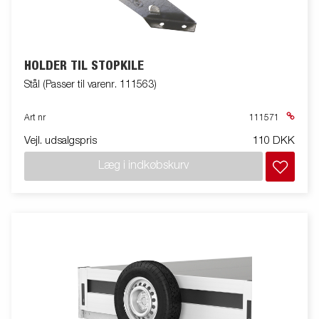
HOLDER TIL STOPKILE
Stål (Passer til varenr. 111563)
Art nr
111571
Vejl. udsalgspris
110 DKK
Læg i indkøbskurv