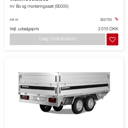
m/ lås og monteringssæt (S5000)
Art nr
305755
Vejl. udsalgspris
2 010 DKK
Læg i indkøbskurv