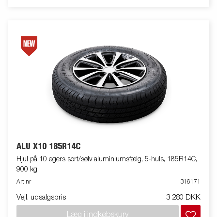
ALU X10 185R14C
Hjul på 10 egers sort/sølv aluminiumsfælg, 5-huls, 185R14C,
900 kg
Art nr
316171
Vejl. udsalgspris
3 280 DKK
Læg i indkøbskurv