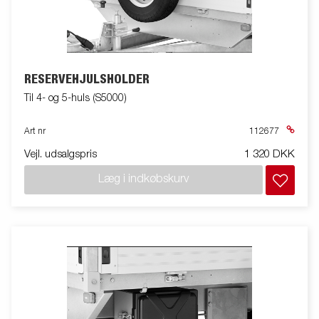
RESERVEHJULSHOLDER
Til 4- og 5-huls (S5000)
Art nr
112677
Vejl. udsalgspris
1 320 DKK
Læg i indkøbskurv