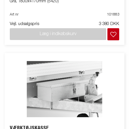
Grå, 1800x4170mm (5420)
Art nr
101883
Vejl. udsalgspris
3 380 DKK
Læg i indkøbskurv
VÆRKTØJSKASSE