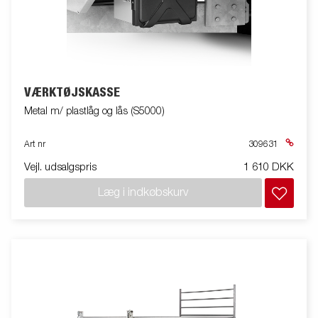
VÆRKTØJSKASSE
Metal m/ plastlåg og lås (S5000)
Art nr
309631
Vejl. udsalgspris
1 610 DKK
Læg i indkøbskurv