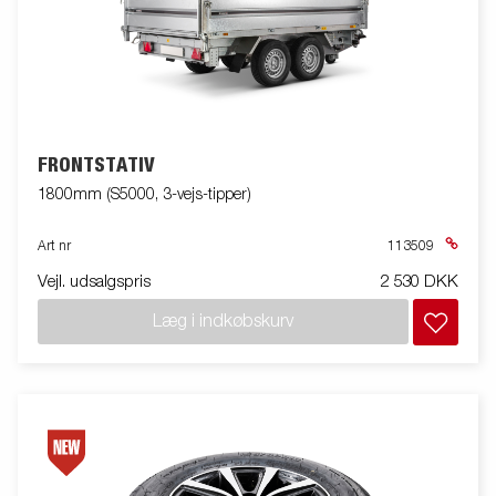
FRONTSTATIV
1800mm (S5000, 3-vejs-tipper)
Art nr
113509
Vejl. udsalgspris
2 530 DKK
Læg i indkøbskurv