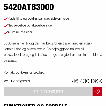
5420ATB3000
Plads til to europaller på ladet side om side
Nedfældelige og aftagelige sider
Aluminiumssider
5000-serien er til dig der har brug for en trailer med en stærk
konstruktion og ekstra styrke. De højtbyggede trailere, til
professionelt brug og løft af det tunge arbejde, har aluminiumsider
som er nemt nedfældelige og aftagbare – og dette er med til at øge
Vis mere
trailerens mange anvendelsesmuligheder! Anvend også traileren
som platformstrailer. Surringsbøjlerne (max. belastning på 400 kg
Kontakt butikken for produkt
pr. bøjle) i ladet gør det enkelt for dig at fastgøre lasten. Stort udvalg
46 430 DKK
Vejl. udsalgspris
af tilbehørsløsninger. Vi gør opmærksom på, at billederne kan være
illustrative, og trailerne kan derfor være vist med ekstraudstyr.
Tilføj til indkøbsliste