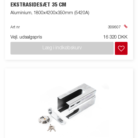
EKSTRASIDESÆT 35 CM
Aluminium, 1800x4200x350mm (5420A)
Art nr
309607
Vejl. udsalgspris
16 320 DKK
Læg i indkøbskurv