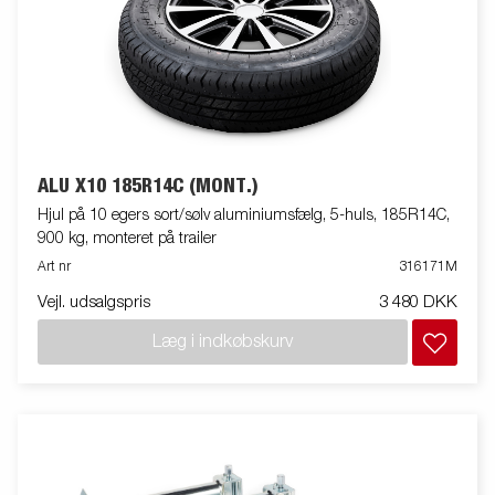
ALU X10 185R14C (MONT.)
Hjul på 10 egers sort/sølv aluminiumsfælg, 5-huls, 185R14C,
900 kg, monteret på trailer
Art nr
316171M
Vejl. udsalgspris
3 480 DKK
Læg i indkøbskurv