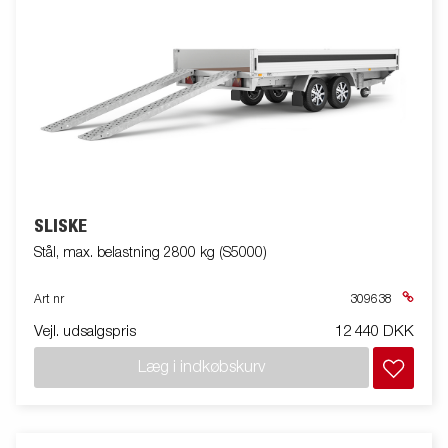
SLISKE
Stål, max. belastning 2800 kg (S5000)
Art nr
309638
Vejl. udsalgspris
12 440 DKK
Læg i indkøbskurv