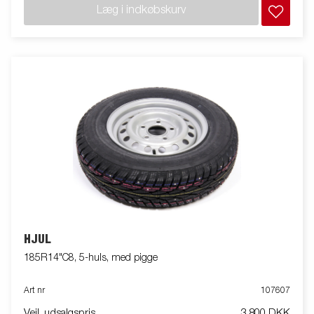
Læg i indkøbskurv
HJUL
185R14"C8, 5-huls, med pigge
Art nr
107607
Vejl. udsalgspris
3 800 DKK