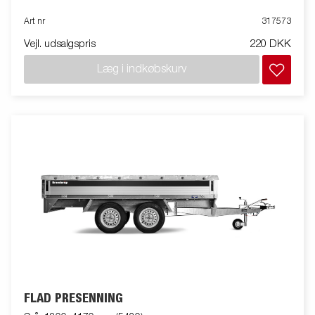
Art nr
317573
Vejl. udsalgspris
220 DKK
Læg i indkøbskurv
FLAD PRESENNING