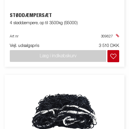
STØDDÆMPERSÆT
4 støddæmpere, op til 3500kg (S5000)
Art nr
309627
Vejl. udsalgspris
3 510 DKK
Læg i indkøbskurv