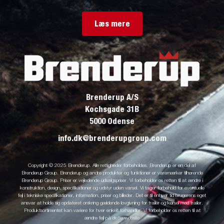
Læs mere
Brenderup A/S
Kochsgade 31B
5000 Odense
info.dk@brenderupgroup.com
Copyright © 2025 Brenderup. Alle rettigheder forbeholdes. Brenderup er en del af
Brenderup Group. Brenderup og andre produkter og funktioner er varemærker tilhørende
Brenderup Group. Priser er vejledende udsalgspriser. Vi forbeholder os retten til at ændre i
konstruktion, design, specifikationer og udstyr uden varsel. Vi tager forbehold for eventuelle
fejl i tekniske specifikationer, information, priser og billeder. Det er til enhver tid brugerens eget
ansvar at holde sig opdateret omkring gældende lovgivning for trailer og kørsel med trailer.
Produktsortimentet kan variere for hver enkelt forhandler. Vi forbeholder os retten til at
ændre fejl på dette website