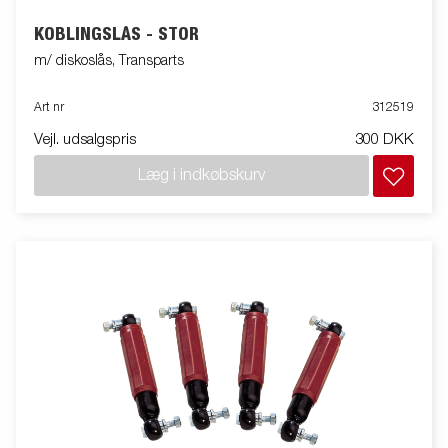
KOBLINGSLÅS - STOR
m/ diskoslås, Transparts
Art nr
312519
Vejl. udsalgspris
300 DKK
Læg i indkøbskurv