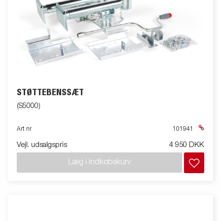
STØTTEBENSSÆT
(S5000)
Art nr
101941
Vejl. udsalgspris
4 950 DKK
Læg i indkøbskurv