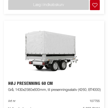
Læg i indkøbskurv
HØJ PRESENNING 60 CM
Grå, 1430x2580x600mm, til presenningsstativ (4260, BT4000)
Art nr
107755