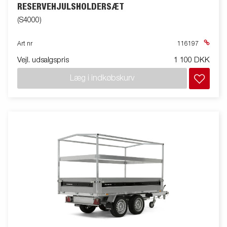
RESERVEHJULSHOLDERSÆT
(S4000)
Art nr
116197
Vejl. udsalgspris
1 100 DKK
Læg i indkøbskurv