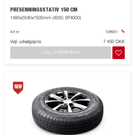
PRESENNINGSSTATIV 150 CM
1490x2640x1500mm (4260, BT4000)
Art nr
108951
Vejl. udsalgspris
7 450 DKK
Læg i indkøbskurv