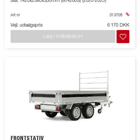
Stål, 1420x2580x350mm (BT4260S) (2020-2025)
Art nr
313708
Vejl. udsalgspris
6 170 DKK
Læg i indkøbskurv
FRONTSTATIV