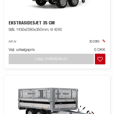
EKSTRASIDESÆT 35 CM
Stål, 1430x2580x350mm, til 4260
Art nr
303385
Vejl. udsalgspris
0 DKK
Læg i indkøbskurv