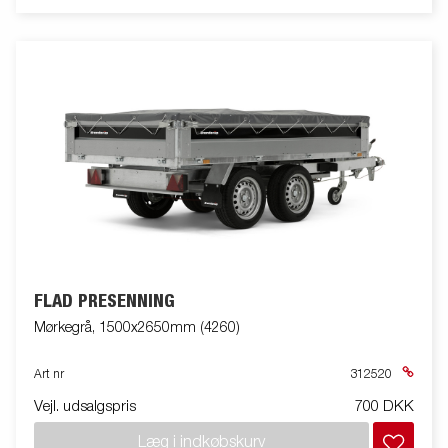
FLAD PRESENNING
Mørkegrå, 1500x2650mm (4260)
Art nr
312520
Vejl. udsalgspris
700 DKK
Læg i indkøbskurv