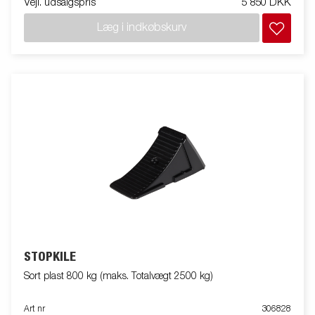
Vejl. udsalgspris
5 850 DKK
Læg i indkøbskurv
STOPKILE
Sort plast 800 kg (maks. Totalvægt 2500 kg)
Art nr
306828