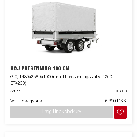
HØJ PRESENNING 100 CM
Grå, 1430x2580x1000mm, til presenningsstativ (4260,
BT4260)
Art nr
101303
Vejl. udsalgspris
6 890 DKK
Læg i indkøbskurv