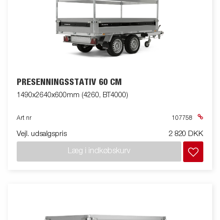
PRESENNINGSSTATIV 60 CM
1490x2640x600mm (4260, BT4000)
Art nr
107758
Vejl. udsalgspris
2 820 DKK
Læg i indkøbskurv