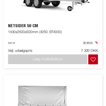
NETSIDER 50 CM
1430x2600x500mm (4260, BT4000)
Art nr
303509
Vejl. udsalgspris
7 320 DKK
Læg i indkøbskurv