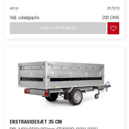
Art nr
317573
Vejl. udsalgspris
220 DKK
Læg i indkøbskurv
EKSTRASIDESÆT 35 CM