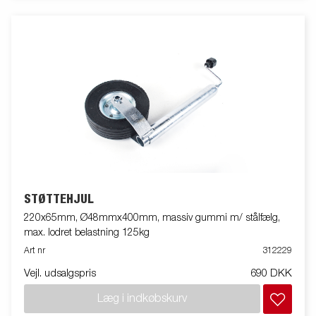
STØTTEHJUL
220x65mm, Ø48mmx400mm, massiv gummi m/ stålfælg,
max. lodret belastning 125kg
Art nr
312229
Vejl. udsalgspris
690 DKK
Læg i indkøbskurv