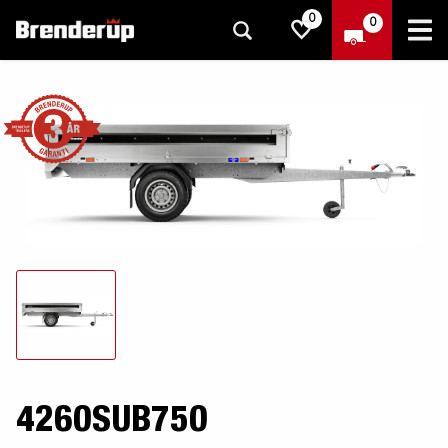
0
0
4260SUB750