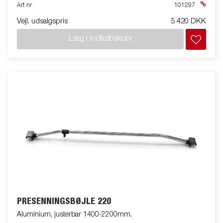
Art nr
101297
Vejl. udsalgspris
5 420 DKK
Læg i indkøbskurv
PRESENNINGSBØJLE 220
Aluminium, justerbar 1400-2200mm.