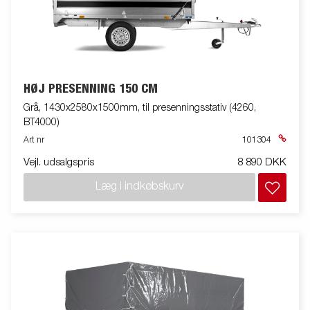
HØJ PRESENNING 150 CM
Grå, 1430x2580x1500mm, til presenningsstativ (4260,
BT4000)
Art nr
101304
Vejl. udsalgspris
8 890 DKK
Læg i indkøbskurv