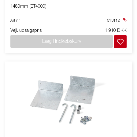
1480mm (BT4000)
Art nr
313112
Vejl. udsalgspris
1 910 DKK
Læg i indkøbskurv