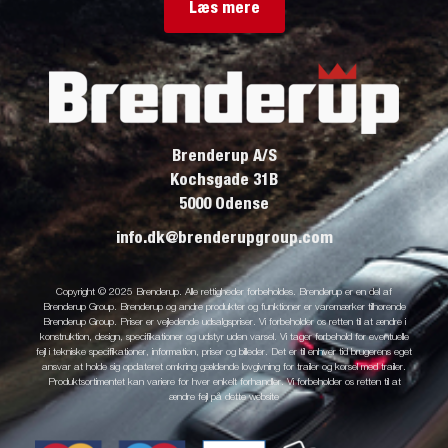
Læs mere
Brenderup A/S
Kochsgade 31B
5000 Odense
info.dk@brenderupgroup.com
Copyright © 2025 Brenderup. Alle rettigheder forbeholdes. Brenderup er en del af
Brenderup Group. Brenderup og andre produkter og funktioner er varemærker tilhørende
Brenderup Group. Priser er vejledende udsalgspriser. Vi forbeholder os retten til at ændre i
konstruktion, design, specifikationer og udstyr uden varsel. Vi tager forbehold for eventuelle
fejl i tekniske specifikationer, information, priser og billeder. Det er til enhver tid brugerens eget
ansvar at holde sig opdateret omkring gældende lovgivning for trailer og kørsel med trailer.
Produktsortimentet kan variere for hver enkelt forhandler. Vi forbeholder os retten til at
ændre fejl på dette website