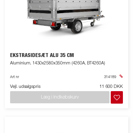
EKSTRASIDESÆT ALU 35 CM
Aluminium, 1430x2580x350mm (4260A, BT4260A)
Art nr
314189
Vejl. udsalgspris
11 600 DKK
Læg i indkøbskurv