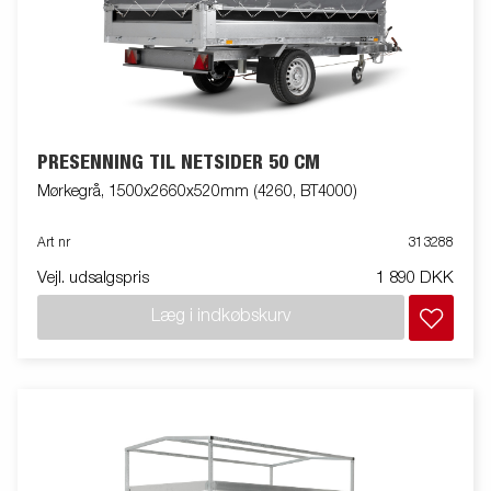
PRESENNING TIL NETSIDER 50 CM
Mørkegrå, 1500x2660x520mm (4260, BT4000)
Art nr
313288
Vejl. udsalgspris
1 890 DKK
Læg i indkøbskurv