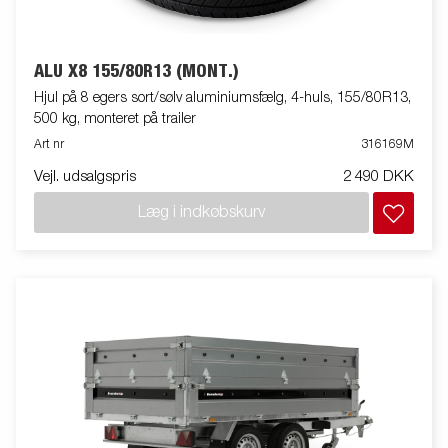
ALU X8 155/80R13 (MONT.)
Hjul på 8 egers sort/sølv aluminiumsfælg, 4-huls, 155/80R13,
500 kg, monteret på trailer
Art nr
316169M
Vejl. udsalgspris
2 490 DKK
Læg i indkøbskurv