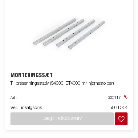
MONTERINGSSÆT
Til presenningsstativ (S4000, BT4000 m/ hjørnestolper)
Art nr
303117
Vejl. udsalgspris
550 DKK
Læg i indkøbskurv