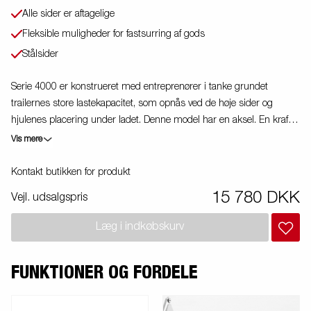
Alle sider er aftagelige
Fleksible muligheder for fastsurring af gods
Stålsider
Serie 4000 er konstrueret med entreprenører i tanke grundet
trailernes store lastekapacitet, som opnås ved de høje sider og
hjulenes placering under ladet. Denne model har en aksel. En kraftig
stålkantprofil beskytter ladet, når du anvender en gaffeltruck til at
Vis mere
læsse traileren. De nedfældede surringsøjer, placeret i
stålkantprofilen, gør det enkelt for dig at sikre din last. Modellen har
Kontakt butikken for produkt
aluminiumssider som alle er nedfældelige. Stort tilbehørsprogram. Vi
15 780 DKK
Vejl. udsalgspris
gør opmærksom på, at billederne kan være illustrative, og trailerne
kan derfor være vist med ekstraudstyr.
Læg i indkøbskurv
FUNKTIONER OG FORDELE