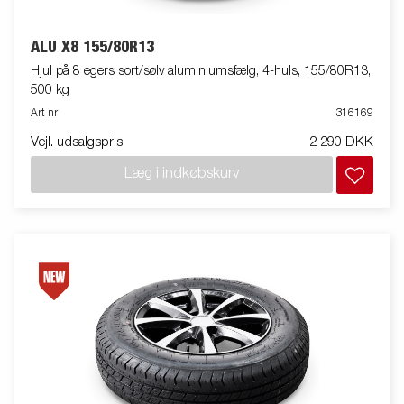
ALU X8 155/80R13
Hjul på 8 egers sort/sølv aluminiumsfælg, 4-huls, 155/80R13,
500 kg
Art nr
316169
Vejl. udsalgspris
2 290 DKK
Læg i indkøbskurv