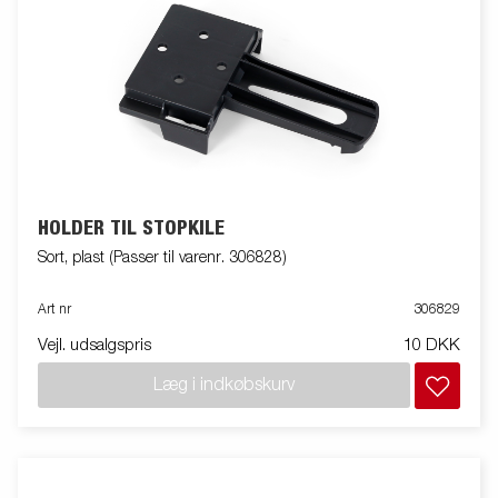
HOLDER TIL STOPKILE
Sort, plast (Passer til varenr. 306828)
Art nr
306829
Vejl. udsalgspris
10 DKK
Læg i indkøbskurv