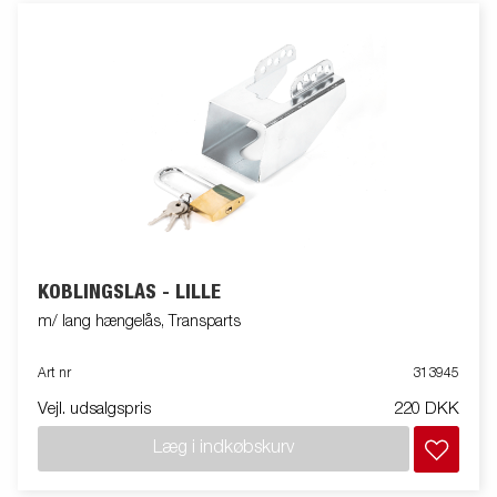
KOBLINGSLÅS - LILLE
m/ lang hængelås, Transparts
Art nr
313945
Vejl. udsalgspris
220 DKK
Læg i indkøbskurv