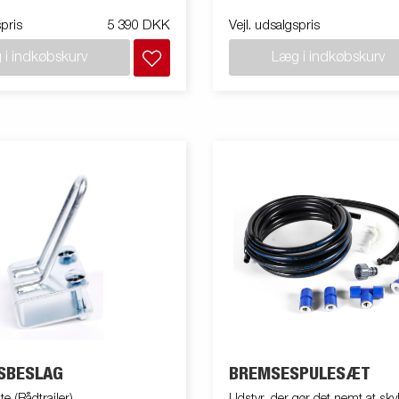
spris
5 390 DKK
Vejl. udsalgspris
 i indkøbskurv
Læg i indkøbskurv
SBESLAG
BREMSESPULESÆT