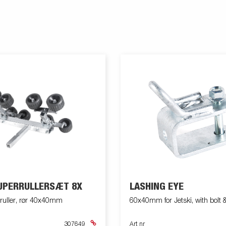
SUPERRULLERSÆT 8X
LASHING EYE
 ruller, rør 40x40mm
60x40mm for Jetski, with bolt 
307649
Art nr