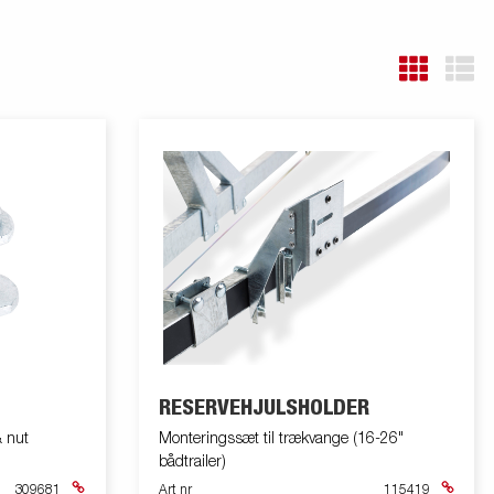
RESERVEHJULSHOLDER
& nut
Monteringssæt til trækvange (16-26"
bådtrailer)
309681
Art nr
115419