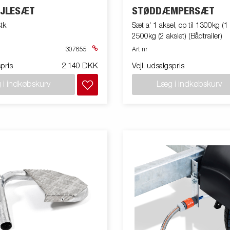
ØJLESÆT
STØDDÆMPERSÆT
tk.
Sæt a' 1 aksel, op til 1300kg (1 a
2500kg (2 akslet) (Bådtrailer)
307655
Art nr
spris
2 140 DKK
Vejl. udsalgspris
 i indkøbskurv
Læg i indkøbskurv