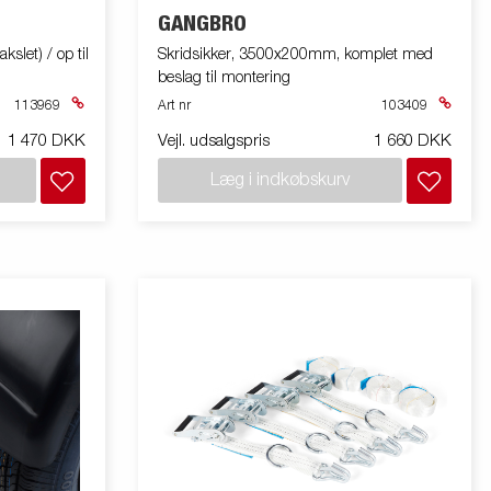
GANGBRO
kslet) / op til
Skridsikker, 3500x200mm, komplet med
beslag til montering
113969
Art nr
103409
1 470 DKK
Vejl. udsalgspris
1 660 DKK
Læg i indkøbskurv