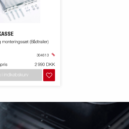
KASSE
 monteringssæt (Bådtrailer)
304613
spris
2 990 DKK
 i indkøbskurv