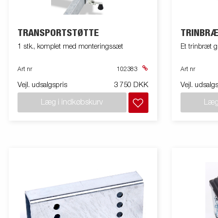
TRANSPORTSTØTTE
TRINBR
1 stk., komplet med monteringssæt
Et trinbræt g
Art nr
102383
Art nr
Vejl. udsalgspris
3 750 DKK
Vejl. udsalg
Læg i indkøbskurv
Læg