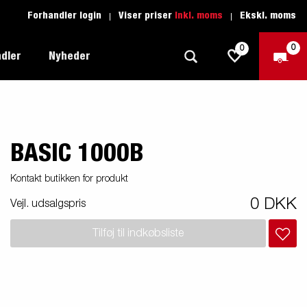
Forhandler login
Viser priser
Inkl. moms
Ekskl. moms
0
0
dler
Nyheder
BASIC 1000B
Produktguide - Fritid
Køreskole
1205 Limited Edition
Produktguide - Båd
Reservedele
Kontakt butikken for produkt
eder
ye
Produktguide - Autotransport
0 DKK
Vejl. udsalgspris
il
ger
Produktguide - Erhverv
Tilføj til indkøbsliste
el
Produktguide - Vandsport
r:
Produktguide - Entreprenør
n