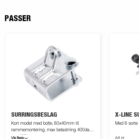
PASSER
SURRINGSBESLAG
X-LINE 
Kort model med bolte, 80x40mm til
Med 8 sorte
rammemontering, max belastning 400daN
(ca. 400kg)
Art nr
Vis flere