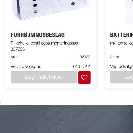
FORHØJNINGSBESLAG
BATTERI
Til kølrulle, bestil også monteringssæt
m/ konsol og
307558
Art nr
103022
Art nr
Vejl. udsalgspris
640 DKK
Vejl. udsalg
Læg i indkøbskurv
Læg
.
.