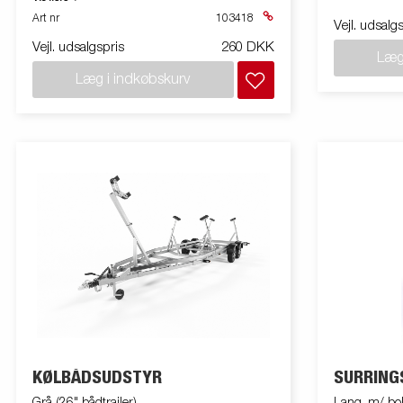
Art nr
103418
Vejl. udsalg
Vejl. udsalgspris
260 DKK
Læg
Læg i indkøbskurv
KØLBÅDSUDSTYR
SURRING