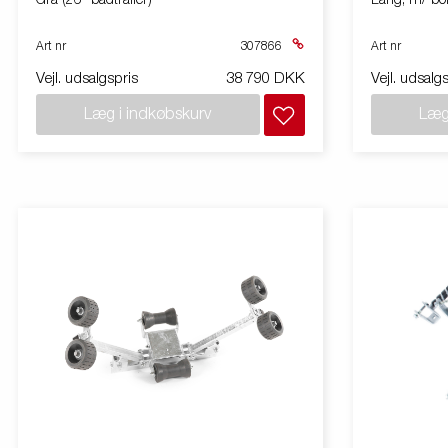
Grå (26" bådtrailer)
Lang, m/ bolt
Art nr
307866
Art nr
Vejl. udsalgspris
38 790 DKK
Vejl. udsalg
Læg i indkøbskurv
Læg