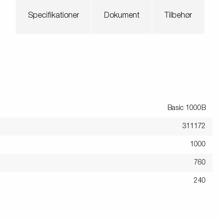
Søsæt båden
Jetski LED
ndsport
Specifikationer
Dokument
Tilbehør
Læs din trailer korrekt
Korrekt kugletryk
Sikring af båden
tyrskit
Tip
Værktøjskasser
Spil
Basic 1000B
311172
1000
760
240