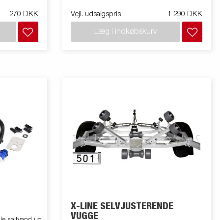
270 DKK
Vejl. udsalgspris
1 290 DKK
Læg i indkøbskurv
X-LINE SELVJUSTERENDE
VUGGE