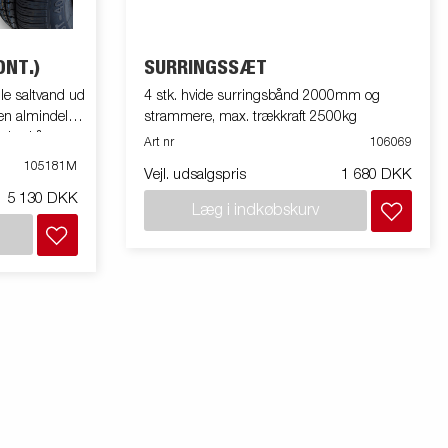
NT.)
SURRINGSSÆT
lle saltvand ud
4 stk. hvide surringsbånd 2000mm og
en almindelig
strammere, max. trækkraft 2500kg
 aksel å
Art nr
106069
105181M
Vejl. udsalgspris
1 680 DKK
5 130 DKK
Læg i indkøbskurv