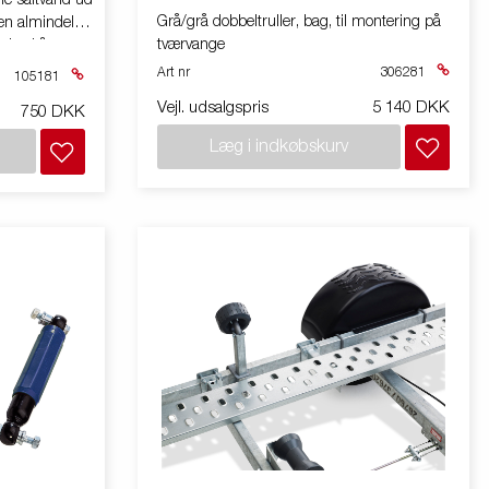
lle saltvand ud
Grå/grå dobbeltruller, bag, til montering på
en almindelig
tværvange
 aksel å
Art nr
306281
105181
Vejl. udsalgspris
5 140 DKK
750 DKK
Læg i indkøbskurv