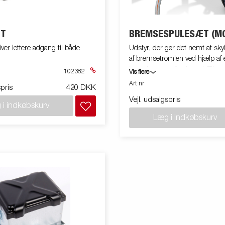
ÆT
BREMSESPULESÆT (MO
iver lettere adgang til både
Udstyr, der gør det nemt at sky
af bremsetromlen ved hjælp af 
haveslange og ferskvand. Til en
102382
Vis flere
bremsetromle 200x50.
Art nr
spris
420 DKK
Vejl. udsalgspris
 i indkøbskurv
Læg i indkøbskurv