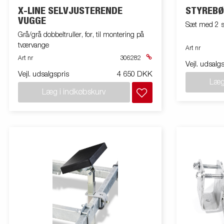
X-LINE SELVJUSTERENDE
STYREB
VUGGE
Sæt med 2 s
Grå/grå dobbeltruller, for, til montering på
tværvange
Art nr
Art nr
306282
Vejl. udsalg
Vejl. udsalgspris
4 650 DKK
Læg
Læg i indkøbskurv