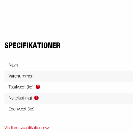
friends
Lukket trailer
Trailer med tip
Va
Påløbsbremser
Bundplader
Uds
SPECIFIKATIONER
Navn
Hjul / Fælge /
Skærme
Varenummer
?
Totalvægt (kg)
?
Nyttelast (kg)
Egenvægt (kg)
Vis flere specifikationer