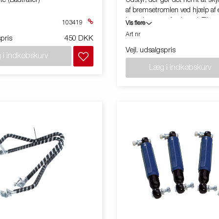
e (Bådtrailer)
Udstyr, der gør det nemt at sky
af bremsetromlen ved hjælp af 
haveslange og ferskvand. Til en
103419
Vis flere
bremsetromle 200x50.
Art nr
spris
450 DKK
Vejl. udsalgspris
 i indkøbskurv
Læg i indkøbskurv