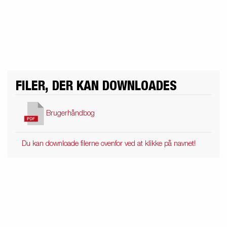
Produktguide - Elbil
Premium og X-line bådtrailere
Reservedele
Køreskole
FILER, DER KAN DOWNLOADES
Brugerhåndbog
Du kan downloade filerne ovenfor ved at klikke på navnet!