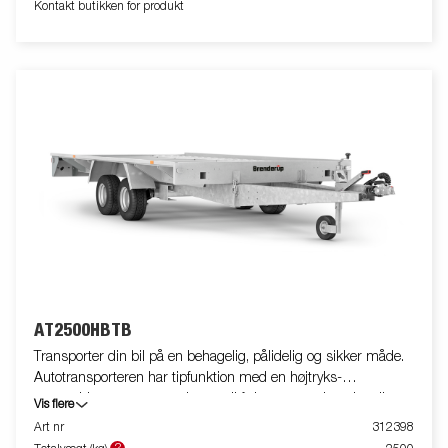
Kontakt butikken for produkt
AT2500HBTB
Transporter din bil på en behagelig, pålidelig og sikker måde.
Autotransporteren har tipfunktion med en højtryks-
gasstøddæmper og er velegnet til f.eks. autoværksteder eller
Vis flere
bilentusiaster. Kombinationen af tip og rampe (inkluderet som
Art nr
312398
standard) giver en lav læssevinkel, når du læsser din bil. De