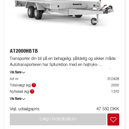
AT2000HBTB
Transporter din bil på en behagelig, pålidelig og sikker måde.
Autotransporteren har tipfunktion med en højtryks-
gasstøddæmper og er velegnet til f.eks. autoværksteder eller
Vis flere
bilentusiaster. Kombinationen af tip og rampe (inkluderet som
Art nr
312408
standard) giver en lav læssevinkel, når du læsser din bil. De
?
Totalvægt (kg)
2000
brede ramper på bundpladen og den lave læssevinkel gør det
?
Nyttelast (kg)
1370
muligt at læsse både store og små køretøjer. Fleksibelt udvalg
Vis flere
af tilbehør til at udstyre ATHB til at dække dine behov.
Vejl. udsalgspris
47 550 DKK
Læg i indkøbskurv