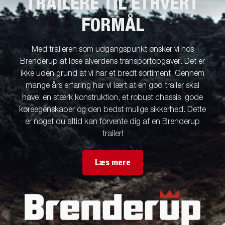
TRAILERE TIL ETHVERT
FORMÅL
Med traileren som udgangspunkt ønsker vi hos
Brenderup at løse alverdens transportopgaver. Det er
ikke uden grund at vi har et bredt sortiment. Gennem
mange års erfaring har vi lært at en god trailer skal
have: en stærk konstruktion, et robust chassis, gode
køreegenskaber og den bedst mulige sikkerhed. Dette
er noget du altid kan forvente dig af en Brenderup
trailer!
Læs mere