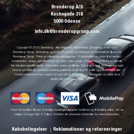
Brenderup A/S
Kochsgade 31B
5000 Odense
info.dk@brenderupgroup.com
Copyright © 2025 Brenderup. Alle rettigheder forbeholdes. Brenderup er en del af
Brenderup Group. Brenderup og andre produkter og funktioner er varemærker tilhørende
Brenderup Group. Priser er vejledende udsalgspriser. Vi forbeholder os retten til at ændre i
konstruktion, design, specifikationer og udstyr uden varsel. Vi tager forbehold for eventuelle
fejl i tekniske specifikationer, information, priser og billeder. Det er til enhver tid brugerens eget
ansvar at holde sig opdateret omkring gældende lovgivning for trailer og kørsel med trailer.
Produktsortimentet kan variere for hver enkelt forhandler. Vi forbeholder os retten til at
ændre fejl på dette website
Vores forhandlere tilbyder forskellige betalingsmuligheder i butikken og til betaling online, når du
vælger at bruge Click & Collect. Kontakt din nærmeste forhandler for mere information.
Købsbetingelser
Reklamationer og returneringer