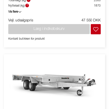
?
Totalvægt (kg)
2500
brede ramper på bundpladen og den lave læssevinkel gør det
?
Nyttelast (kg)
1870
muligt at læsse både store og små køretøjer. Fleksibelt udvalg
Vis flere
af tilbehør til at udstyre ATHB til at dække dine behov.
Vejl. udsalgspris
47 550 DKK
Læg i indkøbskurv
Kontakt butikken for produkt