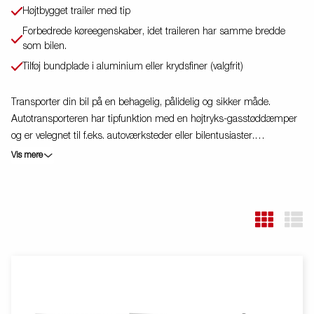
Højtbygget trailer med tip
Forbedrede køreegenskaber, idet traileren har samme bredde
som bilen.
Tilføj bundplade i aluminium eller krydsfiner (valgfrit)
Transporter din bil på en behagelig, pålidelig og sikker måde.
Autotransporteren har tipfunktion med en højtryks-gasstøddæmper
og er velegnet til f.eks. autoværksteder eller bilentusiaster.
Kombinationen af tip og rampe (inkluderet som standard) giver en
Vis mere
lav læssevinkel, når du læsser din bil. De brede ramper på
bundpladen og den lave læssevinkel gør det muligt at læsse både
store og små køretøjer. Fleksibelt udvalg af tilbehør til at udstyre
ATHB til at dække dine behov.