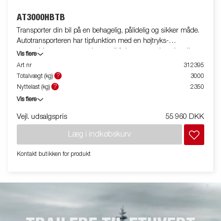
AT3000HBTB
Transporter din bil på en behagelig, pålidelig og sikker måde.
Autotransporteren har tipfunktion med en højtryks-
gasstøddæmper og er velegnet til f.eks. autoværksteder eller
Vis flere
bilentusiaster. Kombinationen af tip og rampe (inkluderet som
Art nr
312395
standard) giver en lav læssevinkel, når du læsser din bil. De
?
Totalvægt (kg)
3000
brede ramper på bundpladen og den lave læssevinkel gør det
?
Nyttelast (kg)
2350
muligt at læsse både store og små køretøjer. Fleksibelt udvalg
Vis flere
af tilbehør til at udstyre ATHB til at dække dine behov.
Vejl. udsalgspris
55 960 DKK
Læg i indkøbskurv
Kontakt butikken for produkt