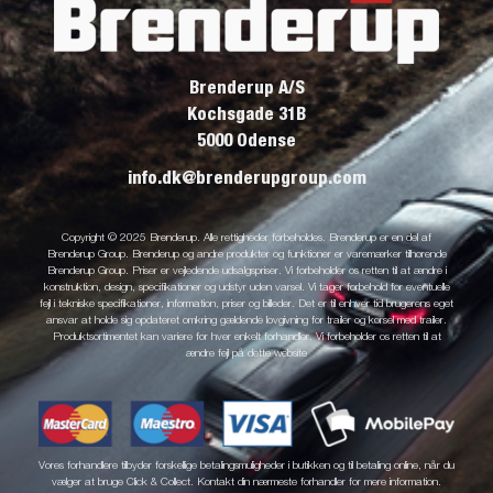
Brenderup A/S
Kochsgade 31B
5000 Odense
info.dk@brenderupgroup.com
Copyright © 2025 Brenderup. Alle rettigheder forbeholdes. Brenderup er en del af
Brenderup Group. Brenderup og andre produkter og funktioner er varemærker tilhørende
Brenderup Group. Priser er vejledende udsalgspriser. Vi forbeholder os retten til at ændre i
konstruktion, design, specifikationer og udstyr uden varsel. Vi tager forbehold for eventuelle
fejl i tekniske specifikationer, information, priser og billeder. Det er til enhver tid brugerens eget
ansvar at holde sig opdateret omkring gældende lovgivning for trailer og kørsel med trailer.
Produktsortimentet kan variere for hver enkelt forhandler. Vi forbeholder os retten til at
ændre fejl på dette website
Vores forhandlere tilbyder forskellige betalingsmuligheder i butikken og til betaling online, når du
vælger at bruge Click & Collect. Kontakt din nærmeste forhandler for mere information.