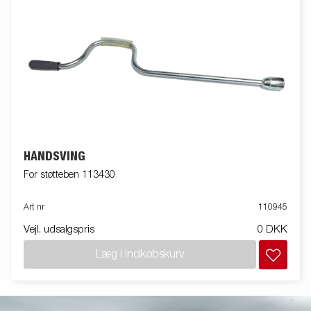
HÅNDSVING
For støtteben 113430
Art nr
110945
Vejl. udsalgspris
0 DKK
Læg i indkøbskurv