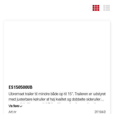
ES150500UB
Ubremset trailer til mindre både op til 15”. Traileren er udstyret
med justerbare kølruller af høj kvalitet og dobbelte sideruller
som enkelt tilpasser sig båden. Varmgalvaniseret chassis og
Vis flere
vandtætte lejer for længere levetid og maksimal beskyttelse mod
Art nr
311943