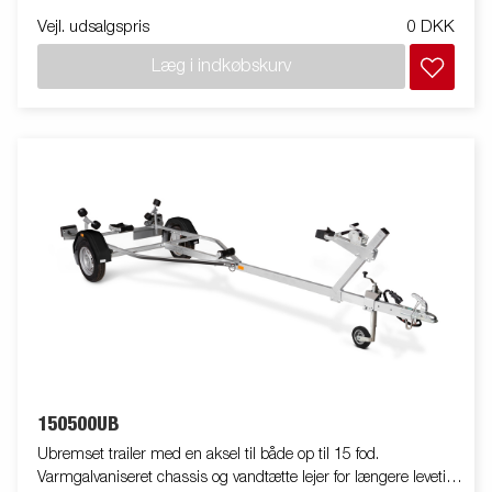
rust. Kablerne ligger beskyttet i trailerens chassis. Justerbart
Vejl. udsalgspris
0 DKK
spiltårn for god støtte af din båd. Traileren er udstyret med en
lygtebom, som ikke skal tages af ved søsætning og optag af
Læg i indkøbskurv
båden. Traileren på billedet kan være vist med ekstraudstyr.
150500UB
Ubremset trailer med en aksel til både op til 15 fod.
Varmgalvaniseret chassis og vandtætte lejer for længere levetid