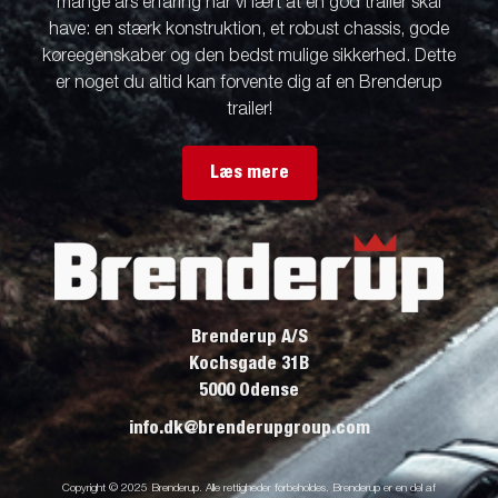
mange års erfaring har vi lært at en god trailer skal
have: en stærk konstruktion, et robust chassis, gode
køreegenskaber og den bedst mulige sikkerhed. Dette
er noget du altid kan forvente dig af en Brenderup
trailer!
Læs mere
Brenderup A/S
Kochsgade 31B
5000 Odense
info.dk@brenderupgroup.com
Copyright © 2025 Brenderup. Alle rettigheder forbeholdes. Brenderup er en del af