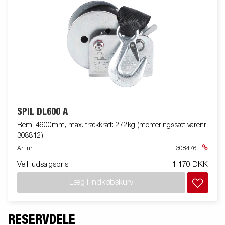
SPIL DL600 A
Rem: 4600mm, max. trækkraft: 272kg (monteringssæt varenr.
308812)
Art nr
308476
Vejl. udsalgspris
1 170 DKK
Læg i indkøbskurv
RESERVDELE