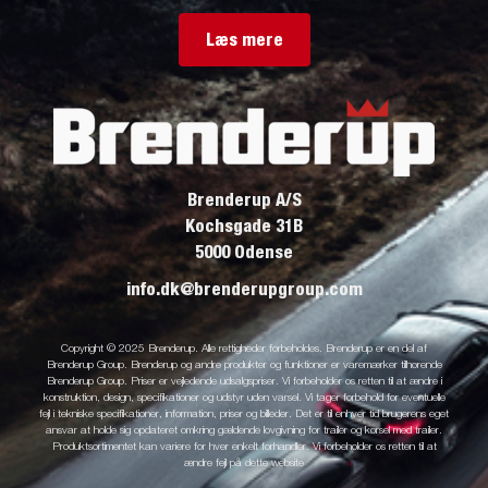
Læs mere
Brenderup A/S
Kochsgade 31B
5000 Odense
info.dk@brenderupgroup.com
Copyright © 2025 Brenderup. Alle rettigheder forbeholdes. Brenderup er en del af
Brenderup Group. Brenderup og andre produkter og funktioner er varemærker tilhørende
Brenderup Group. Priser er vejledende udsalgspriser. Vi forbeholder os retten til at ændre i
konstruktion, design, specifikationer og udstyr uden varsel. Vi tager forbehold for eventuelle
fejl i tekniske specifikationer, information, priser og billeder. Det er til enhver tid brugerens eget
ansvar at holde sig opdateret omkring gældende lovgivning for trailer og kørsel med trailer.
Produktsortimentet kan variere for hver enkelt forhandler. Vi forbeholder os retten til at
ændre fejl på dette website