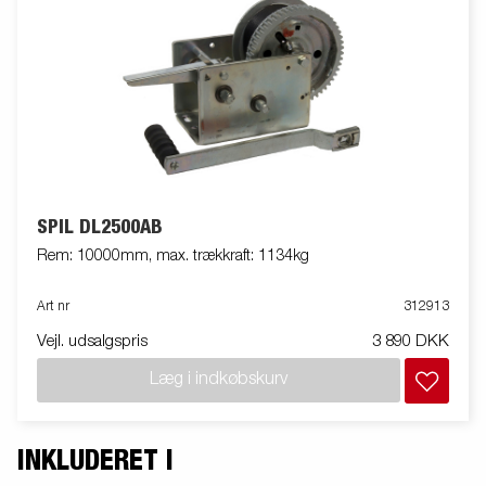
SPIL DL2500AB
Rem: 10000mm, max. trækkraft: 1134kg
Art nr
312913
Vejl. udsalgspris
3 890 DKK
Læg i indkøbskurv
INKLUDERET I