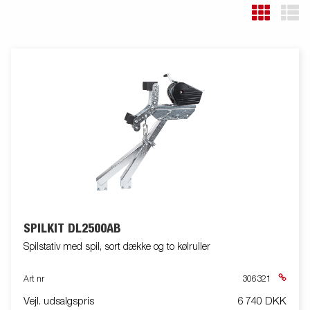
SPILKIT DL2500AB
Spilstativ med spil, sort dække og to kølruller
Art nr
306321
Vejl. udsalgspris
6 740 DKK