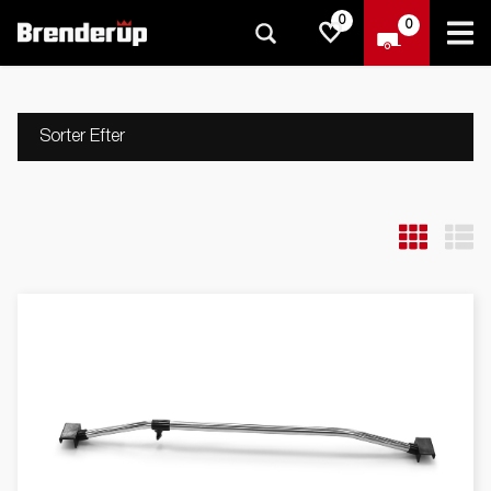
0
0
Sorter Efter