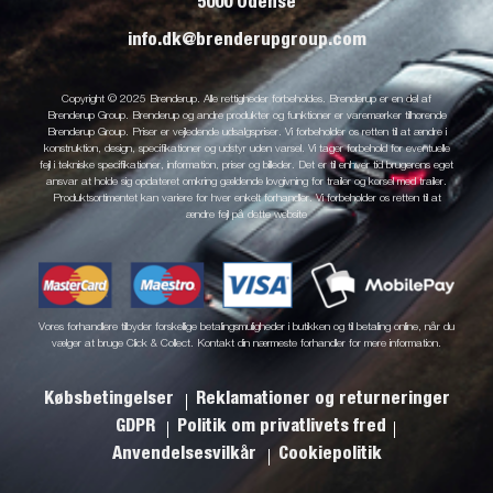
5000 Odense
info.dk@brenderupgroup.com
Copyright © 2025 Brenderup. Alle rettigheder forbeholdes. Brenderup er en del af
Brenderup Group. Brenderup og andre produkter og funktioner er varemærker tilhørende
Brenderup Group. Priser er vejledende udsalgspriser. Vi forbeholder os retten til at ændre i
konstruktion, design, specifikationer og udstyr uden varsel. Vi tager forbehold for eventuelle
fejl i tekniske specifikationer, information, priser og billeder. Det er til enhver tid brugerens eget
ansvar at holde sig opdateret omkring gældende lovgivning for trailer og kørsel med trailer.
Produktsortimentet kan variere for hver enkelt forhandler. Vi forbeholder os retten til at
ændre fejl på dette website
Vores forhandlere tilbyder forskellige betalingsmuligheder i butikken og til betaling online, når du
vælger at bruge Click & Collect. Kontakt din nærmeste forhandler for mere information.
Købsbetingelser
Reklamationer og returneringer
GDPR
Politik om privatlivets fred
Anvendelsesvilkår
Cookiepolitik