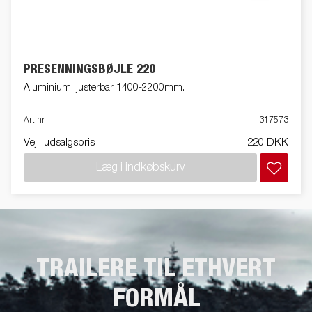
PRESENNINGSBØJLE 220
Aluminium, justerbar 1400-2200mm.
Art nr
317573
Vejl. udsalgspris
220 DKK
Læg i indkøbskurv
TRAILERE TIL ETHVERT
FORMÅL