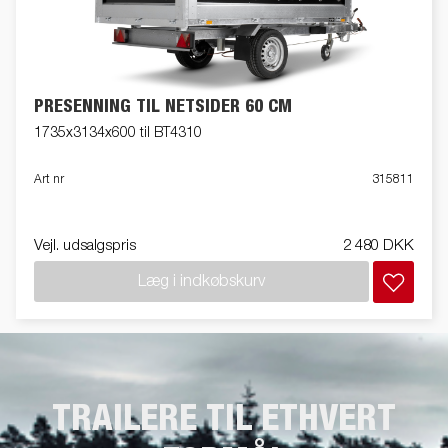
PRESENNING TIL NETSIDER 60 CM
1735x3134x600 til BT4310
Art nr
315811
Vejl. udsalgspris
2 480 DKK
Læg i indkøbskurv
TRAILERE TIL ETHVERT