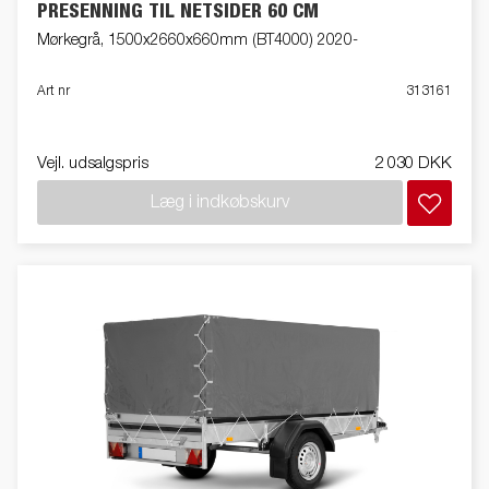
PRESENNING TIL NETSIDER 60 CM
Mørkegrå, 1500x2660x660mm (BT4000) 2020-
Art nr
313161
Vejl. udsalgspris
2 030 DKK
Læg i indkøbskurv