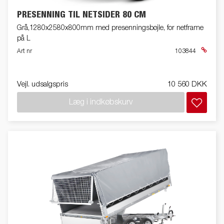
PRESENNING TIL NETSIDER 80 CM
Grå,1280x2580x800mm med presenningsbøjle, for netframe
på L
Art nr
103844
Vejl. udsalgspris
10 560 DKK
Læg i indkøbskurv