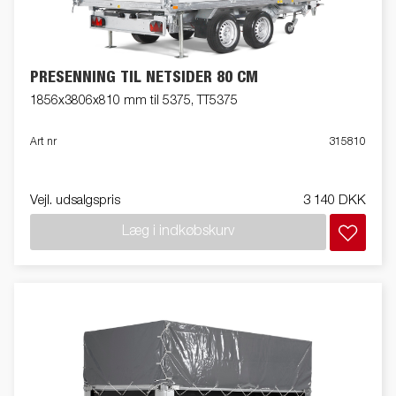
PRESENNING TIL NETSIDER 80 CM
1856x3806x810 mm til 5375, TT5375
Art nr
315810
Vejl. udsalgspris
3 140 DKK
Læg i indkøbskurv