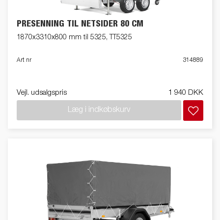
PRESENNING TIL NETSIDER 80 CM
1870x3310x800 mm til 5325, TT5325
Art nr
314889
Vejl. udsalgspris
1 940 DKK
Læg i indkøbskurv