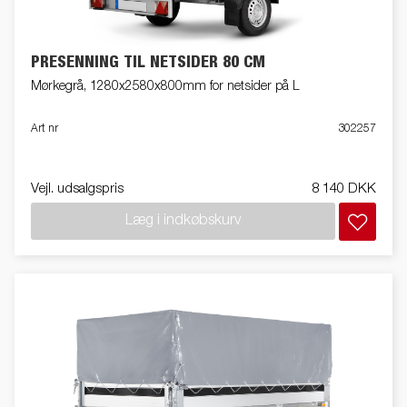
PRESENNING TIL NETSIDER 80 CM
Mørkegrå, 1280x2580x800mm for netsider på L
Art nr
302257
Vejl. udsalgspris
8 140 DKK
Læg i indkøbskurv