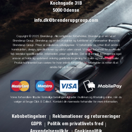
Kochsgade 31B
5000 Odense
info.dk@brenderupgroup.com
Copyright © 2025 Brenderup. Alle rettigheder forbeholdes. Brenderup er en del af
Brenderup Group. Brenderup og andre produkter og funktioner er varemærker tilhørende
Brenderup Group. Priser er vejledende udsalgspriser. Vi forbeholder os retten til at ændre i
konstruktion, design, specifikationer og udstyr uden varsel. Vi tager forbehold for eventuelle
fejl i tekniske specifikationer, information, priser og billeder. Det er til enhver tid brugerens eget
ansvar at holde sig opdateret omkring gældende lovgivning for trailer og kørsel med trailer.
Produktsortimentet kan variere for hver enkelt forhandler. Vi forbeholder os retten til at
ændre fejl på dette website
Vores forhandlere tilbyder forskellige betalingsmuligheder i butikken og til betaling online, når du
vælger at bruge Click & Collect. Kontakt din nærmeste forhandler for mere information.
Købsbetingelser
Reklamationer og returneringer
GDPR
Politik om privatlivets fred
Anvendelsesvilkår
Cookiepolitik