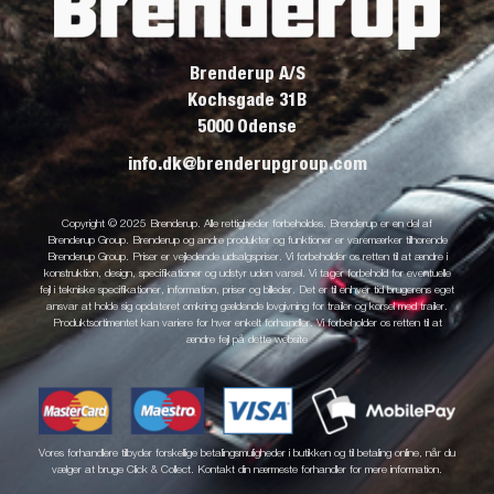
Brenderup A/S
Kochsgade 31B
5000 Odense
info.dk@brenderupgroup.com
Copyright © 2025 Brenderup. Alle rettigheder forbeholdes. Brenderup er en del af
Brenderup Group. Brenderup og andre produkter og funktioner er varemærker tilhørende
Brenderup Group. Priser er vejledende udsalgspriser. Vi forbeholder os retten til at ændre i
konstruktion, design, specifikationer og udstyr uden varsel. Vi tager forbehold for eventuelle
fejl i tekniske specifikationer, information, priser og billeder. Det er til enhver tid brugerens eget
ansvar at holde sig opdateret omkring gældende lovgivning for trailer og kørsel med trailer.
Produktsortimentet kan variere for hver enkelt forhandler. Vi forbeholder os retten til at
ændre fejl på dette website
Vores forhandlere tilbyder forskellige betalingsmuligheder i butikken og til betaling online, når du
vælger at bruge Click & Collect. Kontakt din nærmeste forhandler for mere information.