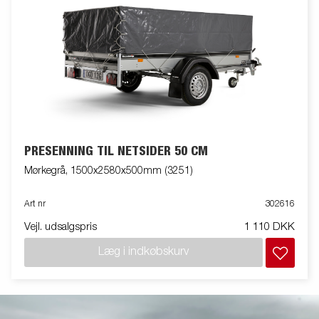
PRESENNING TIL NETSIDER 50 CM
Mørkegrå, 1500x2580x500mm (3251)
Art nr
302616
Vejl. udsalgspris
1 110 DKK
Læg i indkøbskurv