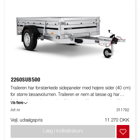
2260SUB500
Traileren har forstærkede sidepaneler med højere sider (40 cm)
for større læssevolumen. Traileren er nem at læsse og har
foldbare for- og bagpaneler til læsning af længere gods. Alle
Vis flere
versioner er udstyret med indvendige surringsøjer for sikker
Art nr
311792
fastgørelse af gods. Som altid tilbyder Brenderup et bredt
Vejl. udsalgspris
11 270 DKK
tilbehørsprogram til vores trailere. Billederne er kun illustrative
og kan vise ekstraudstyr.
Læg i indkøbskurv