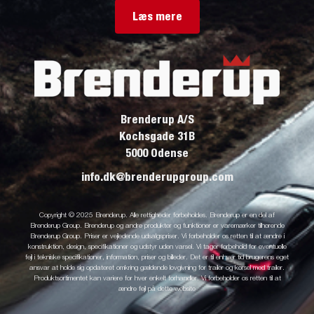
Læs mere
Brenderup A/S
Kochsgade 31B
5000 Odense
info.dk@brenderupgroup.com
Copyright © 2025 Brenderup. Alle rettigheder forbeholdes. Brenderup er en del af
Brenderup Group. Brenderup og andre produkter og funktioner er varemærker tilhørende
Brenderup Group. Priser er vejledende udsalgspriser. Vi forbeholder os retten til at ændre i
konstruktion, design, specifikationer og udstyr uden varsel. Vi tager forbehold for eventuelle
fejl i tekniske specifikationer, information, priser og billeder. Det er til enhver tid brugerens eget
ansvar at holde sig opdateret omkring gældende lovgivning for trailer og kørsel med trailer.
Produktsortimentet kan variere for hver enkelt forhandler. Vi forbeholder os retten til at
ændre fejl på dette website