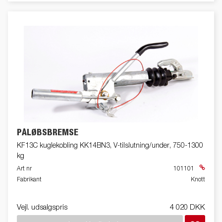
PÅLØBSBREMSE
KF13C kuglekobling KK14BN3, V-tilslutning/under, 750-1300
kg
Art nr
101101
Fabrikant
Knott
Vejl. udsalgspris
4 020 DKK