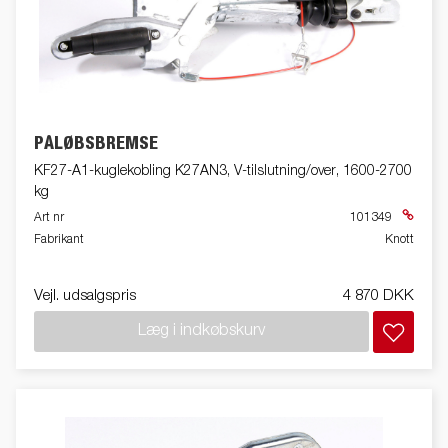
PÅLØBSBREMSE
KF27-A1-kuglekobling K27AN3, V-tilslutning/over, 1600-2700
kg
Art nr
101349
Fabrikant
Knott
Vejl. udsalgspris
4 870 DKK
Læg i indkøbskurv