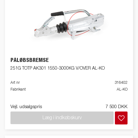
PÅLØBSBREMSE
251G TOTP AK301 1550-3000KG V/OVER AL-KO
Art nr
316402
Fabrikant
AL-KO
Vejl. udsalgspris
7 500 DKK
Læg i indkøbskurv