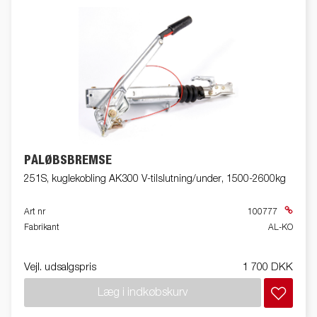
PÅLØBSBREMSE
251S, kuglekobling AK300 V-tilslutning/under, 1500-2600kg
Art nr
100777
Fabrikant
AL-KO
Vejl. udsalgspris
1 700 DKK
Læg i indkøbskurv