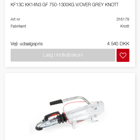
KF13C KK14N3 GF 750-1300KG V/OVER GREY KNOTT
Art nr
316179
Fabrikant
Knott
Vejl. udsalgspris
4 540 DKK
Læg i indkøbskurv