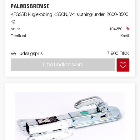
PÅLØBSBREMSE
KFG35D kuglekobling K35CN, V-tilslutning/under, 2600-3500
kg
Art nr
104380
Fabrikant
Knott
Vejl. udsalgspris
7 900 DKK
Læg i indkøbskurv