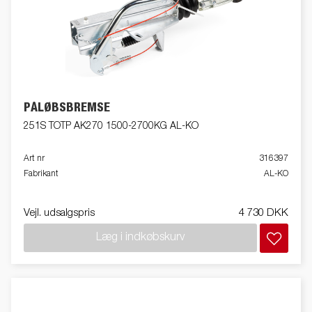
PÅLØBSBREMSE
251S TOTP AK270 1500-2700KG AL-KO
Art nr
316397
Fabrikant
AL-KO
Vejl. udsalgspris
4 730 DKK
Læg i indkøbskurv