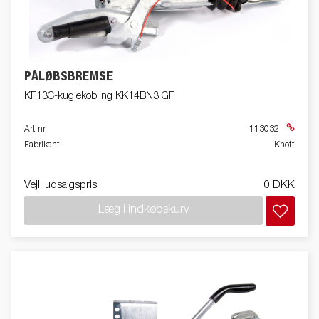
PÅLØBSBREMSE
KF13C-kuglekobling KK14BN3 GF
Art nr
113032
Fabrikant
Knott
Vejl. udsalgspris
0 DKK
Læg i indkøbskurv