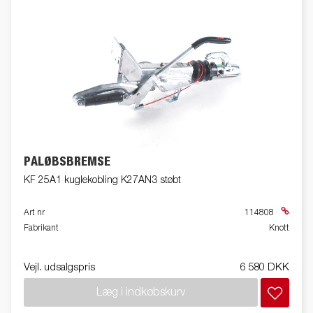
PÅLØBSBREMSE
KF 25A1 kuglekobling K27AN3 støbt
Art nr
114808
Fabrikant
Knott
Vejl. udsalgspris
6 580 DKK
Læg i indkøbskurv