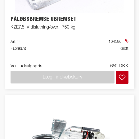
PÅLØBSBREMSE UBREMSET
KZE7,5, V-tilslutning/over, -750 kg
Art nr
104386
Fabrikant
Knott
Vejl. udsalgspris
650 DKK
Læg i indkøbskurv