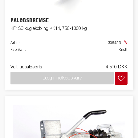
PÅLØBSBREMSE
KF13C kuglekobling KK14, 750-1300 kg
Art nr
306423
Fabrikant
Knott
Vejl. udsalgspris
4 510 DKK
Læg i indkøbskurv