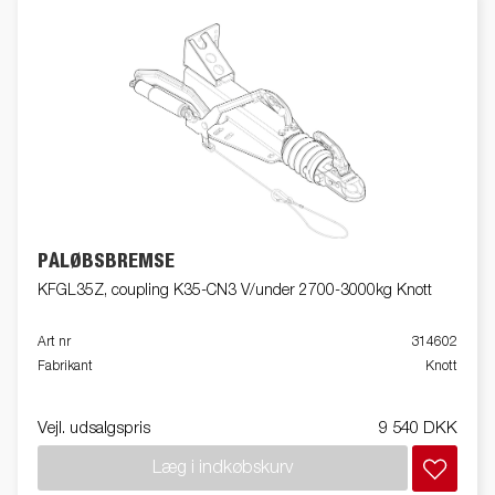
PÅLØBSBREMSE
KFGL35Z, coupling K35-CN3 V/under 2700-3000kg Knott
Art nr
314602
Fabrikant
Knott
Vejl. udsalgspris
9 540 DKK
Læg i indkøbskurv