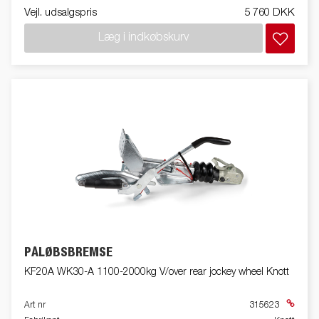
Vejl. udsalgspris
5 760 DKK
Læg i indkøbskurv
PÅLØBSBREMSE
KF20A WK30-A 1100-2000kg V/over rear jockey wheel Knott
Art nr
315623