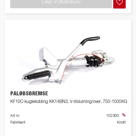
Læg i indkøbskurv
PÅLØBSBREMSE
KF10C-kuglekobling KK14BN3, V-tilslutning/over, 750-1000KG
Art nr
102300
Fabrikant
Knott