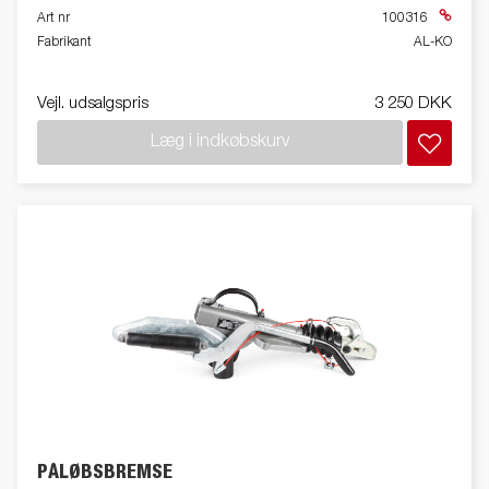
Art nr
100316
Fabrikant
AL-KO
Vejl. udsalgspris
3 250 DKK
Læg i indkøbskurv
PÅLØBSBREMSE