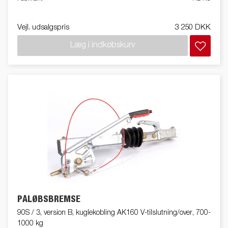
Vejl. udsalgspris
3 250 DKK
Læg i indkøbskurv
PÅLØBSBREMSE
90S / 3, version B, kuglekobling AK160 V-tilslutning/over, 700-
1000 kg