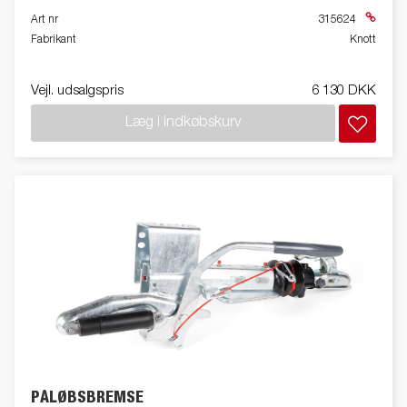
Art nr
315624
Fabrikant
Knott
Vejl. udsalgspris
6 130 DKK
Læg i indkøbskurv
PÅLØBSBREMSE