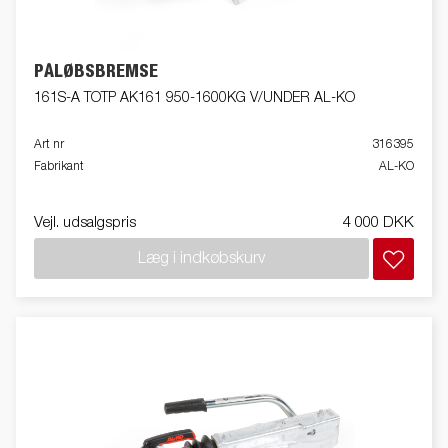
PÅLØBSBREMSE
161S-A TOTP AK161 950-1600KG V/UNDER AL-KO
Art nr
316395
Fabrikant
AL-KO
Vejl. udsalgspris
4 000 DKK
Læg i indkøbskurv