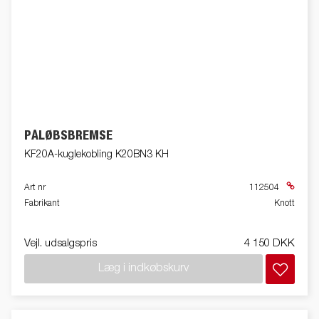
PÅLØBSBREMSE
KF20A-kuglekobling K20BN3 KH
Art nr
112504
Fabrikant
Knott
Vejl. udsalgspris
4 150 DKK
Læg i indkøbskurv