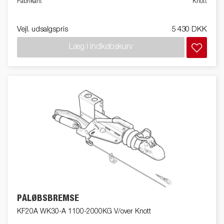
Fabrikant
Knott
Vejl. udsalgspris
5 430 DKK
Læg i indkøbskurv
PÅLØBSBREMSE
KF20A WK30-A 1100-2000KG V/over Knott