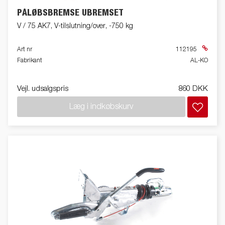
PÅLØBSBREMSE UBREMSET
V / 75 AK7, V-tilslutning/over, -750 kg
Art nr
112195
Fabrikant
AL-KO
Vejl. udsalgspris
860 DKK
Læg i indkøbskurv