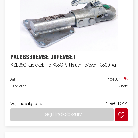
PÅLØBSBREMSE UBREMSET
KZE35C kuglekobling K35C, V-tilslutning/over, -3500 kg
Art nr
104384
Fabrikant
Knott
Vejl. udsalgspris
1 880 DKK
Læg i indkøbskurv