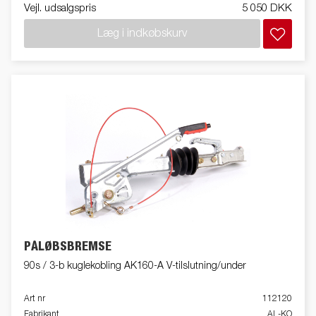
Vejl. udsalgspris
5 050 DKK
Læg i indkøbskurv
PÅLØBSBREMSE
90s / 3-b kuglekobling AK160-A V-tilslutning/under
Art nr
112120
Fabrikant
AL-KO