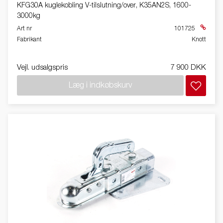
KFG30A kuglekobling V-tilslutning/over, K35AN2S, 1600-
3000kg
Art nr
101725
Fabrikant
Knott
Vejl. udsalgspris
7 900 DKK
Læg i indkøbskurv