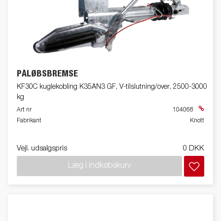
PÅLØBSBREMSE
KF30C kuglekobling K35AN3 GF, V-tilslutning/over, 2500-3000
kg
Art nr
104068
Fabrikant
Knott
Vejl. udsalgspris
0 DKK
Læg i indkøbskurv