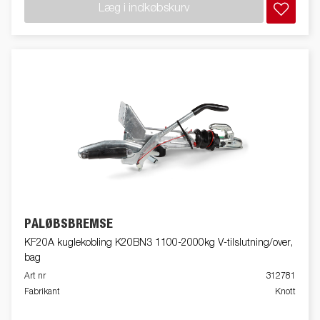
Læg i indkøbskurv
PÅLØBSBREMSE
KF20A kuglekobling K20BN3 1100-2000kg V-tilslutning/over,
bag
Art nr
312781
Fabrikant
Knott