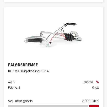
PÅLØBSBREMSE
KF 13-C kuglekobling KK14
Art nr
305652
Fabrikant
Knott
Vejl. udsalgspris
2 900 DKK