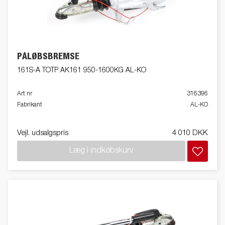
PÅLØBSBREMSE
161S-A TOTP AK161 950-1600KG AL-KO
Art nr
316396
Fabrikant
AL-KO
Vejl. udsalgspris
4 010 DKK
Læg i indkøbskurv