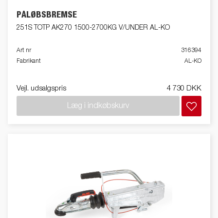
PÅLØBSBREMSE
251S TOTP AK270 1500-2700KG V/UNDER AL-KO
Art nr
316394
Fabrikant
AL-KO
Vejl. udsalgspris
4 730 DKK
Læg i indkøbskurv