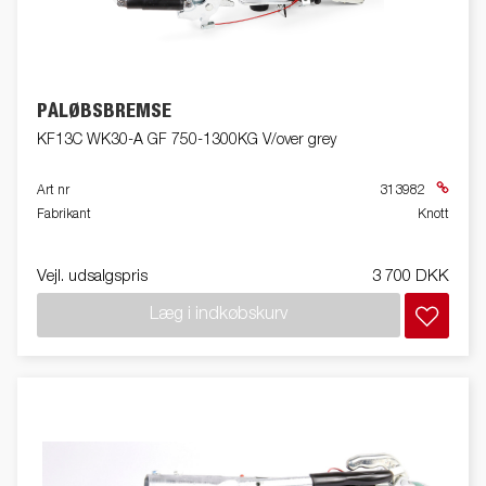
PÅLØBSBREMSE
KF13C WK30-A GF 750-1300KG V/over grey
Art nr
313982
Fabrikant
Knott
Vejl. udsalgspris
3 700 DKK
Læg i indkøbskurv