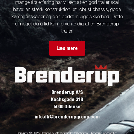
mange års erfaring har vi lært at en god trailer skal
have: en stærk konstruktion, et robust chassis, gode
køreegenskaber og den bedst mulige sikkerhed. Dette
er noget du altid kan forvente dig af en Brenderup
trailer!
Læs mere
Brenderup A/S
Kochsgade 31B
5000 Odense
info.dk@brenderupgroup.com
Copyright © 2025 Brenderup. Alle rettigheder forbeholdes. Brenderup er en del af