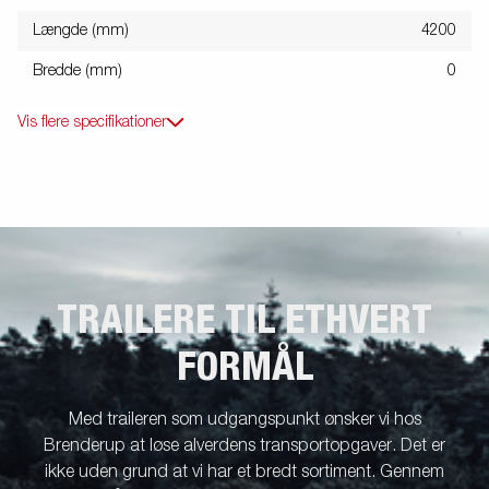
Længde (mm)
4200
Bredde (mm)
0
Vis flere specifikationer
TRAILERE TIL ETHVERT
FORMÅL
Med traileren som udgangspunkt ønsker vi hos
Brenderup at løse alverdens transportopgaver. Det er
ikke uden grund at vi har et bredt sortiment. Gennem