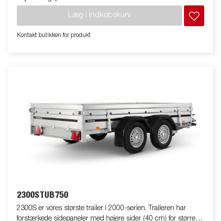
Indvendige surringsøjer og udvendige surringskroge for nem
Læg i indkøbskurv
fastsurring af lasten. Som altid tilbyder Brenderup et bredt
tilbehørsprogram til vores trailere. Traileren på billedet kan være
Kontakt butikken for produkt
vist med ekstraudstyr.
2300STUB750
2300S er vores største trailer i 2000-serien. Traileren har
forstærkede sidepaneler med højere sider (40 cm) for større