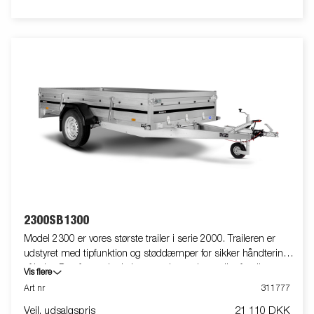
2300SB1300
Model 2300 er vores største trailer i serie 2000. Traileren er
udstyret med tipfunktion og støddæmper for sikker håndtering
af ladet. Den forstærkede bagsmæk gør det muligt for dig at
Vis flere
læsse motorcykler, havetraktorer eller haveaffald. Trailerens
Art nr
311777
sidehøjde på 40 cm sikrer et stort rumindhold. Nedfældelig for-
Vejl. udsalgspris
21 110 DKK
og bagsmæk gør det enkelt at transportere længere emner.