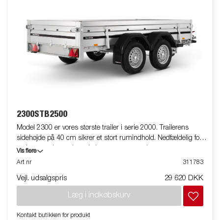
2300STB2500
Model 2300 er vores største trailer i serie 2000. Trailerens
sidehøjde på 40 cm sikrer et stort rumindhold. Nedfældelig for-
og bagsmæk gør det enkelt at transportere længere emner.
Vis flere
Indvendige surringsøjer for nem fastsurring af lasten. Som altid
Art nr
311783
tilbyder Brenderup et bredt tilbehørsprogram til vores trailere.
Vejl. udsalgspris
29 620 DKK
Traileren på billedet kan være vist med ekstraudstyr.
Læg i indkøbskurv
Kontakt butikken for produkt