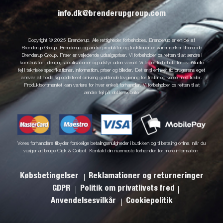
info.dk@brenderupgroup.com
Copyright © 2025 Brenderup. Alle rettigheder forbeholdes. Brenderup er en del af
Brenderup Group. Brenderup og andre produkter og funktioner er varemærker tilhørende
Brenderup Group. Priser er vejledende udsalgspriser. Vi forbeholder os retten til at ændre i
konstruktion, design, specifikationer og udstyr uden varsel. Vi tager forbehold for eventuelle
fejl i tekniske specifikationer, information, priser og billeder. Det er til enhver tid brugerens eget
ansvar at holde sig opdateret omkring gældende lovgivning for trailer og kørsel med trailer.
Produktsortimentet kan variere for hver enkelt forhandler. Vi forbeholder os retten til at
ændre fejl på dette website
Vores forhandlere tilbyder forskellige betalingsmuligheder i butikken og til betaling online, når du
vælger at bruge Click & Collect. Kontakt din nærmeste forhandler for mere information.
Købsbetingelser
Reklamationer og returneringer
GDPR
Politik om privatlivets fred
Anvendelsesvilkår
Cookiepolitik