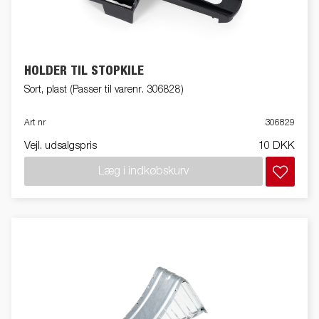
HOLDER TIL STOPKILE
Sort, plast (Passer til varenr. 306828)
Art nr
306829
Vejl. udsalgspris
10 DKK
Læg i indkøbskurv