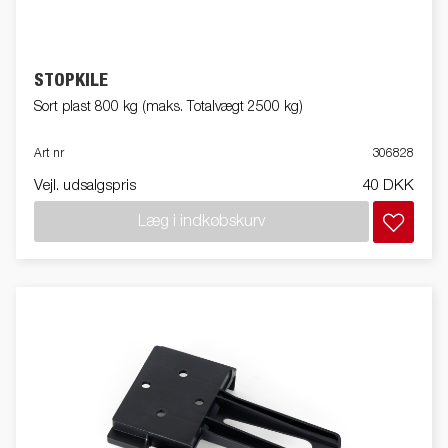
STOPKILE
Sort plast 800 kg (maks. Totalvægt 2500 kg)
Art nr
306828
Vejl. udsalgspris
40 DKK
Læg i indkøbskurv