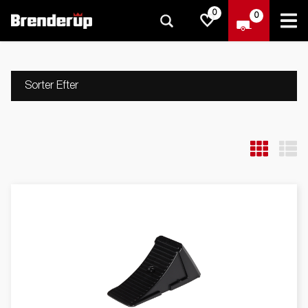
0
0
Sorter Efter