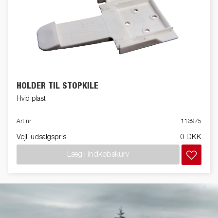
HOLDER TIL STOPKILE
Hvid plast
Art nr
113975
Vejl. udsalgspris
0 DKK
Læg i indkøbskurv