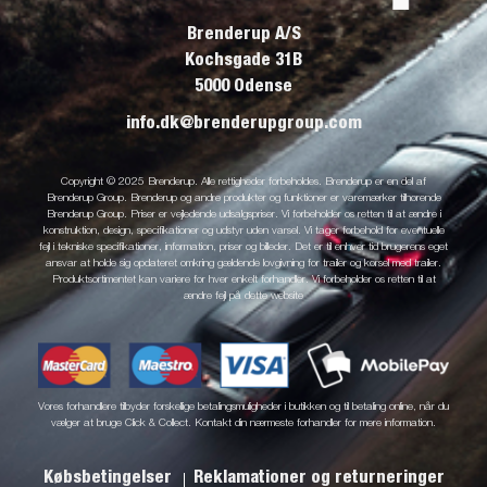
Brenderup A/S
Kochsgade 31B
5000 Odense
info.dk@brenderupgroup.com
Copyright © 2025 Brenderup. Alle rettigheder forbeholdes. Brenderup er en del af
Brenderup Group. Brenderup og andre produkter og funktioner er varemærker tilhørende
Brenderup Group. Priser er vejledende udsalgspriser. Vi forbeholder os retten til at ændre i
konstruktion, design, specifikationer og udstyr uden varsel. Vi tager forbehold for eventuelle
fejl i tekniske specifikationer, information, priser og billeder. Det er til enhver tid brugerens eget
ansvar at holde sig opdateret omkring gældende lovgivning for trailer og kørsel med trailer.
Produktsortimentet kan variere for hver enkelt forhandler. Vi forbeholder os retten til at
ændre fejl på dette website
Vores forhandlere tilbyder forskellige betalingsmuligheder i butikken og til betaling online, når du
vælger at bruge Click & Collect. Kontakt din nærmeste forhandler for mere information.
Købsbetingelser
Reklamationer og returneringer