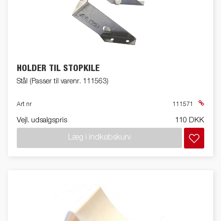
HOLDER TIL STOPKILE
Stål (Passer til varenr. 111563)
Art nr
111571
Vejl. udsalgspris
110 DKK
Læg i indkøbskurv