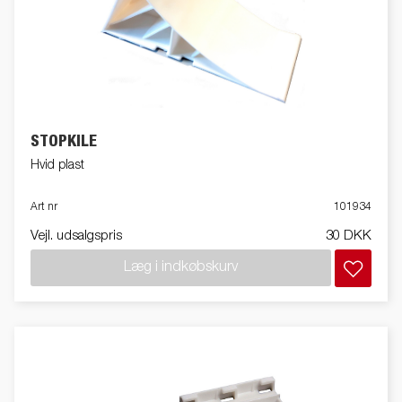
STOPKILE
Hvid plast
Art nr
101934
Vejl. udsalgspris
30 DKK
Læg i indkøbskurv