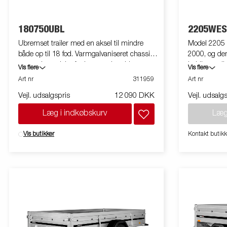
180750UBL
2205WES
Ubremset trailer med en aksel til mindre
Model 2205 e
både op til 18 fod. Varmgalvaniseret chassis
2000, og den 
og vandtætte lejer for længere levetid og
holdbar trai
Vis flere
Vis flere
maksimal beskyttelse mod rust. Kablerne
Trailerens si
Art nr
311959
Art nr
ligger beskyttet i trailerens chassis. Lystavlen
rumindhold. 
Vejl. udsalgspris
12 090 DKK
Vejl. udsalg
sikrer let og hurtig søsætning af din båd, og
hvilket giver
lystavlen kan opbevares i bilens bagagerum
Indvendige su
Læg i indkøbskurv
Læg
under sejlturen. Traileren på billedet kan være
af lasten. So
vist med ekstraudstyr.
bredt tilbehø
Vis butikker
Kontakt butikk
Traileren ka