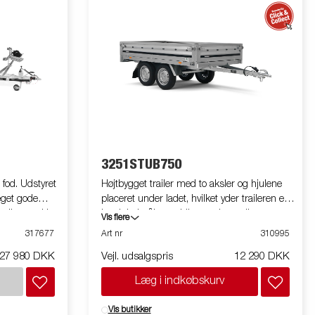
3251STUB750
8 fod. Udstyret
Højtbygget trailer med to aksler og hjulene
get gode
placeret under ladet, hvilket yder traileren et
ruller med lav
bredt ladmål samtidigt med at trailerens
Vis flere
ipbar bagvugge
totalbredde holdes på et minimum. Trailerem
317677
Art nr
310995
r af høj
har nedfældelig front- og bagsmæk som
27 980 DKK
Vejl. udsalgspris
12 290 DKK
n båd.
standard. Tilbehør er tilgængeligt. Vi gør
g levetid.
opmærksom på, at billederne er illustrative,
Læg i indkøbskurv
i bådtrailerens
og trailerne kan derfor være vist med
længer
ekstraudstyr.
Vis butikker