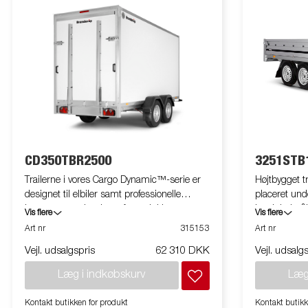
CD350TBR2500
3251STB
Trailerne i vores Cargo Dynamic™-serie er
Højtbygget t
designet til elbiler samt professionelle
placeret unde
brugere, som har brug for en lukket
bredt ladmål
Vis flere
Vis flere
letvægtstrailer til beskyttelse af lasten. De
totalbredde 
Art nr
315153
Art nr
enkelte modeller yder dig en høj
har nedfæld
Vejl. udsalgspris
62 310 DKK
Vejl. udsalg
lastekapacitet, og grundet trailernes design
standard. Til
har du mulighed for at profilere alle sider
opmærksom på,
Læg i indkøbskurv
Læg
med netop dit reklamebudskab. Bygget af et
og trailerne
moderne vandafvisende, slagfast, letvægts-
ekstraudstyr
Kontakt butikken for produkt
Kontakt butikk