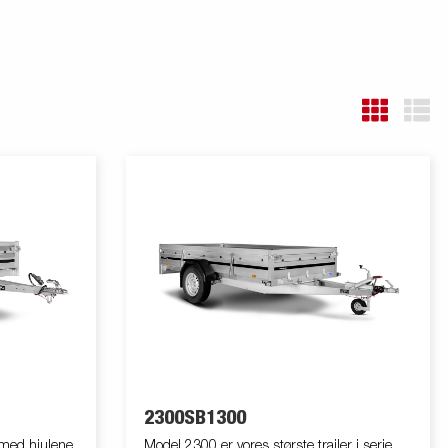
2300SB1300
r med hjulene
Model 2300 er vores største trailer i serie