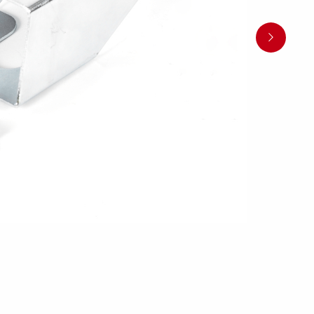
Søsæt båden
Jetski LED
ndsport
Læs din trailer korrekt
Korrekt kugletryk
Sikring af båden
tyrskit
Tip
Værktøjskasser
Spil