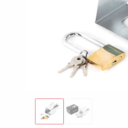
friends
Lukket trailer
Trailer med tip
Va
Påløbsbremser
Bundplader
Uds
Hjul / Fælge /
Skærme