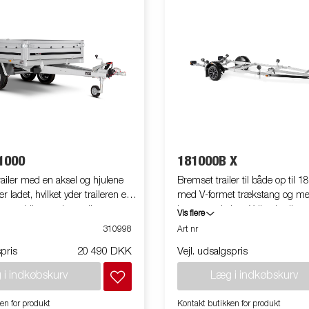
1000
181000B X
railer med en aksel og hjulene
Bremset trailer til både op til 1
r ladet, hvilket yder traileren et
med V-formet trækstang og me
 samtidigt med at trailerens
køreegenskaber. X-line kvalitets
Vis flere
holdes på et minimum. Trailerem
påvirkning af bådens skrog. V
310998
Art nr
elig front- og bagsmæk som
og justerbare dobbelte siderulle
spris
20 490 DKK
Vejl. udsalgspris
behør er tilgængeligt. Vi gør
kvalitet for nem tilpasning til di
 at billederne er illustrative,
Varmgalvaniseret chassis for lan
 i indkøbskurv
Læg i indkøbskurv
 kan derfor være vist med
Elektriciteten er fuldt beskyttet 
.
chassis. Vandtætte hjullejer for
en for produkt
Kontakt butikken for produkt