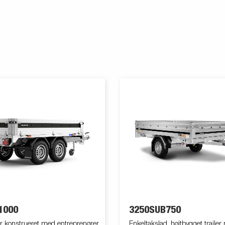
1000
3250SUB750
r konstrueret med entreprenører
Enkeltakslad, højtbygget traile