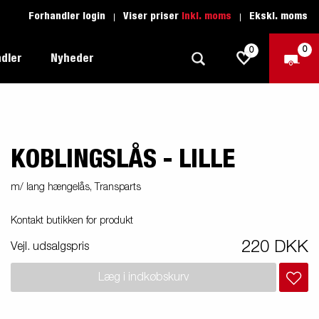
Forhandler login
Viser priser
Inkl. moms
Ekskl. moms
0
0
dler
Nyheder
KOBLINGSLÅS - LILLE
Produktguide - Fritid
Køreskole
1205 Limited Edition
Produktguide - Båd
Reservedele
eder
ye
m/ lang hængelås, Transparts
Produktguide - Autotransport
Kontakt butikken for produkt
il
ger
Produktguide - Erhverv
220 DKK
el
Vejl. udsalgspris
Produktguide - Vandsport
r:
Læg i indkøbskurv
Produktguide - Entreprenør
n