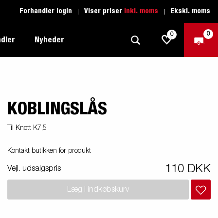
Forhandler login
Viser priser
Inkl. moms
Ekskl. moms
0
0
dler
Nyheder
KOBLINGSLÅS
Produktguide - Fritid
Køreskole
1205 Limited Edition
Produktguide - Båd
Reservedele
eder
ye
Til Knott K7,5
Produktguide - Autotransport
Kontakt butikken for produkt
il
ger
Produktguide - Erhverv
110 DKK
el
Vejl. udsalgspris
Produktguide - Vandsport
r:
Læg i indkøbskurv
Produktguide - Entreprenør
n