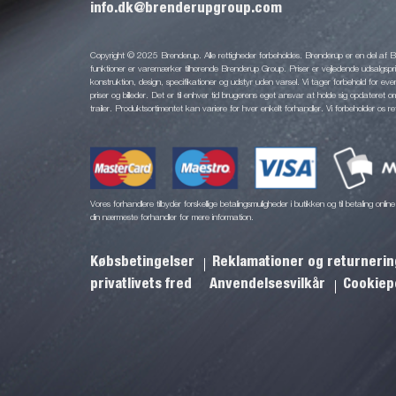
info.dk@brenderupgroup.com
Copyright © 2025 Brenderup. Alle rettigheder forbeholdes. Brenderup er en del af
funktioner er varemærker tilhørende Brenderup Group. Priser er vejledende udsalgsprise
konstruktion, design, specifikationer og udstyr uden varsel. Vi tager forbehold for eventu
priser og billeder. Det er til enhver tid brugerens eget ansvar at holde sig opdateret o
trailer. Produktsortimentet kan variere for hver enkelt forhandler. Vi forbeholder os re
Vores forhandlere tilbyder forskellige betalingsmuligheder i butikken og til betaling onl
din nærmeste forhandler for mere information.
Købsbetingelser
Reklamationer og returneri
privatlivets fred
Anvendelsesvilkår
Cookiepo