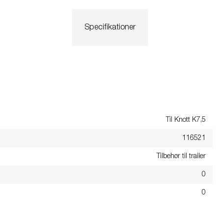
Specifikationer
Til Knott K7,5
116521
Tilbehør til trailer
0
0