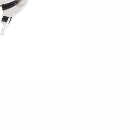
Søsæt båden
Jetski LED
ndsport
Læs din trailer korrekt
Korrekt kugletryk
Sikring af båden
tyrskit
Tip
Værktøjskasser
Spil