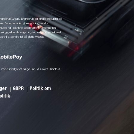
 Brenderup Group. Brenderup og andre produkter og
r. Vi forbeholder os retten til at ændre i
elle fejl i tekniske specifikationer, information,
mkring gældende lovgivning for trailer og kørsel med
tten til at ændre fejl på dette website
ine, når du vælger at bruge Click & Collect. Kontakt
nger
GDPR
Politik om
litik