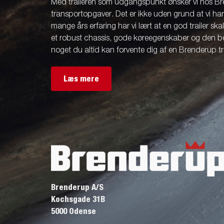
Med traileren som udgangspunkt ønsker vi hos Br
transportopgaver. Det er ikke uden grund at vi ha
mange års erfaring har vi lært at en god trailer ska
et robust chassis, gode køreegenskaber og den be
noget du altid kan forvente dig af en Brenderup tra
Læs mere
Brenderup A/S
Kochsgade 31B
5000 Odense