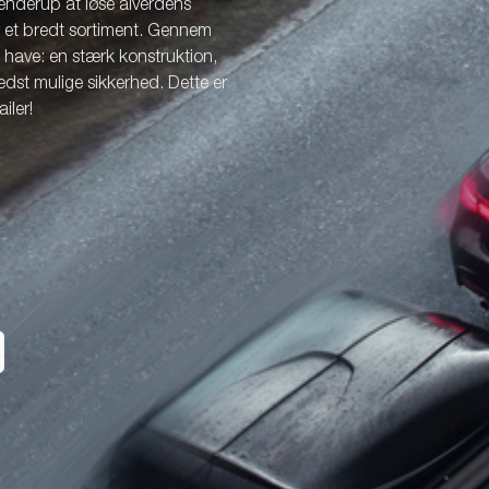
enderup at løse alverdens
r et bredt sortiment. Gennem
l have: en stærk konstruktion,
dst mulige sikkerhed. Dette er
iler!