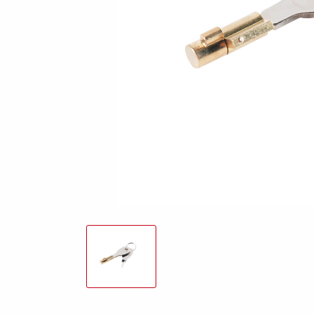
friends
Lukket trailer
Trailer med tip
Va
Påløbsbremser
Bundplader
Uds
Hjul / Fælge /
Skærme