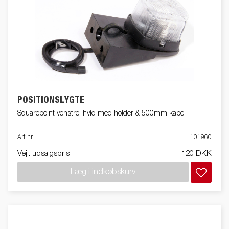
POSITIONSLYGTE
Squarepoint venstre, hvid med holder & 500mm kabel
Art nr
101960
Vejl. udsalgspris
120 DKK
Læg i indkøbskurv