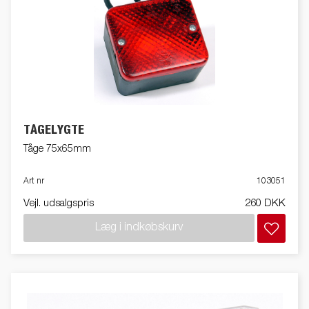
TÅGELYGTE
Tåge 75x65mm
Art nr
103051
Vejl. udsalgspris
260 DKK
Læg i indkøbskurv