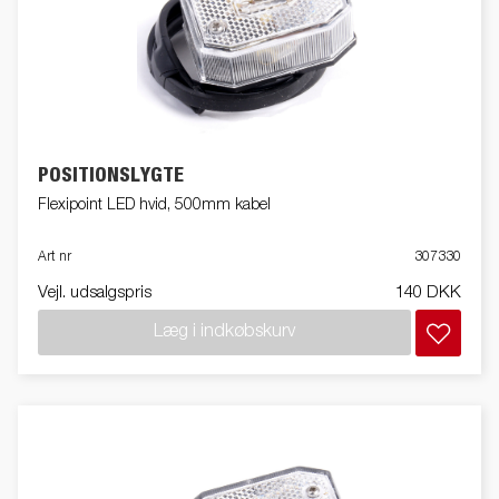
POSITIONSLYGTE
Flexipoint LED hvid, 500mm kabel
Art nr
307330
Vejl. udsalgspris
140 DKK
Læg i indkøbskurv