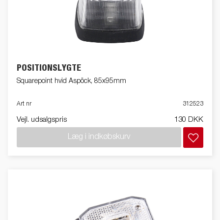
POSITIONSLYGTE
Squarepoint hvid Aspöck, 85x95mm
Art nr
312523
Vejl. udsalgspris
130 DKK
Læg i indkøbskurv