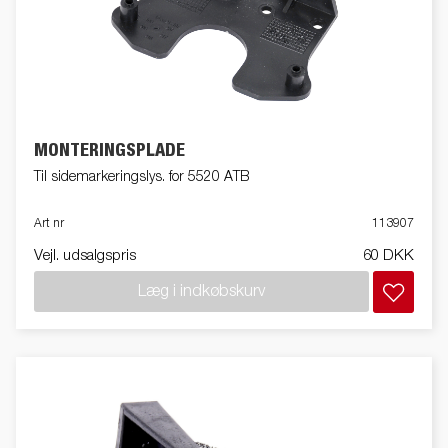
MONTERINGSPLADE
Til sidemarkeringslys. for 5520 ATB
Art nr
113907
Vejl. udsalgspris
60 DKK
Læg i indkøbskurv