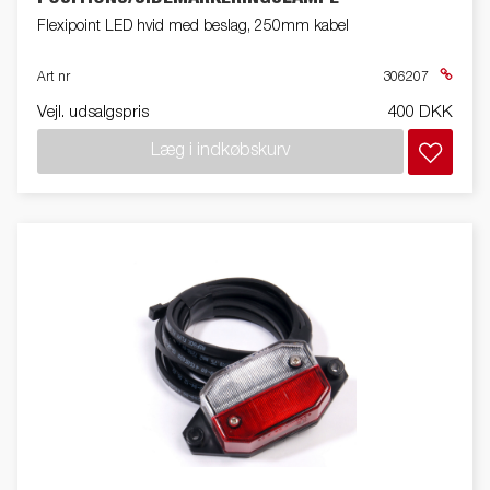
Flexipoint LED hvid med beslag, 250mm kabel
Art nr
306207
Vejl. udsalgspris
400 DKK
Læg i indkøbskurv