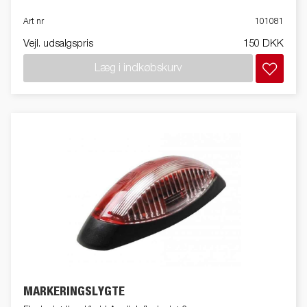
Art nr
101081
Vejl. udsalgspris
150 DKK
Læg i indkøbskurv
MARKERINGSLYGTE