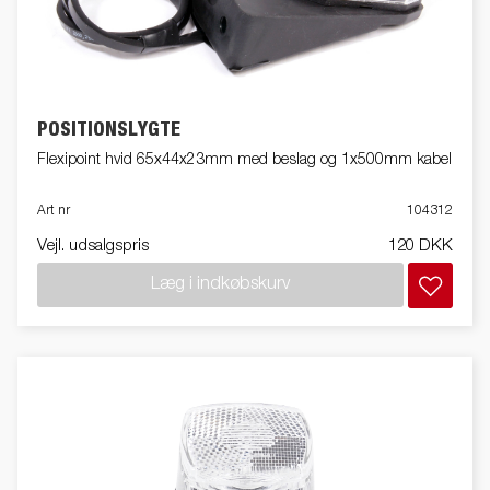
POSITIONSLYGTE
Flexipoint hvid 65x44x23mm med beslag og 1x500mm kabel
Art nr
104312
Vejl. udsalgspris
120 DKK
Læg i indkøbskurv