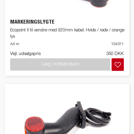
MARKERINGSLYGTE
Ecopoint II til venstre med 920mm kabel. Hvide / røde / orange
lys
Art nr
104311
Vejl. udsalgspris
350 DKK
Læg i indkøbskurv