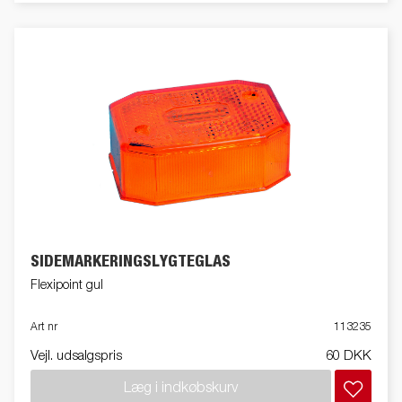
SIDEMARKERINGSLYGTEGLAS
Flexipoint gul
Art nr
113235
Vejl. udsalgspris
60 DKK
Læg i indkøbskurv