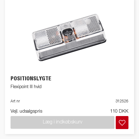
POSITIONSLYGTE
Flexipoint III hvid
Art nr
312526
Vejl. udsalgspris
110 DKK
Læg i indkøbskurv