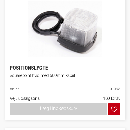
POSITIONSLYGTE
Squarepoint hvid med 500mm kabel
Art nr
101962
Vejl. udsalgspris
160 DKK
Læg i indkøbskurv