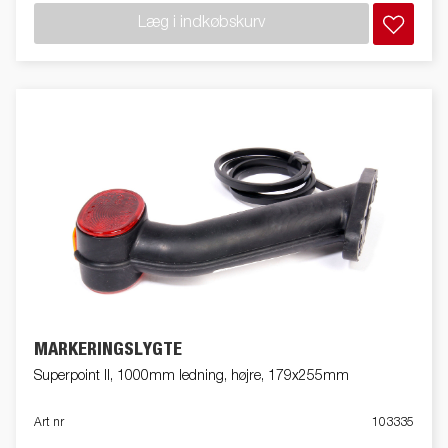
Læg i indkøbskurv
MARKERINGSLYGTE
Superpoint II, 1000mm ledning, højre, 179x255mm
Art nr
103335