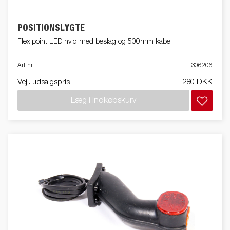
POSITIONSLYGTE
Flexipoint LED hvid med beslag og 500mm kabel
Art nr
306206
Vejl. udsalgspris
280 DKK
Læg i indkøbskurv