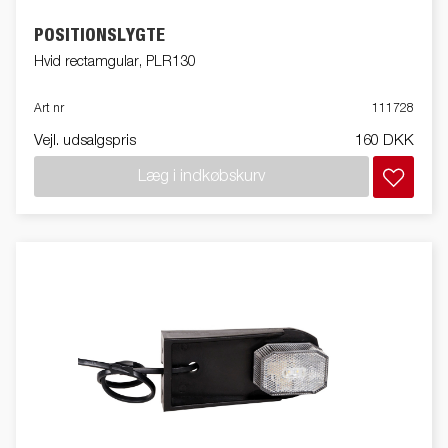
POSITIONSLYGTE
Hvid rectamgular, PLR130
Art nr
111728
Vejl. udsalgspris
160 DKK
Læg i indkøbskurv