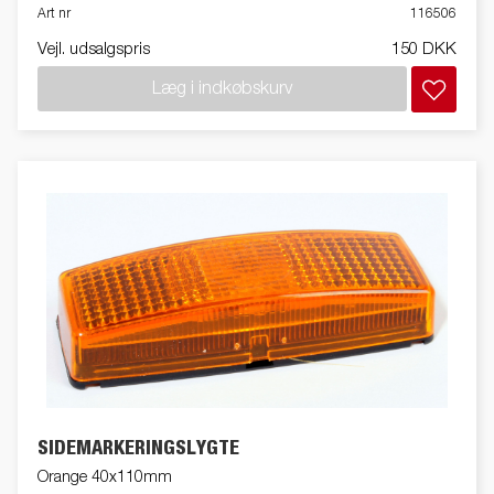
Art nr
116506
Vejl. udsalgspris
150 DKK
Læg i indkøbskurv
SIDEMARKERINGSLYGTE
Orange 40x110mm