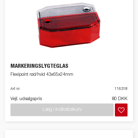
MARKERINGSLYGTEGLAS
Flexipoint rød/hvid 43x65x24mm
Art nr
116318
Vejl. udsalgspris
80 DKK
Læg i indkøbskurv