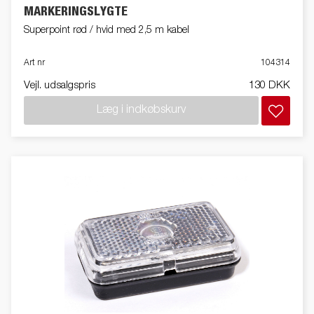
MARKERINGSLYGTE
Superpoint rød / hvid med 2,5 m kabel
Art nr
104314
Vejl. udsalgspris
130 DKK
Læg i indkøbskurv