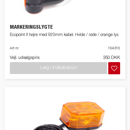
MARKERINGSLYGTE
Ecopoint II højre med 920mm kabel. Hvide / røde / orange lys
Art nr
104310
Vejl. udsalgspris
350 DKK
Læg i indkøbskurv