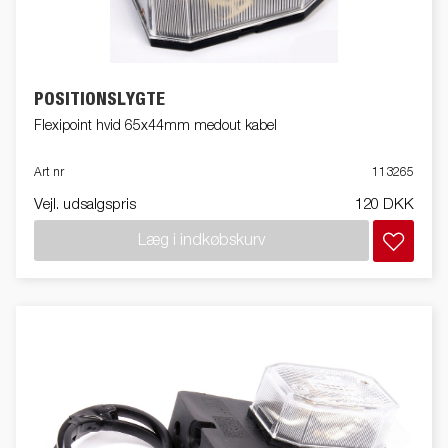
POSITIONSLYGTE
Flexipoint hvid 65x44mm medout kabel
Art nr
113265
Vejl. udsalgspris
120 DKK
Læg i indkøbskurv