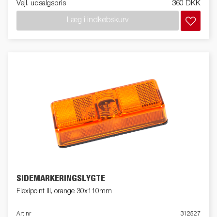
Vejl. udsalgspris
360 DKK
Læg i indkøbskurv
SIDEMARKERINGSLYGTE
Flexipoint III, orange 30x110mm
Art nr
312527