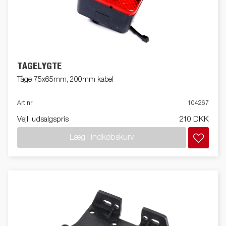
TÅGELYGTE
Tåge 75x65mm, 200mm kabel
Art nr
104267
Vejl. udsalgspris
210 DKK
Læg i indkøbskurv