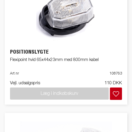
POSITIONSLYGTE
Flexipoint hvid 65x44x23mm med 800mm kabel
Art nr
108763
Vejl. udsalgspris
110 DKK
Læg i indkøbskurv