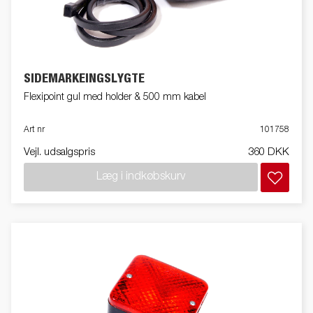
SIDEMARKEINGSLYGTE
Flexipoint gul med holder & 500 mm kabel
Art nr
101758
Vejl. udsalgspris
360 DKK
Læg i indkøbskurv