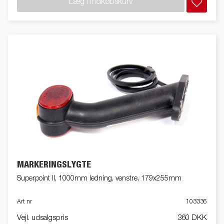
Læg i indkøbskurv
MARKERINGSLYGTE
Superpoint II, 1000mm ledning, venstre, 179x255mm
Art nr
103336
Vejl. udsalgspris
360 DKK