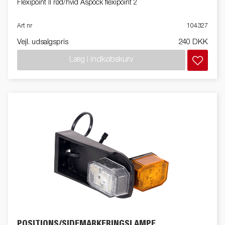
Flexipoint II rød/hvid Aspöck flexipoint 2
Art nr
104327
Vejl. udsalgspris
240 DKK
Læg i indkøbskurv
POSITIONS/SIDEMARKERINGSLAMPE