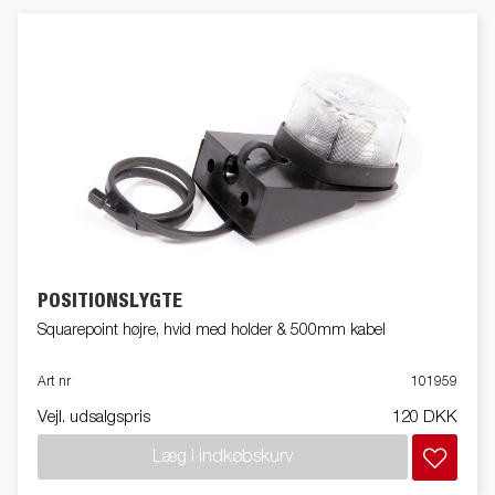
POSITIONSLYGTE
Squarepoint højre, hvid med holder & 500mm kabel
Art nr
101959
Vejl. udsalgspris
120 DKK
Læg i indkøbskurv