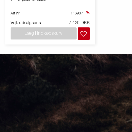
Art nr
116907
Vejl. udsalgspris
7 420 DKK
Læg i indkøbskurv