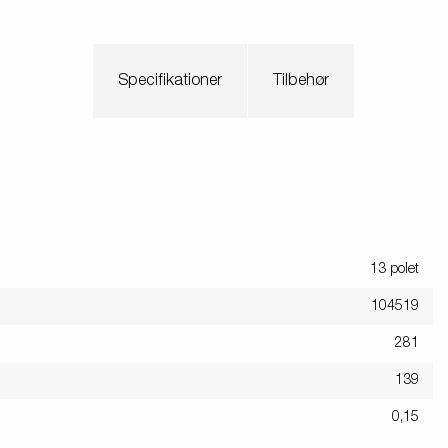
Søsæt båden
Jetski LED
ndsport
Læs din trailer korrekt
Korrekt kugletryk
Specifikationer
Tilbehør
Sikring af båden
tyrskit
Tip
Værktøjskasser
Spil
13 polet
104519
281
139
0,15