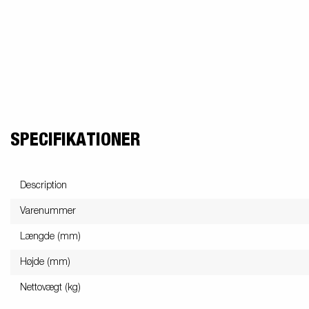
friends
Lukket trailer
Trailer med tip
Va
Påløbsbremser
Bundplader
Uds
SPECIFIKATIONER
Hjul / Fælge /
Skærme
Description
Varenummer
Længde (mm)
Højde (mm)
Nettovægt (kg)