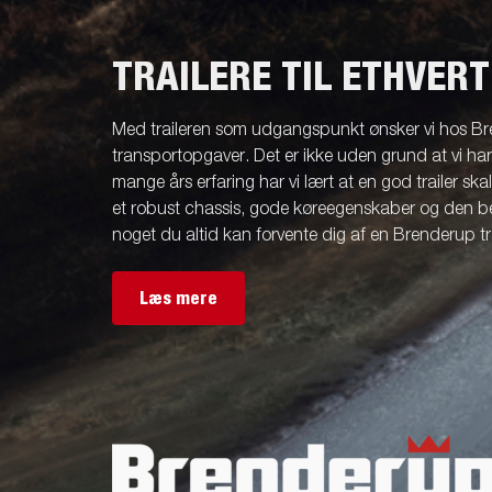
TRAILERE TIL ETHVER
Med traileren som udgangspunkt ønsker vi hos Br
transportopgaver. Det er ikke uden grund at vi ha
mange års erfaring har vi lært at en god trailer ska
et robust chassis, gode køreegenskaber og den be
noget du altid kan forvente dig af en Brenderup tra
Læs mere