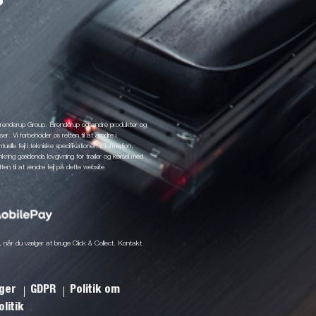
 Brenderup Group. Brenderup og andre produkter og
r. Vi forbeholder os retten til at ændre i
elle fejl i tekniske specifikationer, information,
mkring gældende lovgivning for trailer og kørsel med
tten til at ændre fejl på dette website
ine, når du vælger at bruge Click & Collect. Kontakt
nger
GDPR
Politik om
litik