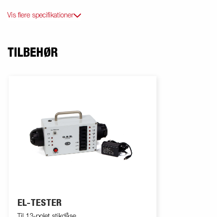
Vis flere specifikationer
TILBEHØR
EL-TESTER
Til 13-polet stikdåse