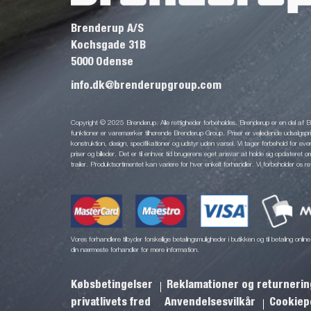
Brenderup A/S
Kochsgade 31B
5000 Odense
info.dk@brenderupgroup.com
Copyright © 2025 Brenderup. Alle rettigheder forbeholdes. Brenderup er en del af
funktioner er varemærker tilhørende Brenderup Group. Priser er vejledende udsalgsprise
konstruktion, design, specifikationer og udstyr uden varsel. Vi tager forbehold for eventu
priser og billeder. Det er til enhver tid brugerens eget ansvar at holde sig opdateret o
trailer. Produktsortimentet kan variere for hver enkelt forhandler. Vi forbeholder os re
Vores forhandlere tilbyder forskellige betalingsmuligheder i butikken og til betaling onl
din nærmeste forhandler for mere information.
Købsbetingelser
Reklamationer og returneri
privatlivets fred
Anvendelsesvilkår
Cookiepo