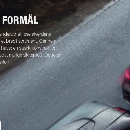
T FORMÅL
enderup at løse alverdens
r et bredt sortiment. Gennem
l have: en stærk konstruktion,
dst mulige sikkerhed. Dette er
iler!