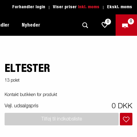
Forhandler login
Viser priser
Inkl. moms
Ekskl. moms
0
0
dler
Nyheder
ELTESTER
Produktguide - Fritid
Køreskole
1205 Limited Edition
Produktguide - Båd
Reservedele
eder
ye
13 polet
Produktguide - Autotransport
Kontakt butikken for produkt
il
ger
Produktguide - Erhverv
0 DKK
el
Vejl. udsalgspris
Produktguide - Vandsport
r:
Tilføj til indkøbsliste
Produktguide - Entreprenør
n