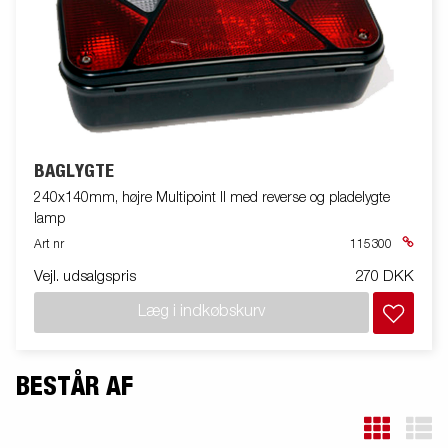
BAGLYGTE
240x140mm, højre Multipoint II med reverse og pladelygte
lamp
Art nr
115300
Vejl. udsalgspris
270 DKK
Læg i indkøbskurv
BESTÅR AF