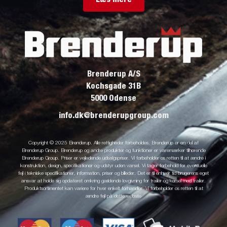
Brenderup A/S
Kochsgade 31B
5000 Odense
info.dk@brenderupgroup.com
Copyright © 2025 Brenderup. Alle rettigheder forbeholdes. Brenderup er en del af
Brenderup Group. Brenderup og andre produkter og funktioner er varemærker tilhørende
Brenderup Group. Priser er vejledende udsalgspriser. Vi forbeholder os retten til at ændre i
konstruktion, design, specifikationer og udstyr uden varsel. Vi tager forbehold for eventuelle
fejl i tekniske specifikationer, information, priser og billeder. Det er til enhver tid brugerens eget
ansvar at holde sig opdateret omkring gældende lovgivning for trailer og kørsel med trailer.
Produktsortimentet kan variere for hver enkelt forhandler. Vi forbeholder os retten til at
ændre fejl på dette website