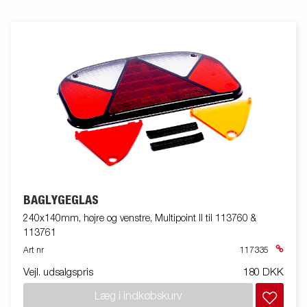
BAGLYGEGLAS
240x140mm, højre og venstre, Multipoint II til 113760 &
113761
Art nr
117335
Vejl. udsalgspris
180 DKK
Læg i indkøbskurv