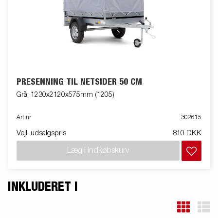
PRESENNING TIL NETSIDER 50 CM
Grå, 1230x2120x575mm (1205)
Art nr
302615
Vejl. udsalgspris
810 DKK
Læg i indkøbskurv
INKLUDERET I