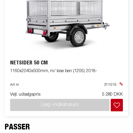
NETSIDER 50 CM
1160x2040x500mm, m/ løse ben (1205) 2018-
Art nr
311519
Vejl. udsalgspris
5 280 DKK
Læg i indkøbskurv
PASSER