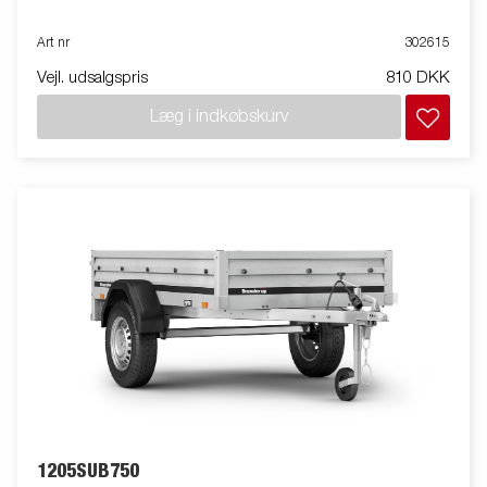
Art nr
302615
Vejl. udsalgspris
810 DKK
Læg i indkøbskurv
1205SUB750