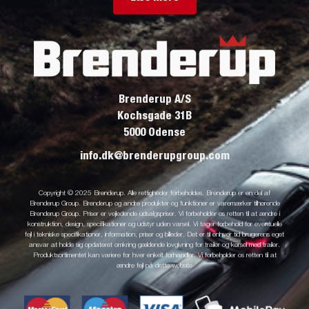
Brenderup A/S
Kochsgade 31B
5000 Odense
info.dk@brenderupgroup.com
Copyright © 2025 Brenderup. Alle rettigheder forbeholdes. Brenderup er en del af
Brenderup Group. Brenderup og andre produkter og funktioner er varemærker tilhørende
Brenderup Group. Priser er vejledende udsalgspriser. Vi forbeholder os retten til at ændre i
konstruktion, design, specifikationer og udstyr uden varsel. Vi tager forbehold for eventuelle
fejl i tekniske specifikationer, information, priser og billeder. Det er til enhver tid brugerens eget
ansvar at holde sig opdateret omkring gældende lovgivning for trailer og kørsel med trailer.
Produktsortimentet kan variere for hver enkelt forhandler. Vi forbeholder os retten til at
ændre fejl på dette website