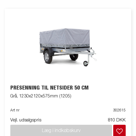
PRESENNING TIL NETSIDER 50 CM
Grå, 1230x2120x575mm (1205)
Art nr
302615
Vejl. udsalgspris
810 DKK
Læg i indkøbskurv