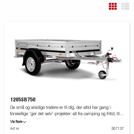
1205SB750
De små og alsidige trailere er til dig, der altid har gang i
forskellige ”gør det selv”-projekter: alt fra camping og fritid, til
kørsel af haveaffald og anden last. Alle trailere er udstyret med
Vis flere
en V-formet trækstang, der hjælper dig til at køre sikkert til din
Art nr
307137
destination. Du kan nemt opbevare trailerne i lodret position for