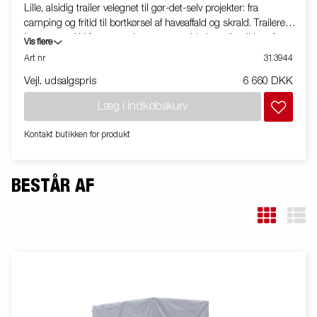
Lille, alsidig trailer velegnet til gør-det-selv projekter: fra
camping og fritid til bortkørsel af haveaffald og skrald. Traileren
leveres med V-formet trækvange, som hjælper dig sikkert frem
Vis flere
til din destination. Traileren kan let opbevares i lodret position for
Art nr
313944
at spare plads. Stort tilbehørsprogram findes til denne trailer.
Vejl. udsalgspris
6 660 DKK
Læg i indkøbskurv
Kontakt butikken for produkt
BESTÅR AF