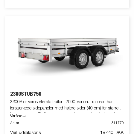
2300STUB750
2300S er vores største trailer i 2000-serien. Traileren har
forstærkede sidepaneler med højere sider (40 cm) for større
læssevolumen. Traileren er nem at læsse og har foldbare for- og
Vis flere
bagpaneler til læsning af længere gods. Alle versioner er
Art nr
311779
udstyret med indvendige surringsøjer for sikker fastgørelse af
Vejl. udsalgspris
18 440 DKK
gods.