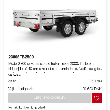
2300STB2500
Model 2300 er vores største trailer i serie 2000. Trailerens
sidehøjde på 40 cm sikrer et stort rumindhold. Nedfældelig for-
og bagsmæk gør det enkelt at transportere længere emner.
Vis flere
Indvendige surringsøjer for nem fastsurring af lasten. Som altid
Art nr
311783
tilbyder Brenderup et bredt tilbehørsprogram til vores trailere.
Vejl. udsalgspris
29 620 DKK
Traileren på billedet kan være vist med ekstraudstyr.
Læg i indkøbskurv
Kontakt butikken for produkt