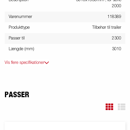
Description
3010x1530mm , for serie
2000
Varenummer
118389
Produkttype
Tilbehør til trailer
Passer til
2300
Længde (mm)
3010
Vis flere specifikationer
PASSER