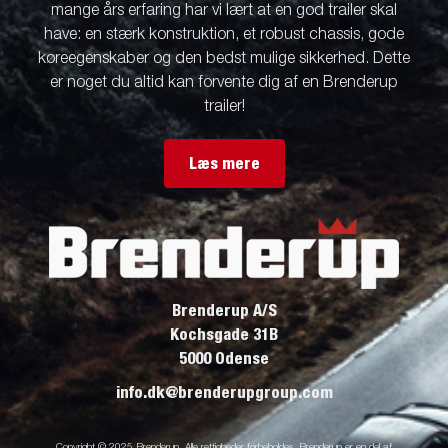
mange års erfaring har vi lært at en god trailer skal
have: en stærk konstruktion, et robust chassis, gode
køreegenskaber og den bedst mulige sikkerhed. Dette
er noget du altid kan forvente dig af en Brenderup
trailer!
Læs mere
Brenderup A/S
Kochsgade 31B
5000 Odense
info.dk@brenderupgroup.com
Copyright © 2025 Brenderup. Alle rettigheder forbeholdes. Brenderup er en del af