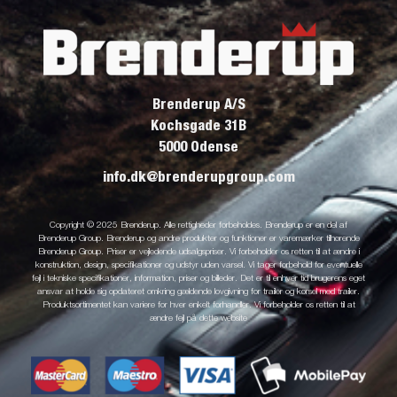
Brenderup A/S
Kochsgade 31B
5000 Odense
info.dk@brenderupgroup.com
Copyright © 2025 Brenderup. Alle rettigheder forbeholdes. Brenderup er en del af
Brenderup Group. Brenderup og andre produkter og funktioner er varemærker tilhørende
Brenderup Group. Priser er vejledende udsalgspriser. Vi forbeholder os retten til at ændre i
konstruktion, design, specifikationer og udstyr uden varsel. Vi tager forbehold for eventuelle
fejl i tekniske specifikationer, information, priser og billeder. Det er til enhver tid brugerens eget
ansvar at holde sig opdateret omkring gældende lovgivning for trailer og kørsel med trailer.
Produktsortimentet kan variere for hver enkelt forhandler. Vi forbeholder os retten til at
ændre fejl på dette website