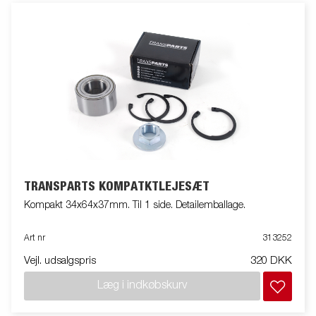
TRANSPARTS KOMPATKTLEJESÆT
Kompakt 34x64x37mm. Til 1 side. Detailemballage.
Art nr
313252
Vejl. udsalgspris
320 DKK
Læg i indkøbskurv