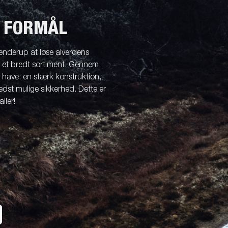
Søsæt båden
Jetski LED
ndsport
Læs din trailer korrekt
T FORMÅL
Korrekt kugletryk
Sikring af båden
enderup at løse alverdens
tyrskit
Tip
Værktøjskasser
Spil
r et bredt sortiment. Gennem
l have: en stærk konstruktion,
dst mulige sikkerhed. Dette er
iler!