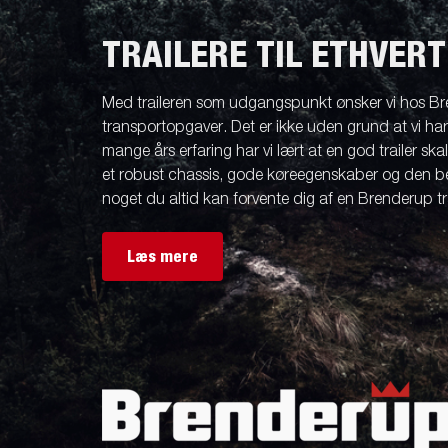
friends
Lukket trailer
Trailer med tip
Va
TRAILERE TIL ETHVER
Med traileren som udgangspunkt ønsker vi hos Br
Påløbsbremser
Bundplader
Uds
transportopgaver. Det er ikke uden grund at vi ha
mange års erfaring har vi lært at en god trailer ska
et robust chassis, gode køreegenskaber og den be
noget du altid kan forvente dig af en Brenderup tra
Hjul / Fælge /
Skærme
Læs mere