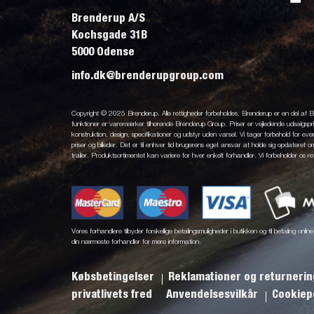
Brenderup A/S
Kochsgade 31B
5000 Odense
info.dk@brenderupgroup.com
Copyright © 2025 Brenderup. Alle rettigheder forbeholdes. Brenderup er en del af
funktioner er varemærker tilhørende Brenderup Group. Priser er vejledende udsalgsprise
konstruktion, design, specifikationer og udstyr uden varsel. Vi tager forbehold for eventu
priser og billeder. Det er til enhver tid brugerens eget ansvar at holde sig opdateret o
trailer. Produktsortimentet kan variere for hver enkelt forhandler. Vi forbeholder os re
Vores forhandlere tilbyder forskellige betalingsmuligheder i butikken og til betaling onl
din nærmeste forhandler for mere information.
Købsbetingelser
Reklamationer og returneri
privatlivets fred
Anvendelsesvilkår
Cookiepo