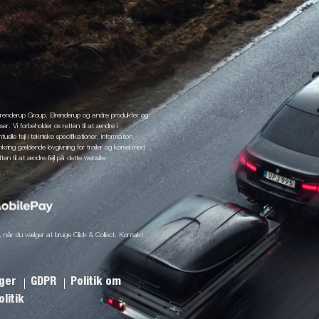
 Brenderup Group. Brenderup og andre produkter og
r. Vi forbeholder os retten til at ændre i
elle fejl i tekniske specifikationer, information,
mkring gældende lovgivning for trailer og kørsel med
tten til at ændre fejl på dette website
ine, når du vælger at bruge Click & Collect. Kontakt
nger
GDPR
Politik om
litik