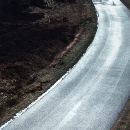
Produktguide - Elbil
Premium og X-line bådtrailere
Reservedele
Køreskole