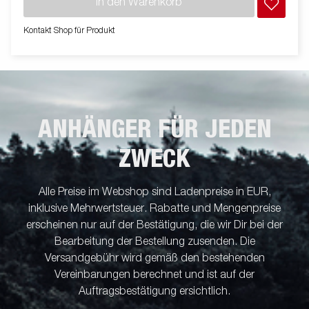
In den Warenkorb
genutzt werden kann. Gebaut aus einem modernen, leichten,
stoßfesten, wasserdichten und nicht organischen
Kontakt Shop für Produkt
Wabenmaterial. Der CargoDynamic™ ist in einer Vielzahl, von
Größen mit Türen oder Rampen erhältlich und ist somit ein
äußerst flexibler Anhänger. Das automatische Stützrad
vereinfacht die Nutzung des Anhängers zudem. Die Bilder
dienen nur zur Veranschaulichung und können optionales
Zubehör zeigen.
ANHÄNGER FÜR JEDEN
ZWECK
Alle Preise im Webshop sind Ladenpreise in EUR,
inklusive Mehrwertsteuer. Rabatte und Mengenpreise
erscheinen nur auf der Bestätigung, die wir Dir bei der
Bearbeitung der Bestellung zusenden. Die
Versandgebühr wird gemäß den bestehenden
Vereinbarungen berechnet und ist auf der
Auftragsbestätigung ersichtlich.