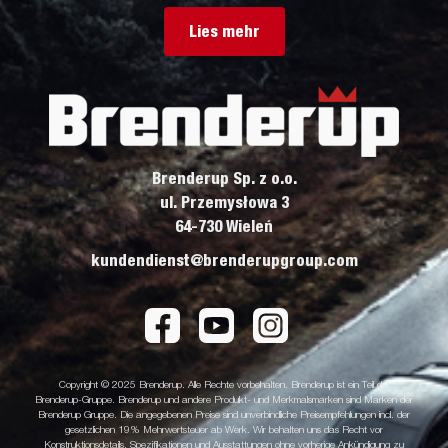
Lies mehr
Brenderup Sp. z o.o.
ul. Przemysłowa 3
64-730 Wieleń
kundendienst@brenderupgroup.com
Copyright © 2025 Brenderup. Alle Rechte vorbehalten. Brenderup ist ein Teil der
Brenderup-Gruppe. Brenderup und andere Produkt- und Merkmalsmarken sind Marken der
Brenderup Gruppe. Die angegebenen Preise sind unverbindliche Preisempfehlungen incl. der
gesetzlichen 19% Mehrwertsteuer ab Werk. Wir behalten uns das Recht vor
Konstruktionsdetails, Spezifikationen und Ausstattungen ohne vorherige Ankündigung zu