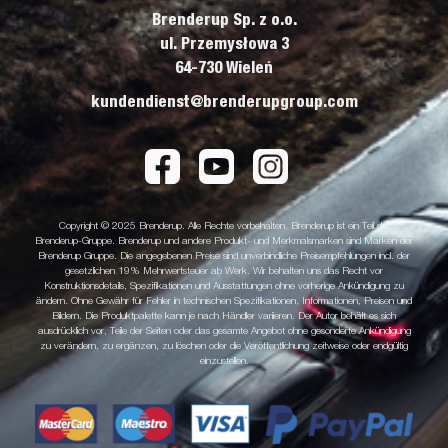
Brenderup Sp. z o.o.
ul. Przemysłowa 3
64-730 Wieleń
kundendienst@brenderupgroup.com
Copyright © 2025 Brenderup. Alle Rechte vorbehalten. Brenderup ist ein Teil der
Brenderup-Gruppe. Brenderup und andere Produkt- und Merkmalsmarken sind Marken der
Brenderup Gruppe. Die angegebenen Preise sind unverbindliche Preisempfehlungen incl. der
gesetzlichen 19% Mehrwertsteuer ab Werk. Wir behalten uns das Recht vor
Konstruktionsdetails, Spezifikationen und Ausstattungen ohne vorherige Ankündigung zu
ändern. Ohne Gewähr für Fehler in technischen Spezifikationen, Informationen, Preisen und
Bildern. Die Produktpalette kann je nach Händler variieren. Der Autor behält es sich
ausdrücklich vor, Teile der Seiten oder das gesamte Angebot ohne gesonderte Ankündigung
zu verändern, zu ergänzen, zu löschen oder die Veröffentlichung zeitweise oder endgültig
einzustellen.