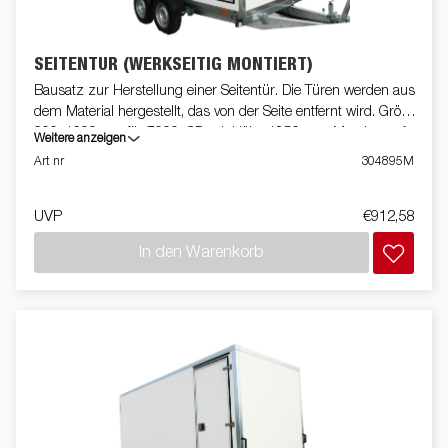
SEITENTÜR (WERKSEITIG MONTIERT)
Bausatz zur Herstellung einer Seitentür. Die Türen werden aus
dem Material hergestellt, das von der Seite entfernt wird. Größe
600x1600mm für 7000, CD mit Höhe 1850mm. Montiert auf
Weitere anzeigen
Anhänger
Art nr
304895M
UVP
€912,58
In den Warenkorb