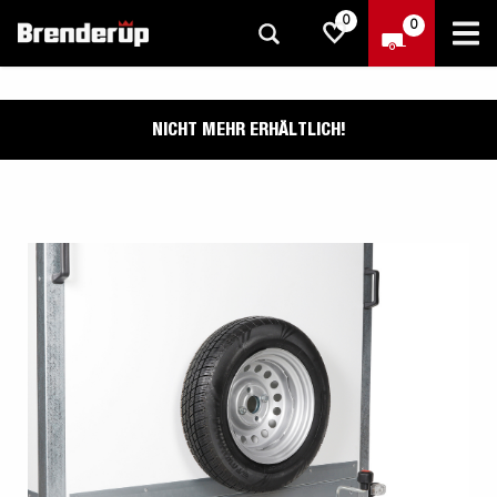
0
0
NICHT MEHR ERHÄLTLICH!