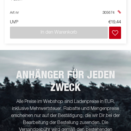
Art nr
305674
UVP
€19,44
In den Warenkorb
ANHÄNGER FÜR JEDEN
ZWECK
Alle Preise im Webshop sind Ladenpreise in EUR,
inklusive Mehrwertsteuer. Rabatte und Mengenpreise
erscheinen nur auf der Bestätigung, die wir Dir bei der
Bearbeitung der Bestellung zusenden. Die
Versandgebühr wird gemäß den bestehenden