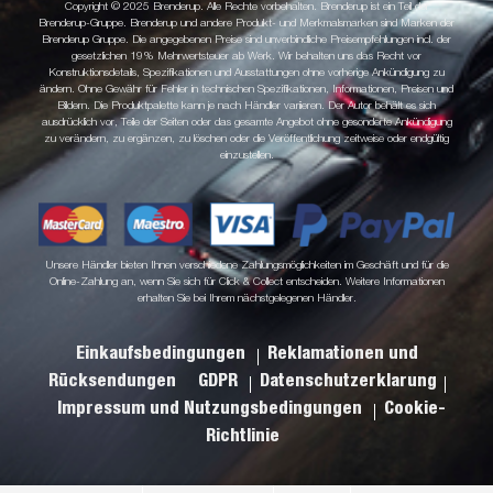
Copyright © 2025 Brenderup. Alle Rechte vorbehalten. Brenderup ist ein Teil der
Brenderup-Gruppe. Brenderup und andere Produkt- und Merkmalsmarken sind Marken der
Brenderup Gruppe. Die angegebenen Preise sind unverbindliche Preisempfehlungen incl. der
gesetzlichen 19% Mehrwertsteuer ab Werk. Wir behalten uns das Recht vor
Konstruktionsdetails, Spezifikationen und Ausstattungen ohne vorherige Ankündigung zu
ändern. Ohne Gewähr für Fehler in technischen Spezifikationen, Informationen, Preisen und
Bildern. Die Produktpalette kann je nach Händler variieren. Der Autor behält es sich
ausdrücklich vor, Teile der Seiten oder das gesamte Angebot ohne gesonderte Ankündigung
zu verändern, zu ergänzen, zu löschen oder die Veröffentlichung zeitweise oder endgültig
einzustellen.
Unsere Händler bieten Ihnen verschiedene Zahlungsmöglichkeiten im Geschäft und für die
Online-Zahlung an, wenn Sie sich für Click & Collect entscheiden. Weitere Informationen
erhalten Sie bei Ihrem nächstgelegenen Händler.
Einkaufsbedingungen
Reklamationen und
Rücksendungen
GDPR
Datenschutzerklarung
Impressum und Nutzungsbedingungen
Cookie-
Richtlinie