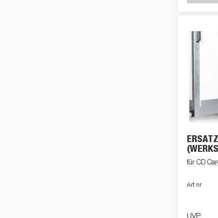
ERSATZ
(WERKS
für CD Car
Art nr
UVP