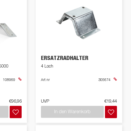
ERSATZRADHALTER
-5000
4 Loch
108969
Art nr
305674
€96,96
UVP
€19,44
In den Warenkorb