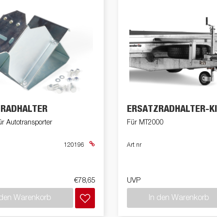
ZRADHALTER
ERSATZRADHALTER-K
ür Autotransporter
Für MT2000
120196
Art nr
€78,65
UVP
 den Warenkorb
In den Warenkorb