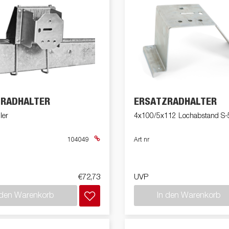
ZRADHALTER
ERSATZRADHALTER
ler
4x100/5x112 Lochabstand S
104049
Art nr
€72,73
UVP
 den Warenkorb
In den Warenkorb