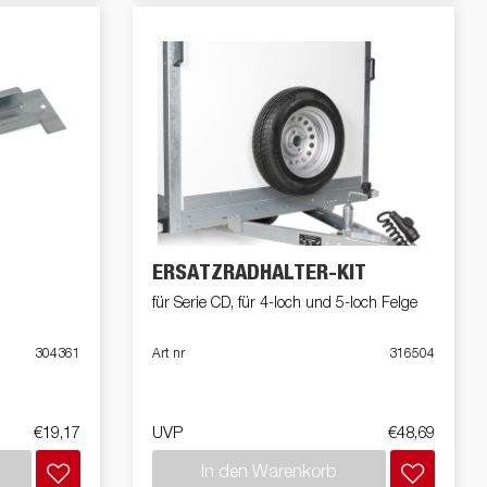
ERSATZRADHALTER-KIT
für Serie CD, für 4-loch und 5-loch Felge
304361
Art nr
316504
€19,17
UVP
€48,69
In den Warenkorb