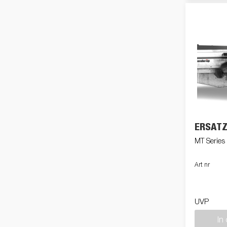
ERSATZ
MT Serie
Art nr
UVP
In