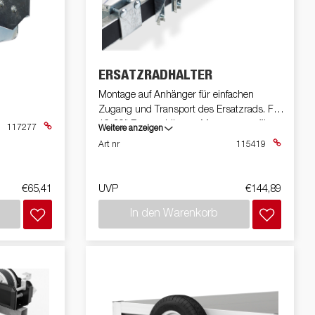
Elektrisiere deine Reise
n
Premium und X-Line
Ersatzteile
ose
ERSATZRADHALTER
Fahrschule
Montage auf Anhänger für einfachen
felgen
Zugang und Transport des Ersatzrads. Für
el
16-30" Bootsanhänger. Montagesatz für
117277
Weitere anzeigen
Deichsel mit U-Bolzen.
Art nr
115419
?
€65,41
UVP
€144,89
In den Warenkorb