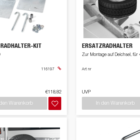
RADHALTER-KIT
ERSATZRADHALTER
0
Zur Montage auf Deichsel, für
116197
Art nr
€118,82
UVP
 den Warenkorb
In den Warenkorb