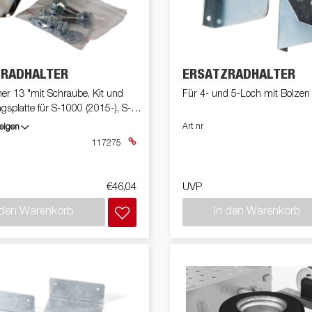
en
Wenden mit einem Anhänger
ützrad
Ladezubehör
Laderampe
Stützbei
Der richtige Reifendruck
Deine Checkliste vor Fahrantritt
Anschlussplan Anhängersteckd
ZRADHALTER
ERSATZRADHALTER
Auf- und Abslippen
er 13 "mit Schraube, Kit und
Für 4- und 5-Loch mit Bolzen
Werkzeug- &
Reifen / Alu
funktion
Anhänger richtig beladen
Winde
gsplatte für S-1000 (2015-), S-
batteriekasten
/ Kotflüg
Richtige Stützlast
Art nr
eigen
117275
Sicherung von Booten
Parken mit Anhänger – Was gilt
€46,04
UVP
 den Warenkorb
In den Warenkorb