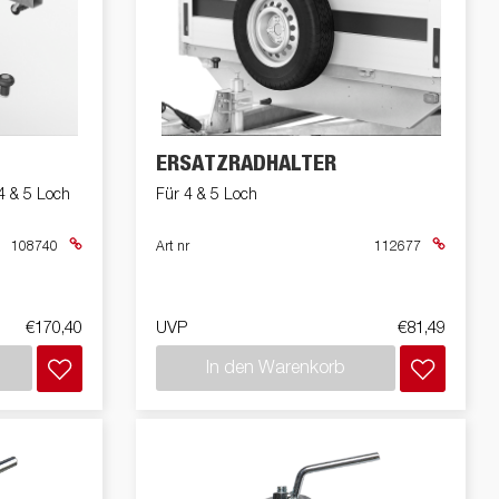
ERSATZRADHALTER
 4 & 5 Loch
Für 4 & 5 Loch
108740
Art nr
112677
€170,40
UVP
€81,49
In den Warenkorb