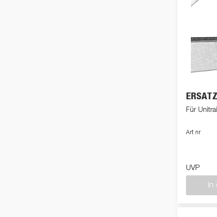
ERSAT
Für Unitrai
Art nr
UVP
In