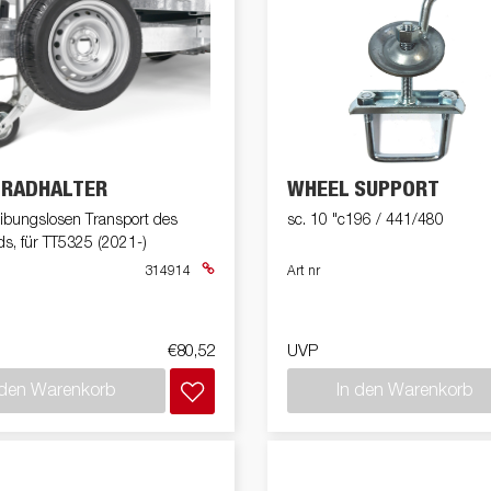
ZRADHALTER
WHEEL SUPPORT
eibungslosen Transport des
sc. 10 "c196 / 441/480
s, für TT5325 (2021-)
314914
Art nr
€80,52
UVP
 den Warenkorb
In den Warenkorb