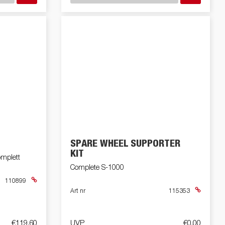
SPARE WHEEL SUPPORTER
KIT
omplett
Complete S-1000
110899
Art nr
115353
€119,60
UVP
€0,00