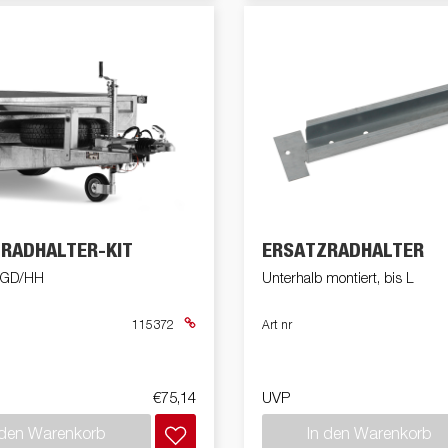
RADHALTER-KIT
ERSATZRADHALTER
s GD/HH
Unterhalb montiert, bis L
115372
Art nr
€75,14
UVP
 den Warenkorb
In den Warenkorb