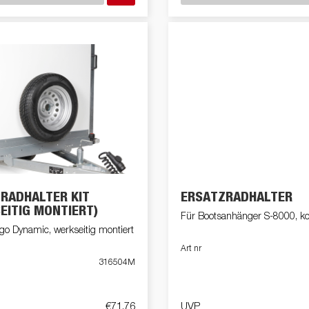
RADHALTER KIT
ERSATZRADHALTER
EITIG MONTIERT)
Für Bootsanhänger S-8000, k
go Dynamic, werkseitig montiert
Art nr
316504M
€71,76
UVP