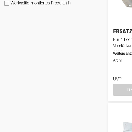
freund
Werkseitig montiertes Produkt
(
1
)
Elektrik &
Kasten &
St
8000
(
1
)
Beleuchtung
Laubgitteraufsatz
ATHB
(
1
)
L
(
1
)
ERSAT
TT5000, BT4310
(
1
)
UNI
(
1
)
Für 4 Löch
Boden
Zubehör-Kit
Kipp
Verstärkun
3000
Weitere anz
Art nr
UVP
In