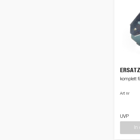
ERSAT
komplett f
Art nr
UVP
In