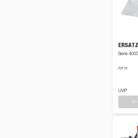
ERSATZ
Serie 400
Art nr
UVP
In