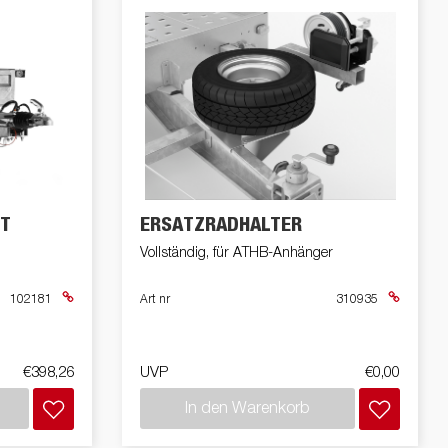
IT
ERSATZRADHALTER
Vollständig, für ATHB-Anhänger
102181
Art nr
310935
€398,26
UVP
€0,00
In den Warenkorb