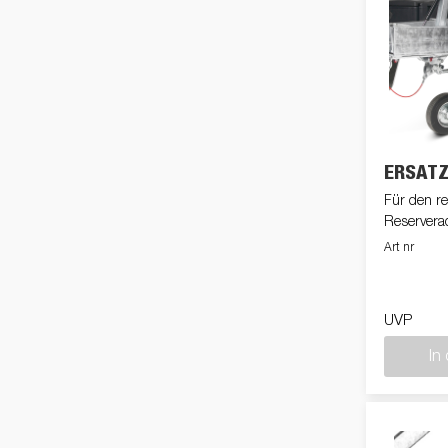
ERSAT
Für den r
Reserverad
Art nr
UVP
In