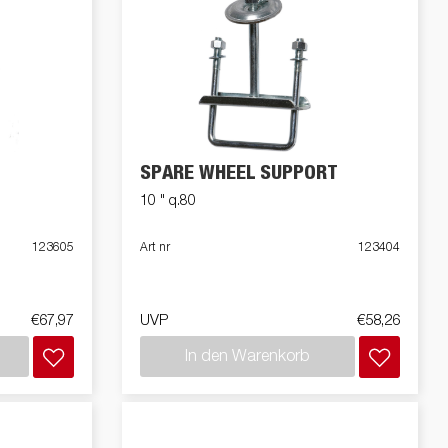
SPARE WHEEL SUPPORT
10 " q.80
123605
Art nr
123404
€67,97
UVP
€58,26
In den Warenkorb