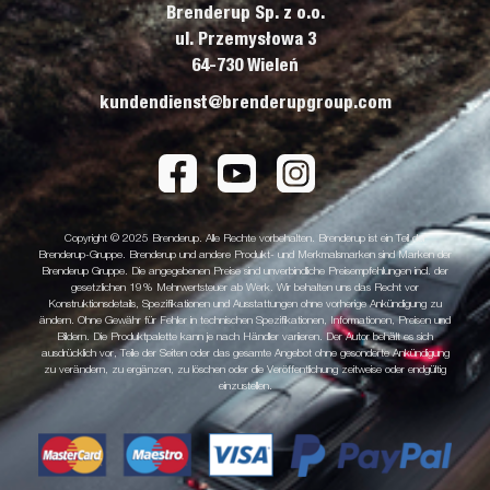
Brenderup Sp. z o.o.
ul. Przemysłowa 3
64-730 Wieleń
kundendienst@brenderupgroup.com
Copyright © 2025 Brenderup. Alle Rechte vorbehalten. Brenderup ist ein Teil der
Brenderup-Gruppe. Brenderup und andere Produkt- und Merkmalsmarken sind Marken der
Brenderup Gruppe. Die angegebenen Preise sind unverbindliche Preisempfehlungen incl. der
gesetzlichen 19% Mehrwertsteuer ab Werk. Wir behalten uns das Recht vor
Konstruktionsdetails, Spezifikationen und Ausstattungen ohne vorherige Ankündigung zu
ändern. Ohne Gewähr für Fehler in technischen Spezifikationen, Informationen, Preisen und
Bildern. Die Produktpalette kann je nach Händler variieren. Der Autor behält es sich
ausdrücklich vor, Teile der Seiten oder das gesamte Angebot ohne gesonderte Ankündigung
zu verändern, zu ergänzen, zu löschen oder die Veröffentlichung zeitweise oder endgültig
einzustellen.