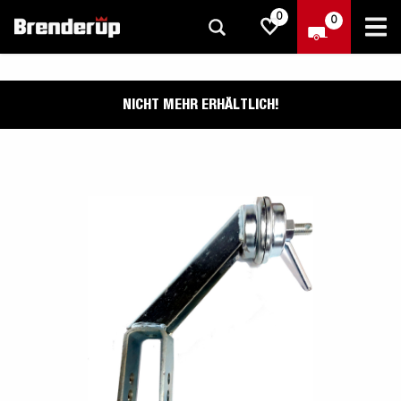
0
0
NICHT MEHR ERHÄLTLICH!