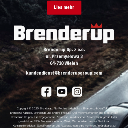
Lies mehr
Brenderup Sp. z o.o.
ul. Przemysłowa 3
64-730 Wieleń
kundendienst@brenderupgroup.com
Copyright © 2025 Brenderup. Alle Rechte vorbehalten. Brenderup ist ein Teil der
Brenderup-Gruppe. Brenderup und andere Produkt- und Merkmalsmarken sind Marken der
Brenderup Gruppe. Die angegebenen Preise sind unverbindliche Preisempfehlungen incl. der
gesetzlichen 19% Mehrwertsteuer ab Werk. Wir behalten uns das Recht vor
Konstruktionsdetails, Spezifikationen und Ausstattungen ohne vorherige Ankündigung zu