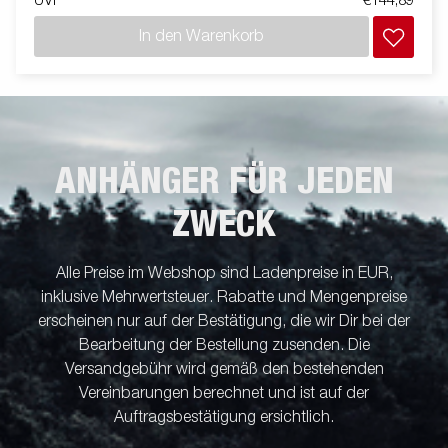
UVP
€144,89
In den Warenkorb
ANHÄNGER FÜR JEDEN
ZWECK
Alle Preise im Webshop sind Ladenpreise in EUR,
inklusive Mehrwertsteuer. Rabatte und Mengenpreise
erscheinen nur auf der Bestätigung, die wir Dir bei der
Bearbeitung der Bestellung zusenden. Die
Versandgebühr wird gemäß den bestehenden
Vereinbarungen berechnet und ist auf der
Auftragsbestätigung ersichtlich.