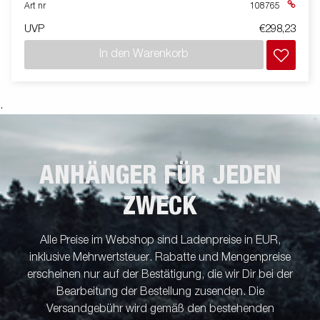
Art nr
108765
UVP
€298,23
In den Warenkorb
.
ANHÄNGER FÜR JEDEN
ZWECK
Alle Preise im Webshop sind Ladenpreise in EUR,
inklusive Mehrwertsteuer. Rabatte und Mengenpreise
erscheinen nur auf der Bestätigung, die wir Dir bei der
Bearbeitung der Bestellung zusenden. Die
Versandgebühr wird gemäß den bestehenden