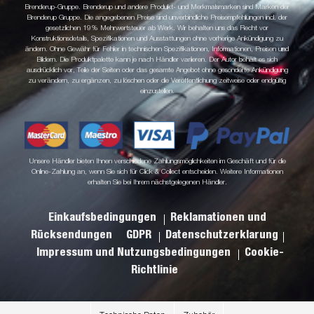
Brenderup-Gruppe. Brenderup und andere Produkt- und Merkmalsmarken sind Marken der
Brenderup Gruppe. Die angegebenen Preise sind unverbindliche Preisempfehlungen incl. der
gesetzlichen 19% Mehrwertsteuer ab Werk. Wir behalten uns das Recht vor
Konstruktionsdetails, Spezifikationen und Ausstattungen ohne vorherige Ankündigung zu
ändern. Ohne Gewähr für Fehler in technischen Spezifikationen, Informationen, Preisen und
Bildern. Die Produktpalette kann je nach Händler variieren. Der Autor behält es sich
ausdrücklich vor, Teile der Seiten oder das gesamte Angebot ohne gesonderte Ankündigung
zu verändern, zu ergänzen, zu löschen oder die Veröffentlichung zeitweise oder endgültig
einzustellen.
Unsere Händler bieten Ihnen verschiedene Zahlungsmöglichkeiten im Geschäft und für die
Online-Zahlung an, wenn Sie sich für Click & Collect entscheiden. Weitere Informationen
erhalten Sie bei Ihrem nächstgelegenen Händler.
Einkaufsbedingungen
Reklamationen und
Rücksendungen
GDPR
Datenschutzerklarung
Impressum und Nutzungsbedingungen
Cookie-
Richtlinie