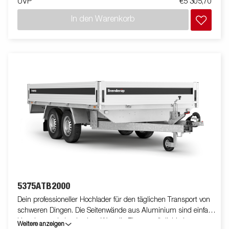
UVP
€5 305,70
Öse) im Rahmen machen es Dir sehr einfach deine Ladung zu
sichern. Schau Dir unser breites Zubehörprogramm dazu an.
In den Warenkorb
Bilder dienen lediglich der Veranschaulichung. Abbildung
ähnlich.
5375ATB2000
Dein professioneller Hochlader für den täglichen Transport von
schweren Dingen. Die Seitenwände aus Aluminium sind einfach
klappbar und abnehmbar. Was die Einsatzmöglichkeiten
Weitere anzeigen