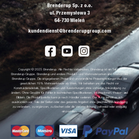
Brenderup Sp. z o.o.
ul. Przemysłowa 3
64-730 Wieleń
kundendienst@brenderupgroup.com
Copyright © 2025 Brenderup. Alle Rechte vorbehalten. Brenderup ist ein Teil der
Brenderup-Gruppe. Brenderup und andere Produkt- und Merkmalsmarken sind Marken der
Brenderup Gruppe. Die angegebenen Preise sind unverbindliche Preisempfehlungen incl. der
gesetzlichen 19% Mehrwertsteuer ab Werk. Wir behalten uns das Recht vor
Konstruktionsdetails, Spezifikationen und Ausstattungen ohne vorherige Ankündigung zu
ändern. Ohne Gewähr für Fehler in technischen Spezifikationen, Informationen, Preisen und
Bildern. Die Produktpalette kann je nach Händler variieren. Der Autor behält es sich
ausdrücklich vor, Teile der Seiten oder das gesamte Angebot ohne gesonderte Ankündigung
zu verändern, zu ergänzen, zu löschen oder die Veröffentlichung zeitweise oder endgültig
einzustellen.