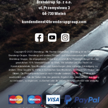
Brenderup Sp. z o.o.
ul. Przemysłowa 3
64-730 Wieleń
kundendienst@brenderupgroup.com
Copyright © 2025 Brenderup. Alle Rechte vorbehalten. Brenderup ist ein Teil der
Brenderup-Gruppe. Brenderup und andere Produkt- und Merkmalsmarken sind Marken der
Brenderup Gruppe. Die angegebenen Preise sind unverbindliche Preisempfehlungen incl. der
gesetzlichen 19% Mehrwertsteuer ab Werk. Wir behalten uns das Recht vor
Konstruktionsdetails, Spezifikationen und Ausstattungen ohne vorherige Ankündigung zu
ändern. Ohne Gewähr für Fehler in technischen Spezifikationen, Informationen, Preisen und
Bildern. Die Produktpalette kann je nach Händler variieren. Der Autor behält es sich
ausdrücklich vor, Teile der Seiten oder das gesamte Angebot ohne gesonderte Ankündigung
zu verändern, zu ergänzen, zu löschen oder die Veröffentlichung zeitweise oder endgültig
einzustellen.