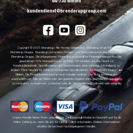
64-730 Wieleń
kundendienst@brenderupgroup.com
Copyright © 2025 Brenderup. Alle Rechte vorbehalten. Brenderup ist ein Teil der
Brenderup-Gruppe. Brenderup und andere Produkt- und Merkmalsmarken sind Marken der
Brenderup Gruppe. Die angegebenen Preise sind unverbindliche Preisempfehlungen incl. der
gesetzlichen 19% Mehrwertsteuer ab Werk. Wir behalten uns das Recht vor
Konstruktionsdetails, Spezifikationen und Ausstattungen ohne vorherige Ankündigung zu
ändern. Ohne Gewähr für Fehler in technischen Spezifikationen, Informationen, Preisen und
Bildern. Die Produktpalette kann je nach Händler variieren. Der Autor behält es sich
ausdrücklich vor, Teile der Seiten oder das gesamte Angebot ohne gesonderte Ankündigung
zu verändern, zu ergänzen, zu löschen oder die Veröffentlichung zeitweise oder endgültig
einzustellen.
Unsere Händler bieten Ihnen verschiedene Zahlungsmöglichkeiten im Geschäft und für die
Online-Zahlung an, wenn Sie sich für Click & Collect entscheiden. Weitere Informationen
erhalten Sie bei Ihrem nächstgelegenen Händler.