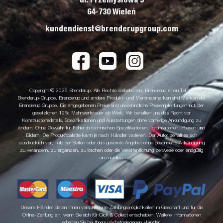
64-730 Wieleń
kundendienst@brenderupgroup.com
Copyright © 2025 Brenderup. Alle Rechte vorbehalten. Brenderup ist ein Teil der
Brenderup-Gruppe. Brenderup und andere Produkt- und Merkmalsmarken sind Marken der
Brenderup Gruppe. Die angegebenen Preise sind unverbindliche Preisempfehlungen incl. der
gesetzlichen 19% Mehrwertsteuer ab Werk. Wir behalten uns das Recht vor
Konstruktionsdetails, Spezifikationen und Ausstattungen ohne vorherige Ankündigung zu
ändern. Ohne Gewähr für Fehler in technischen Spezifikationen, Informationen, Preisen und
Bildern. Die Produktpalette kann je nach Händler variieren. Der Autor behält es sich
ausdrücklich vor, Teile der Seiten oder das gesamte Angebot ohne gesonderte Ankündigung
zu verändern, zu ergänzen, zu löschen oder die Veröffentlichung zeitweise oder endgültig
einzustellen.
Unsere Händler bieten Ihnen verschiedene Zahlungsmöglichkeiten im Geschäft und für die
Online-Zahlung an, wenn Sie sich für Click & Collect entscheiden. Weitere Informationen
erhalten Sie bei Ihrem nächstgelegenen Händler.