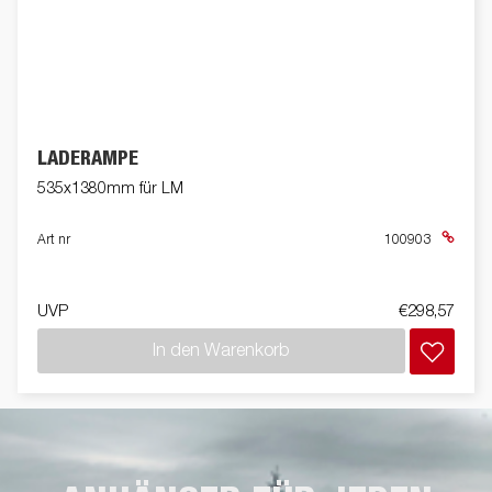
LADERAMPE
535x1380mm für LM
Art nr
100903
UVP
€298,57
In den Warenkorb