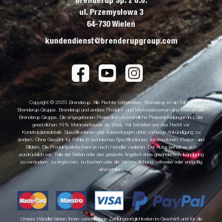
Brenderup Sp. z o.o.
ul. Przemysłowa 3
64-730 Wieleń
kundendienst@brenderupgroup.com
Copyright © 2025 Brenderup. Alle Rechte vorbehalten. Brenderup ist ein Teil der
Brenderup-Gruppe. Brenderup und andere Produkt- und Merkmalsmarken sind Marken der
Brenderup Gruppe. Die angegebenen Preise sind unverbindliche Preisempfehlungen incl. der
gesetzlichen 19% Mehrwertsteuer ab Werk. Wir behalten uns das Recht vor
Konstruktionsdetails, Spezifikationen und Ausstattungen ohne vorherige Ankündigung zu
ändern. Ohne Gewähr für Fehler in technischen Spezifikationen, Informationen, Preisen und
Bildern. Die Produktpalette kann je nach Händler variieren. Der Autor behält es sich
ausdrücklich vor, Teile der Seiten oder das gesamte Angebot ohne gesonderte Ankündigung
zu verändern, zu ergänzen, zu löschen oder die Veröffentlichung zeitweise oder endgültig
einzustellen.
Unsere Händler bieten Ihnen verschiedene Zahlungsmöglichkeiten im Geschäft und für die