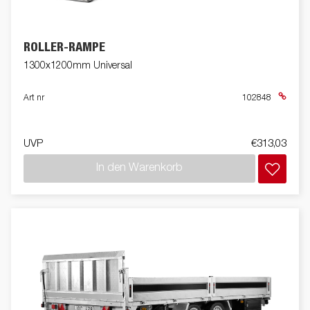
ROLLER-RAMPE
1300x1200mm Universal
Art nr
102848
UVP
€313,03
In den Warenkorb