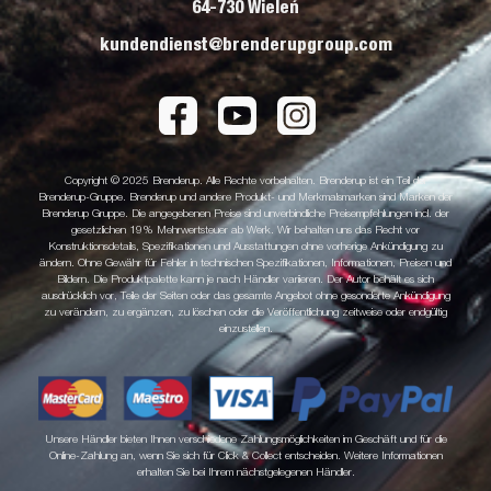
64-730 Wieleń
kundendienst@brenderupgroup.com
Copyright © 2025 Brenderup. Alle Rechte vorbehalten. Brenderup ist ein Teil der
Brenderup-Gruppe. Brenderup und andere Produkt- und Merkmalsmarken sind Marken der
Brenderup Gruppe. Die angegebenen Preise sind unverbindliche Preisempfehlungen incl. der
gesetzlichen 19% Mehrwertsteuer ab Werk. Wir behalten uns das Recht vor
Konstruktionsdetails, Spezifikationen und Ausstattungen ohne vorherige Ankündigung zu
ändern. Ohne Gewähr für Fehler in technischen Spezifikationen, Informationen, Preisen und
Bildern. Die Produktpalette kann je nach Händler variieren. Der Autor behält es sich
ausdrücklich vor, Teile der Seiten oder das gesamte Angebot ohne gesonderte Ankündigung
zu verändern, zu ergänzen, zu löschen oder die Veröffentlichung zeitweise oder endgültig
einzustellen.
Unsere Händler bieten Ihnen verschiedene Zahlungsmöglichkeiten im Geschäft und für die
Online-Zahlung an, wenn Sie sich für Click & Collect entscheiden. Weitere Informationen
erhalten Sie bei Ihrem nächstgelegenen Händler.