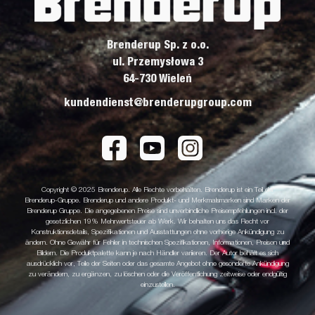
Brenderup Sp. z o.o.
ul. Przemysłowa 3
64-730 Wieleń
kundendienst@brenderupgroup.com
Copyright © 2025 Brenderup. Alle Rechte vorbehalten. Brenderup ist ein Teil der
Brenderup-Gruppe. Brenderup und andere Produkt- und Merkmalsmarken sind Marken der
Brenderup Gruppe. Die angegebenen Preise sind unverbindliche Preisempfehlungen incl. der
gesetzlichen 19% Mehrwertsteuer ab Werk. Wir behalten uns das Recht vor
Konstruktionsdetails, Spezifikationen und Ausstattungen ohne vorherige Ankündigung zu
ändern. Ohne Gewähr für Fehler in technischen Spezifikationen, Informationen, Preisen und
Bildern. Die Produktpalette kann je nach Händler variieren. Der Autor behält es sich
ausdrücklich vor, Teile der Seiten oder das gesamte Angebot ohne gesonderte Ankündigung
zu verändern, zu ergänzen, zu löschen oder die Veröffentlichung zeitweise oder endgültig
einzustellen.