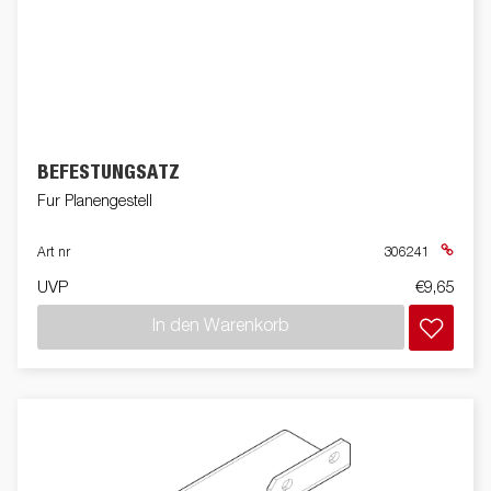
BEFESTUNGSATZ
Fur Planengestell
Art nr
306241
UVP
€9,65
In den Warenkorb