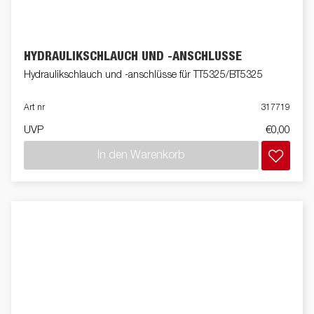
HYDRAULIKSCHLAUCH UND -ANSCHLÜSSE
Hydraulikschlauch und -anschlüsse für TT5325/BT5325
Art nr
317719
UVP
€0,00
In den Warenkorb