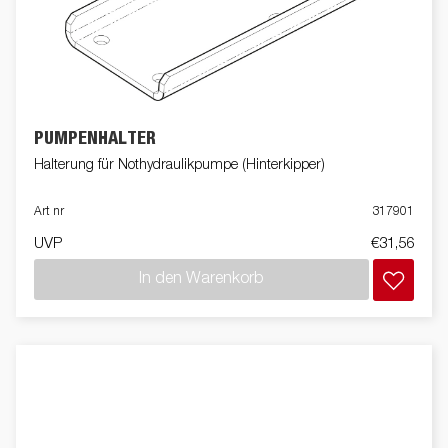
PUMPENHALTER
Halterung für Nothydraulikpumpe (Hinterkipper)
Art nr
317901
UVP
€31,56
In den Warenkorb