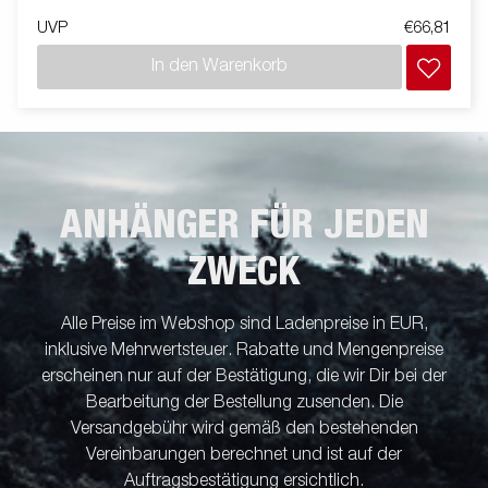
UVP
€66,81
In den Warenkorb
ANHÄNGER FÜR JEDEN
ZWECK
Alle Preise im Webshop sind Ladenpreise in EUR,
inklusive Mehrwertsteuer. Rabatte und Mengenpreise
erscheinen nur auf der Bestätigung, die wir Dir bei der
Bearbeitung der Bestellung zusenden. Die
Versandgebühr wird gemäß den bestehenden
Vereinbarungen berechnet und ist auf der
Auftragsbestätigung ersichtlich.