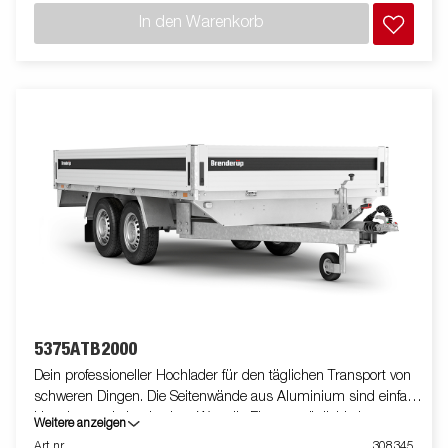
sichern. Schau Dir unser breites Zubehörprogramm dazu an.
In den Warenkorb
Bilder dienen lediglich der Veranschaulichung. Abbildung
ähnlich.
5375ATB2000
Dein professioneller Hochlader für den täglichen Transport von
schweren Dingen. Die Seitenwände aus Aluminium sind einfach
klappbar und abnehmbar. Was die Einsatzmöglichkeiten
Weitere anzeigen
erhöht. Du kannst den Anhänger auch als Plattform verwenden.
Art nr
308345