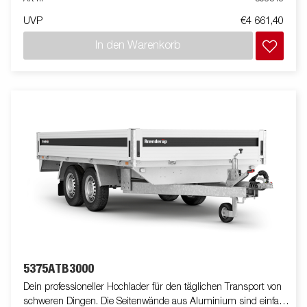
Integrierte Verzurrösen (max. 400 kg / Öse) im Rahmen
UVP
€4 661,40
machen es Dir sehr einfach deine Ladung zu sichern. Schau
Dir unser breites Zubehörprogramm dazu an. Bilder dienen
In den Warenkorb
lediglich der Veranschaulichung. Abbildung ähnlich
5375ATB3000
Dein professioneller Hochlader für den täglichen Transport von
schweren Dingen. Die Seitenwände aus Aluminium sind einfach