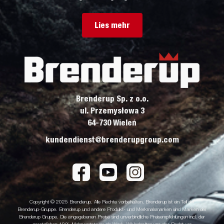
Lies mehr
Brenderup Sp. z o.o.
ul. Przemysłowa 3
64-730 Wieleń
kundendienst@brenderupgroup.com
Copyright © 2025 Brenderup. Alle Rechte vorbehalten. Brenderup ist ein Teil der
Brenderup-Gruppe. Brenderup und andere Produkt- und Merkmalsmarken sind Marken der
Brenderup Gruppe. Die angegebenen Preise sind unverbindliche Preisempfehlungen incl. der