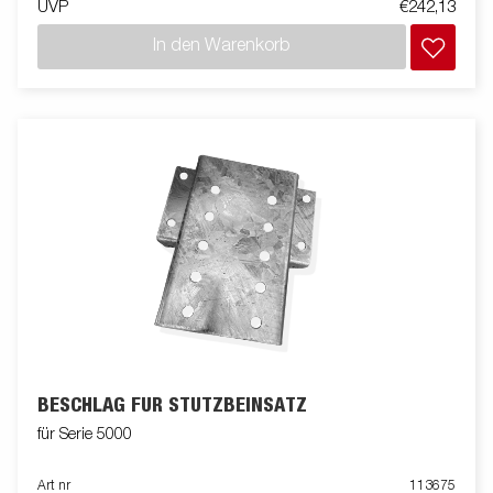
UVP
€242,13
In den Warenkorb
BESCHLAG FÜR STÜTZBEINSATZ
für Serie 5000
Art nr
113675