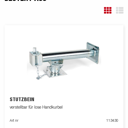
STÜTZBEIN
verstellbar für lose Handkurbel
Art nr
113430