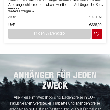
Auto angeschlossen zu haben. Montiert auf Anhänger der Serie
TT5000
Weitere anzeigen
Art nr
314911M
UVP
€335,00
In den Warenkorb
.
ANHÄNGER FÜR JEDEN
ZWECK
Alle Preise im Webshop sind Ladenpreise in EUR,
inklusive Mehrwertsteuer. Rabatte und Mengenpreise
erscheinen nur auf der Bestätigung, die wir Dir bei der