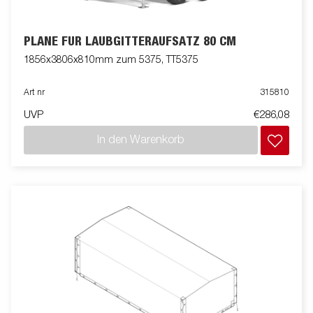
PLANE FÜR LAUBGITTERAUFSATZ 80 CM
1856x3806x810mm zum 5375, TT5375
Art nr
315810
UVP
€286,08
In den Warenkorb