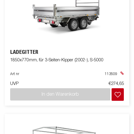
LADEGITTER
1850x770mm, für 3-Seiten-Kipper (2002-), S-5000
Art nr
113509
UVP
€274,65
In den Warenkorb