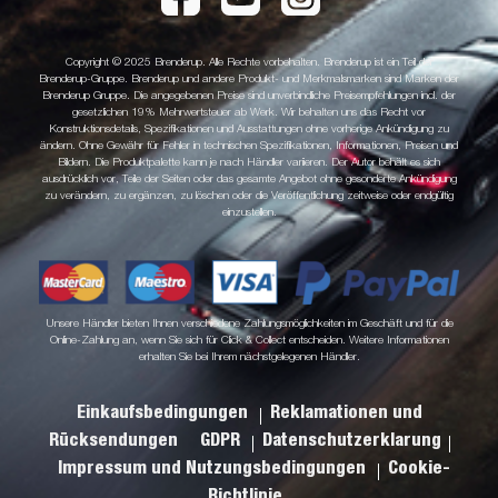
Copyright © 2025 Brenderup. Alle Rechte vorbehalten. Brenderup ist ein Teil der
Brenderup-Gruppe. Brenderup und andere Produkt- und Merkmalsmarken sind Marken der
Brenderup Gruppe. Die angegebenen Preise sind unverbindliche Preisempfehlungen incl. der
gesetzlichen 19% Mehrwertsteuer ab Werk. Wir behalten uns das Recht vor
Konstruktionsdetails, Spezifikationen und Ausstattungen ohne vorherige Ankündigung zu
ändern. Ohne Gewähr für Fehler in technischen Spezifikationen, Informationen, Preisen und
Bildern. Die Produktpalette kann je nach Händler variieren. Der Autor behält es sich
ausdrücklich vor, Teile der Seiten oder das gesamte Angebot ohne gesonderte Ankündigung
zu verändern, zu ergänzen, zu löschen oder die Veröffentlichung zeitweise oder endgültig
einzustellen.
Unsere Händler bieten Ihnen verschiedene Zahlungsmöglichkeiten im Geschäft und für die
Online-Zahlung an, wenn Sie sich für Click & Collect entscheiden. Weitere Informationen
erhalten Sie bei Ihrem nächstgelegenen Händler.
Einkaufsbedingungen
Reklamationen und
Rücksendungen
GDPR
Datenschutzerklarung
Impressum und Nutzungsbedingungen
Cookie-
Richtlinie