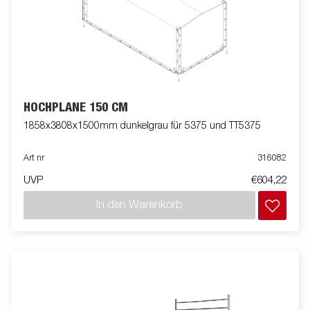
HOCHPLANE 150 CM
1858x3808x1500mm dunkelgrau für 5375 und TT5375
Art nr
316082
UVP
€604,22
In den Warenkorb