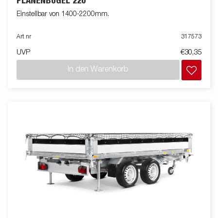
PLANENBÜGEL 220
Einstellbar von 1400-2200mm.
Art nr
317573
UVP
€30,35
In den Warenkorb