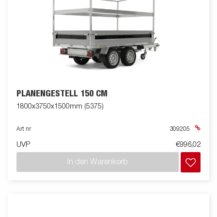
PLANENGESTELL 150 CM
1800x3750x1500mm (5375)
Art nr
309205
UVP
€996,02
In den Warenkorb