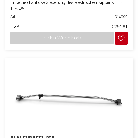
Einfache drahtlose Steuerung des elektrischen Kippens. Für
TT5325
Art nr
314992
UVP
€254,81
In den Warenkorb