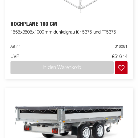
HOCHPLANE 100 CM
1858x3808x1000mm dunkelgrau für 5375 und TT5375
Art nr
316081
UVP
€516,14
In den Warenkorb