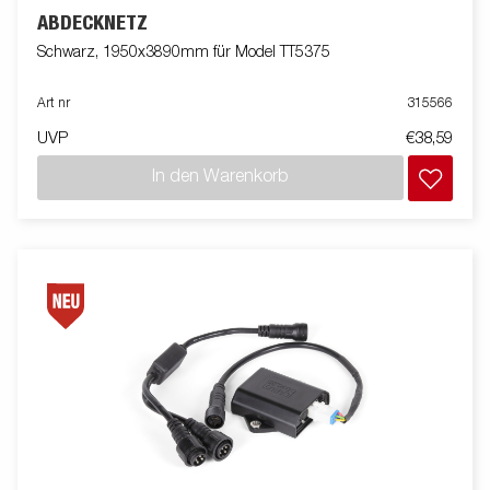
ABDECKNETZ
Schwarz, 1950x3890mm für Model TT5375
Art nr
315566
UVP
€38,59
In den Warenkorb