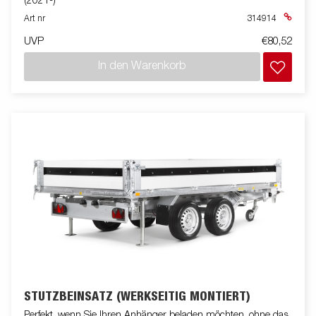
(2021-)
Art nr
314914
UVP
€80,52
In den Warenkorb
STÜTZBEINSATZ (WERKSEITIG MONTIERT)
Perfekt, wenn Sie Ihren Anhänger beladen möchten, ohne das