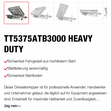
TT5375ATB3000 HEAVY
DUTY
Schwerlast-Fahrgestell aus hochfestem Stahl
Blattfederung serienmäßig
Schwerlast-Stahlboden
Dieser Dreiseitenkipper ist für professionelle Anwender, Handwerker
und Unternehmer gebaut, die täglich auf ihr Equipment angewiesen
sind. Entwickelt für maximale Haltbarkeit und Zuverlässigkeit,
verfügt der Anhänger über einen einzigartigen Schwerlast-
Zeig mehr