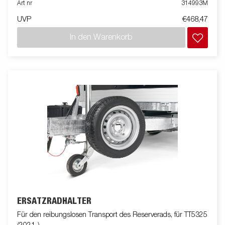
Art nr
314993M
UVP
€468,47
In den Warenkorb
ERSATZRADHALTER
Für den reibungslosen Transport des Reserverads, für TT5325