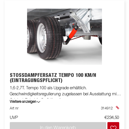
STOSSDÄMPFERSATZ TEMPO 100 KM/H (
EINTRAGUNGSPFLICHT)
1,6-2,7T. Tempo 100 als Upgrade erhältlich.
Geschwindigkeitsregulierung zugelassen bei Ausstattung mit
Original-Zubehör-Stoßdämpfern.
Weitere anzeigen
Art nr
314912
UVP
€234,50
In den Warenkorb