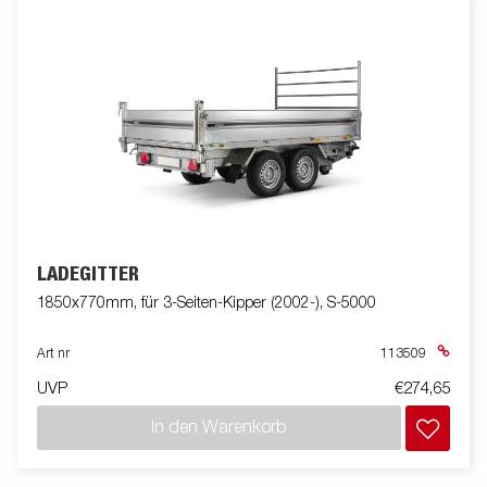
LADEGITTER
1850x770mm, für 3-Seiten-Kipper (2002-), S-5000
Art nr
113509
UVP
€274,65
In den Warenkorb