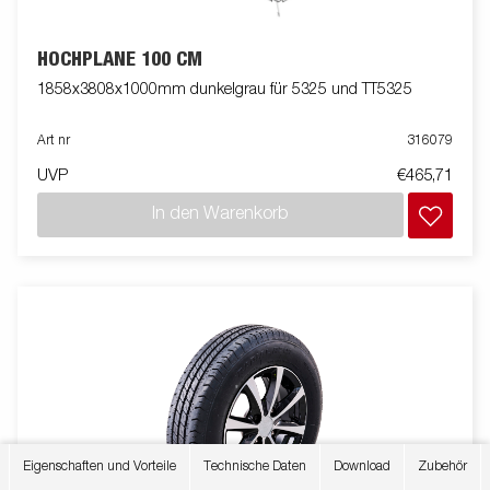
HOCHPLANE 100 CM
1858x3808x1000mm dunkelgrau für 5325 und TT5325
Art nr
316079
UVP
€465,71
In den Warenkorb
Eigenschaften und Vorteile
Technische Daten
Download
Zubehör