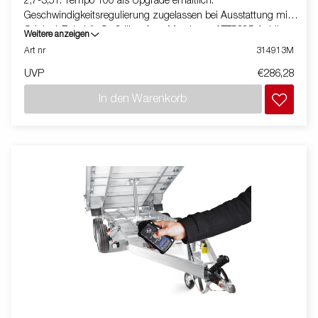
2,7-3,5T. Tempo 100 als Upgrade erhältlich.
Geschwindigkeitsregulierung zugelassen bei Ausstattung mit
Original-Zubehör-Stoßdämpfern. Montiert auf TT5325 Anhänger
Weitere anzeigen
Art nr
314913M
UVP
€286,28
In den Warenkorb