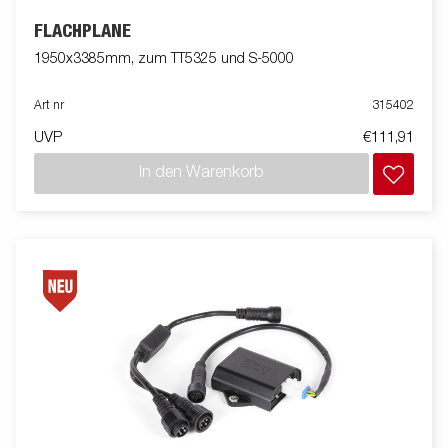
FLACHPLANE
1950x3385mm, zum TT5325 und S-5000
Art nr
315402
UVP
€111,91
In den Warenkorb