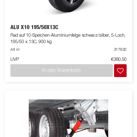
ALU X10 195/50X13C
Rad auf 10-Speichen-Aluminiumfelge schwarz/silber, 5-Loch,
195/50 x 13C, 900 kg
Art nr
317932
UVP
€360,50
In den Warenkorb