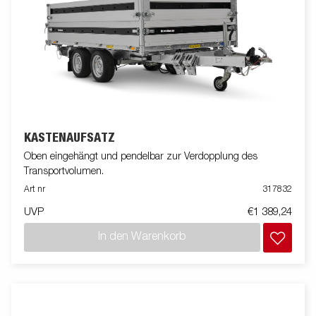
KASTENAUFSATZ
Oben eingehängt und pendelbar zur Verdopplung des
Transportvolumen.
Art nr
317832
UVP
€1 389,24
In den Warenkorb