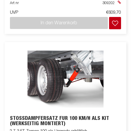
Art nr
309202
UVP
€609,70
In den Warenkorb
STOSSDÄMPFERSATZ FÜR 100 KM/H ALS KIT (
WERKSEITIG MONTIERT)