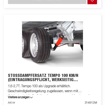
STOSSDÄMPFERSATZ TEMPO 100 KM/H (
EINTRAGUNGSPFLICHT, WERKSEITIG M
ONTIERT)
1,6-2,7T. Tempo 100 als Upgrade erhältlich.
Geschwindigkeitsregelung zugelassen, wenn mit
Originalzubehör-Stoßdämpfern ausgestattet. Montiert auf
Weitere anzeigen
TT5325-Anhänger
Art nr
314912M