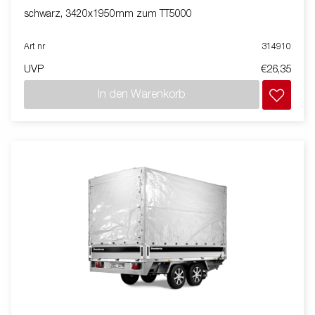
schwarz, 3420x1950mm zum TT5000
Art nr
314910
UVP
€26,35
In den Warenkorb