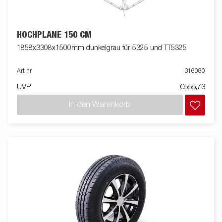
HOCHPLANE 150 CM
1858x3308x1500mm dunkelgrau für 5325 und TT5325
Art nr
316080
UVP
€555,73
In den Warenkorb