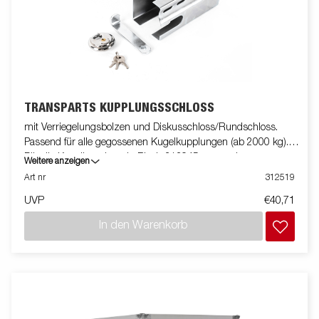
TRANSPARTS KUPPLUNGSSCHLOSS
mit Verriegelungsbolzen und Diskusschloss/Rundschloss.
Passend für alle gegossenen Kugelkupplungen (ab 2000 kg).
Für die Kugelkupplung in Blech 313945 verwenden.
Weitere anzeigen
Art nr
312519
UVP
€40,71
In den Warenkorb