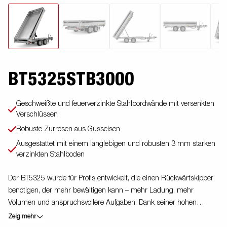
BT5325STB3000
Geschweißte und feuerverzinkte Stahlbordwände mit versenkten
Verschlüssen
Robuste Zurrösen aus Gusseisen
Ausgestattet mit einem langlebigen und robusten 3 mm starken
verzinkten Stahlboden
Der BT5325 wurde für Profis entwickelt, die einen Rückwärtskipper
benötigen, der mehr bewältigen kann – mehr Ladung, mehr
Volumen und anspruchsvollere Aufgaben. Dank seiner hohen
Kapazität in Größe und Nutzlast ist dieser Anhänger ein
Zeig mehr
zuverlässiger Partner für Ihre täglichen Aufgaben. Ausgestattet mit