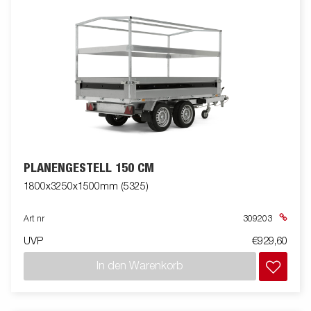
PLANENGESTELL 150 CM
1800x3250x1500mm (5325)
Art nr
309203
UVP
€929,60
In den Warenkorb