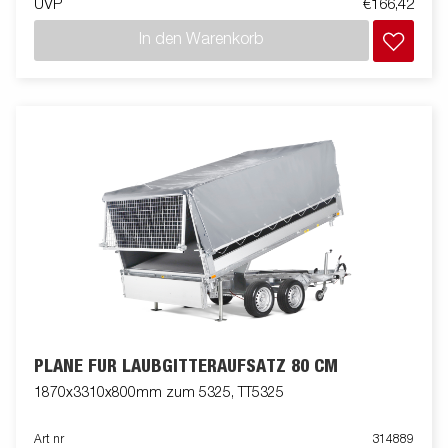
UVP
€166,42
In den Warenkorb
PLANE FÜR LAUBGITTERAUFSATZ 80 CM
1870x3310x800mm zum 5325, TT5325
Art nr
314889