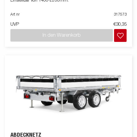
Einstellbar von 1400-2200mm.
Art nr
317573
UVP
€30,35
In den Warenkorb
ABDECKNETZ