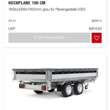
HOCHPLANE 100 CM
1858x3308x1000mm grau für Planengestelle 5325
Art nr
309614
UVP
€814,95
In den Warenkorb