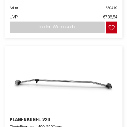
Art nr
330419
UVP
€788,54
In den Warenkorb
PLANENBÜGEL 220