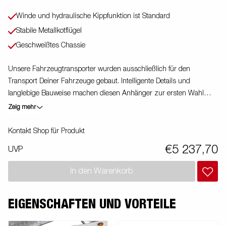
Winde und hydraulische Kippfunktion ist Standard
Stabile Metallkotflügel
Geschweißtes Chassie
Unsere Fahrzeugtransporter wurden ausschließlich für den
Transport Deiner Fahrzeuge gebaut. Intelligente Details und
langlebige Bauweise machen diesen Anhänger zur ersten Wahl
zum Beispiel für Mechaniker und Werkstätten. Hydraulische
Zeig mehr
Kippfunktion und Seilwinde sind Standardausrüstung. Bilder dienen
lediglich der Veranschaulichung. Abbildung ähnlich.
Kontakt Shop für Produkt
€5 237,70
UVP
In den Warenkorb
EIGENSCHAFTEN UND VORTEILE