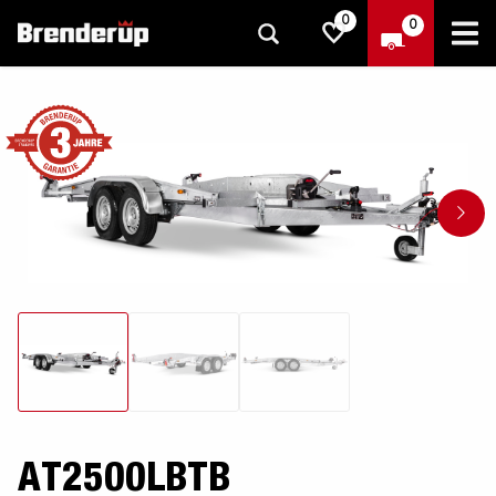
0
0
AT2500LBTB