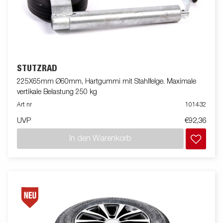
STÜTZRAD
225X65mm Ø60mm, Hartgummi mit Stahlfelge. Maximale
vertikale Belastung 250 kg
Art nr
101432
UVP
€92,36
In den Warenkorb