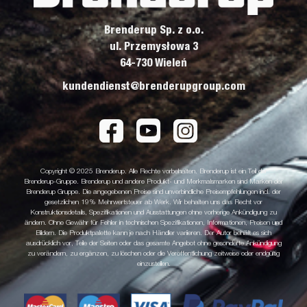
Brenderup Sp. z o.o.
ul. Przemysłowa 3
64-730 Wieleń
kundendienst@brenderupgroup.com
Copyright © 2025 Brenderup. Alle Rechte vorbehalten. Brenderup ist ein Teil der
Brenderup-Gruppe. Brenderup und andere Produkt- und Merkmalsmarken sind Marken der
Brenderup Gruppe. Die angegebenen Preise sind unverbindliche Preisempfehlungen incl. der
gesetzlichen 19% Mehrwertsteuer ab Werk. Wir behalten uns das Recht vor
Konstruktionsdetails, Spezifikationen und Ausstattungen ohne vorherige Ankündigung zu
ändern. Ohne Gewähr für Fehler in technischen Spezifikationen, Informationen, Preisen und
Bildern. Die Produktpalette kann je nach Händler variieren. Der Autor behält es sich
ausdrücklich vor, Teile der Seiten oder das gesamte Angebot ohne gesonderte Ankündigung
zu verändern, zu ergänzen, zu löschen oder die Veröffentlichung zeitweise oder endgültig
einzustellen.