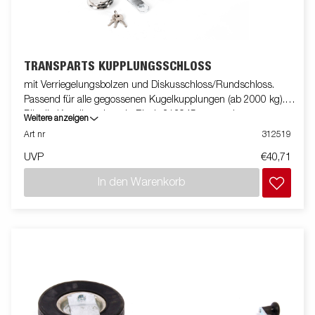
TRANSPARTS KUPPLUNGSSCHLOSS
mit Verriegelungsbolzen und Diskusschloss/Rundschloss.
Passend für alle gegossenen Kugelkupplungen (ab 2000 kg).
Für die Kugelkupplung in Blech 313945 verwenden.
Weitere anzeigen
Art nr
312519
UVP
€40,71
In den Warenkorb