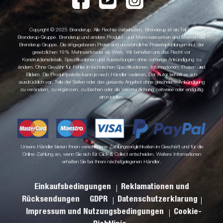
Copyright © 2025 Brenderup. Alle Rechte vorbehalten. Brenderup ist ein Teil der
Brenderup-Gruppe. Brenderup und andere Produkt- und Merkmalsmarken sind Marken der
Brenderup Gruppe. Die angegebenen Preise sind unverbindliche Preisempfehlungen incl. der
gesetzlichen 19% Mehrwertsteuer ab Werk. Wir behalten uns das Recht vor
Konstruktionsdetails, Spezifikationen und Ausstattungen ohne vorherige Ankündigung zu
ändern. Ohne Gewähr für Fehler in technischen Spezifikationen, Informationen, Preisen und
Bildern. Die Produktpalette kann je nach Händler variieren. Der Autor behält es sich
ausdrücklich vor, Teile der Seiten oder das gesamte Angebot ohne gesonderte Ankündigung
zu verändern, zu ergänzen, zu löschen oder die Veröffentlichung zeitweise oder endgültig
einzustellen.
Unsere Händler bieten Ihnen verschiedene Zahlungsmöglichkeiten im Geschäft und für die
Online-Zahlung an, wenn Sie sich für Click & Collect entscheiden. Weitere Informationen
erhalten Sie bei Ihrem nächstgelegenen Händler.
Einkaufsbedingungen
Reklamationen und
Rücksendungen
GDPR
Datenschutzerklarung
Impressum und Nutzungsbedingungen
Cookie-