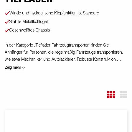
Winde und hydraulische Kippfunktion ist Standard
Stabile Metallkotflügel
Geschweißtes Chassis
In der Kategorie „Tieflader Fahrzeugtransporter“ finden Sie
Anhänger für Personen, die regelmäßig Fahrzeuge transportieren,
wie etwa Mechaniker und Autolackierer. Robuste Konstruktion,
langlebige Funktionen und clevere Details sind selbstverständlich
Zeig mehr
und die Modelle verfügen über extra breite oder verlängerte
Pritschen, die den Autotransport so sicher und reibungslos wie
möglich machen. Der abgebildete Anhänger verfügt möglicherweise
über optional erhältliche Ausstattung.