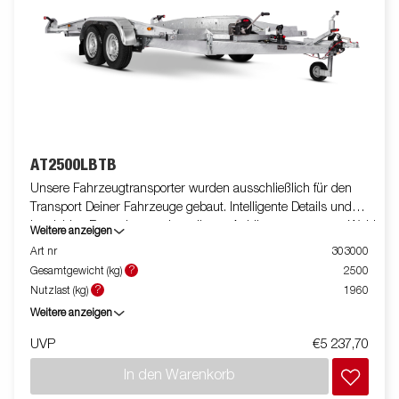
AT2500LBTB
Unsere Fahrzeugtransporter wurden ausschließlich für den
Transport Deiner Fahrzeuge gebaut. Intelligente Details und
langlebige Bauweise machen diesen Anhänger zur ersten Wahl
Weitere anzeigen
zum Beispiel für Mechaniker und Werkstätten. Hydraulische
Art nr
303000
Kippfunktion und Seilwinde sind Standardausrüstung. Bilder
?
Gesamtgewicht (kg)
2500
dienen lediglich der Veranschaulichung. Abbildung ähnlich.
?
Nutzlast (kg)
1960
Weitere anzeigen
UVP
€5 237,70
In den Warenkorb