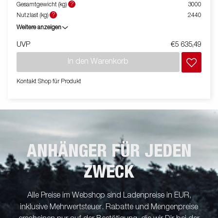
Kippfunktion und Seilwinde sind Standardausrüstung. Bilder
?
Gesamtgewicht (kg)
3000
dienen lediglich der Veranschaulichung. Abbildung ähnlich.
?
Nutzlast (kg)
2440
Weitere anzeigen
UVP
€5 635,49
In den Warenkorb
Kontakt Shop für Produkt
ANHÄNGER FÜR JEDEN
ZWECK
Alle Preise im Webshop sind Ladenpreise in EUR,
inklusive Mehrwertsteuer. Rabatte und Mengenpreise