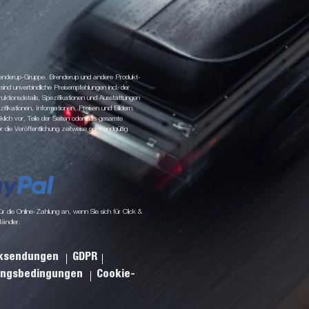
 Brenderup-Gruppe. Brenderup und andere Produkt-
d unverbindliche Preisempfehlungen incl. der
tionsdetails, Spezifikationen und Ausstattungen
fikationen, Informationen, Preisen und Bildern.
klich vor, Teile der Seiten oder das gesamte
ie Veröffentlichung zeitweise oder endgültig
 die Online-Zahlung an, wenn Sie sich für Click &
Händler.
cksendungen
GDPR
ungsbedingungen
Cookie-