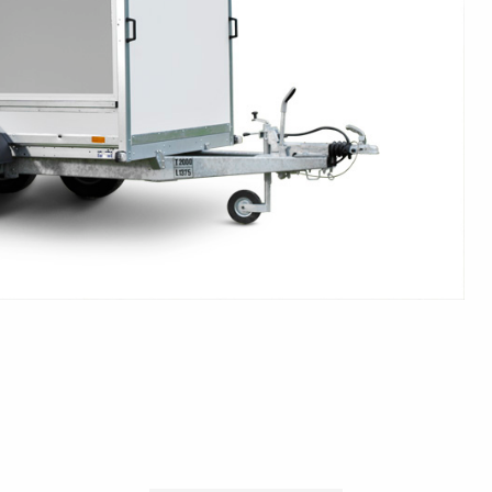
en
Wenden mit einem Anhänger
ützrad
Ladezubehör
Laderampe
Stützbei
Der richtige Reifendruck
Deine Checkliste vor Fahrantritt
Anschlussplan Anhängersteckd
Auf- und Abslippen
Werkzeug- &
Reifen / Alu
funktion
Anhänger richtig beladen
Winde
batteriekasten
/ Kotflüg
Richtige Stützlast
Sicherung von Booten
Parken mit Anhänger – Was gilt