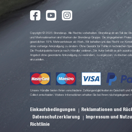
Copyright © 2025 Brenderup. Alle Rechte vorbehalten. Brenderup ist ein Teil der
und Merkmalsmarken sind Marken der Brenderup Gruppe. Die angegebenen Preise sin
gesetzlichen 19% Mehrwertsteuer ab Werk. Wir behalten uns das Recht vor Konstruk
ohne vorherige Ankündigung zu ändern. Ohne Gewähr für Fehler in technischen Spezi
Die Produktpalette kann je nach Händler variieren. Der Autor behält es sich ausdrüc
Angebot ohne gesonderte Ankündigung zu verändern, zu ergänzen, zu löschen oder d
einzustellen.
Unsere Händler bieten Ihnen verschiedene Zahlungsmöglichkeiten im Geschäft und für
Collect entscheiden. Weitere Informationen erhalten Sie bei Ihrem nächstgelegenen 
Einkaufsbedingungen
Reklamationen und Rü
Datenschutzerklarung
Impressum und Nutz
Richtlinie