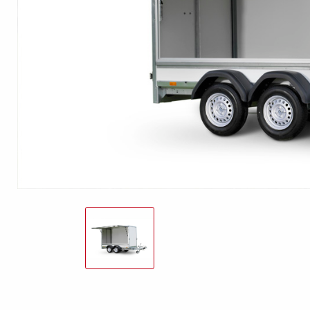
freund
Elektrik &
Kasten &
St
Beleuchtung
Laubgitteraufsatz
Boden
Zubehör-Kit
Kipp