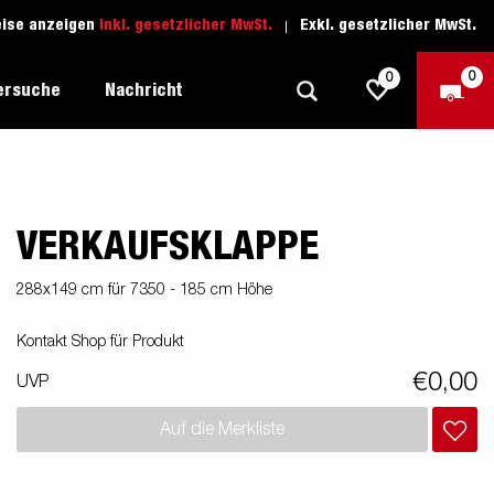
eise anzeigen
Inkl. gesetzlicher MwSt.
Exkl. gesetzlicher MwSt.
0
0
ersuche
Nachricht
VERKAUFSKLAPPE
Freizeit-Anhänger
Fahrschule
sich
1205 Limited Edition
Boots-Anhänger
Ersatzteile
288x149 cm für 7350 - 185 cm Höhe
Anhänger für Autotransporte
Kontakt Shop für Produkt
nsporter
ckel
Schwerlast-Anhänger
€0,00
UVP
Wassersport-Anhänger
Auf die Merkliste
Anhänger für Unternehmer