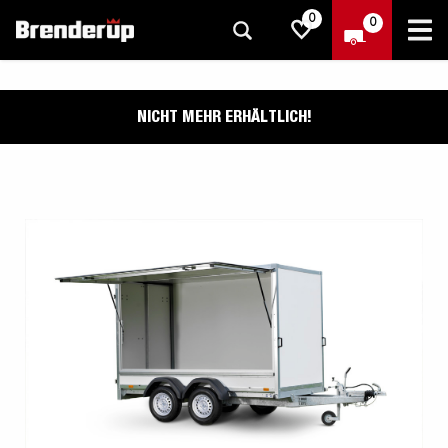
0
0
NICHT MEHR ERHÄLTLICH!