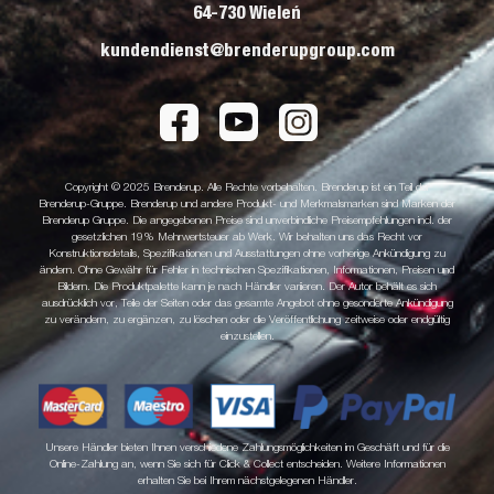
64-730 Wieleń
kundendienst@brenderupgroup.com
Copyright © 2025 Brenderup. Alle Rechte vorbehalten. Brenderup ist ein Teil der
Brenderup-Gruppe. Brenderup und andere Produkt- und Merkmalsmarken sind Marken der
Brenderup Gruppe. Die angegebenen Preise sind unverbindliche Preisempfehlungen incl. der
gesetzlichen 19% Mehrwertsteuer ab Werk. Wir behalten uns das Recht vor
Konstruktionsdetails, Spezifikationen und Ausstattungen ohne vorherige Ankündigung zu
ändern. Ohne Gewähr für Fehler in technischen Spezifikationen, Informationen, Preisen und
Bildern. Die Produktpalette kann je nach Händler variieren. Der Autor behält es sich
ausdrücklich vor, Teile der Seiten oder das gesamte Angebot ohne gesonderte Ankündigung
zu verändern, zu ergänzen, zu löschen oder die Veröffentlichung zeitweise oder endgültig
einzustellen.
Unsere Händler bieten Ihnen verschiedene Zahlungsmöglichkeiten im Geschäft und für die
Online-Zahlung an, wenn Sie sich für Click & Collect entscheiden. Weitere Informationen
erhalten Sie bei Ihrem nächstgelegenen Händler.