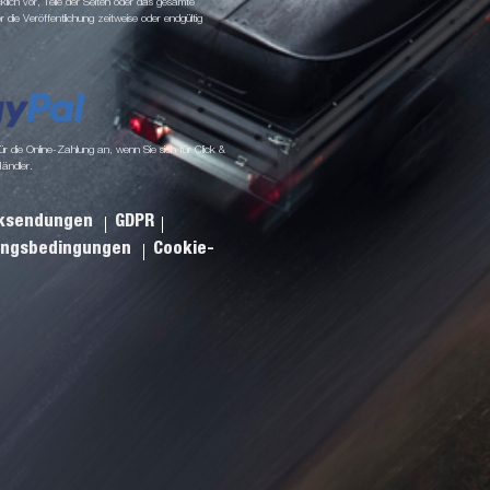
klich vor, Teile der Seiten oder das gesamte
ie Veröffentlichung zeitweise oder endgültig
 die Online-Zahlung an, wenn Sie sich für Click &
Händler.
cksendungen
GDPR
ungsbedingungen
Cookie-