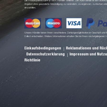
Die Produktpalette kann je nach Händler variieren. Der Autor behält es sich ausdrüc
Angebot ohne gesonderte Ankündigung zu verändern, zu ergänzen, zu löschen oder d
einzustellen.
Unsere Händler bieten Ihnen verschiedene Zahlungsmöglichkeiten im Geschäft und für
Collect entscheiden. Weitere Informationen erhalten Sie bei Ihrem nächstgelegenen 
Einkaufsbedingungen
Reklamationen und Rü
Datenschutzerklarung
Impressum und Nutz
Richtlinie