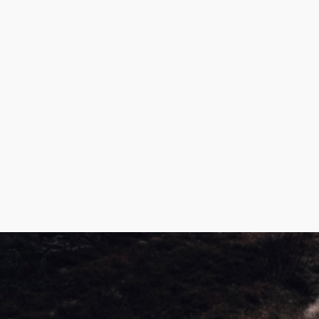
Elektrisiere deine Reise
n
Premium und X-Line
Ersatzteile
ose
Fahrschule
felgen
el
?