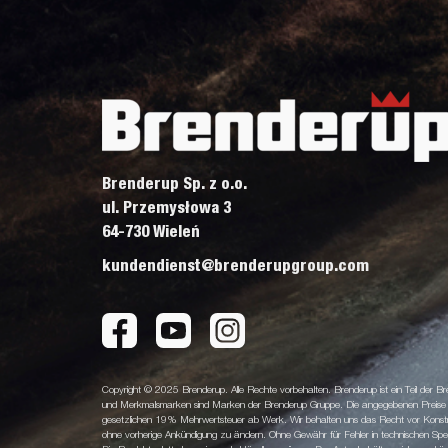
Brenderup Sp. z o.o.
ul. Przemysłowa 3
64-730 Wieleń
kundendienst@brenderupgroup.com
Copyright © 2025 Brenderup. Alle Rechte vorbehalten. Brenderup ist ein Teil der
und Merkmalsmarken sind Marken der Brenderup Gruppe. Die angegebenen Preise sin
gesetzlichen 19% Mehrwertsteuer ab Werk. Wir behalten uns das Recht vor Konstruk
ohne vorherige Ankündigung zu ändern. Ohne Gewähr für Fehler in technischen Spezi