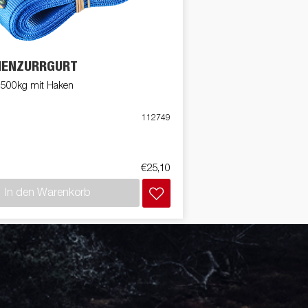
en
Wenden mit einem Anhänger
ützrad
Ladezubehör
Laderampe
Stützbei
Der richtige Reifendruck
Deine Checkliste vor Fahrantritt
HENZURRGURT
Anschlussplan Anhängersteckd
Auf- und Abslippen
500kg mit Haken
Werkzeug- &
Reifen / Alu
funktion
Anhänger richtig beladen
Winde
batteriekasten
/ Kotflüg
112749
Richtige Stützlast
Sicherung von Booten
Parken mit Anhänger – Was gilt
€25,10
In den Warenkorb