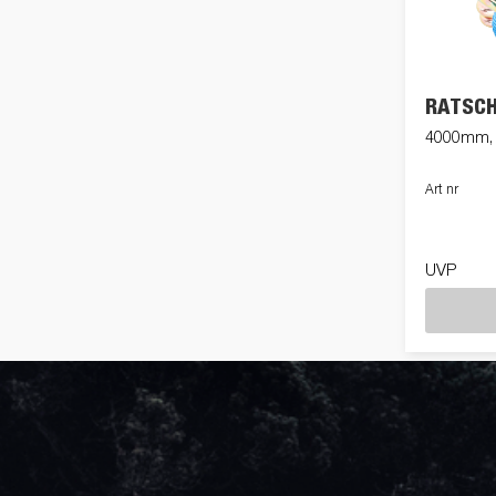
freund
Elektrik &
Kasten &
St
Beleuchtung
Laubgitteraufsatz
RATSC
4000mm, 
Boden
Zubehör-Kit
Kipp
Art nr
UVP